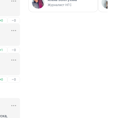
Журналист НГС
+0
–0
+1
–0
+0
–0
ка, 