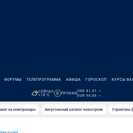
ФОРУМЫ
ТЕЛЕПРОГРАММА
АФИША
ГОРОСКОП
КУРСЫ ВА
USD 81,41
СЕЙЧАС
0
ПРОБКИ
+18°C
EUR 94,06
алог на электрокары
Августовский каталог новостроек
Строитель б