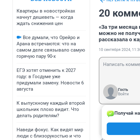
ПЕРЕЙТИ К ПУ
20 комм
Квартиры в новостройках
начнут дешеветь — когда
ждать снижения цен
«За три месяца 
можно не получ
Все думали, что Орейро и
рассказала о ка
Арана встречаются: что на
самом деле связывало самую
10 сентября 2024, 11:3
горячую пару 90-х
ЕГЭ хотят отменить к 2027
году: в Госдуме уже
придумали замену. Новости 6
августа
Гость
Войти
К выпускному каждый второй
школьник плохо видит. Что
Получай на
делать родителям?
Гость
11 сентября 20
Все-таки у нас 
Наведи фокус. Как видят мир
люди с близорукостью и что