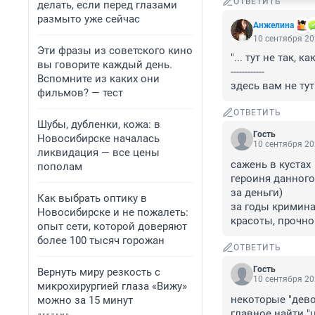
ОТВЕТИТЬ
делать, если перед глазами
размыто уже сейчас
Анжелина
10 сентября 20
Эти фразы из советского кино
"... тут не так, как 
вы говорите каждый день.
------------ 

Вспомните из каких они
здесь вам не тут
фильмов? — тест
ОТВЕТИТЬ
Шубы, дубленки, кожа: в
Гость
Новосибирске началась
10 сентября 20
ликвидация — все цены
сажень в кустах

пополам
героиня данного
за деньги)

Как выбрать оптику в
за годы кримина
Новосибирске и не пожалеть:
красоты, прочно
опыт сети, которой доверяют
более 100 тысяч горожан
ОТВЕТИТЬ
Гость
Вернуть миру резкость с
10 сентября 20
микрохирургией глаза «Вижу»
некоторые "девоч
можно за 15 минут
главное найти "