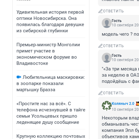
ОТВЕТИТЬ
Удивительная история первой
оптики Новосибирска. Она
Гость
появилась благодаря девушке
10 сентября 20
из сибирской глубинки
модель чего ? по
Премьер‑министр Монголии
ОТВЕТИТЬ
примет участие в
Гость
экономическом форуме во
10 сентября 20
Владивостоке
"«За три месяца в
за неделю в ОАЭ 
Любительница маскировки:
подойдёшь с фан
в зоопарке показали
мартышку Бразза
ОТВЕТИТЬ
«Простите нас за всё». С
Коляныч 2.0
телефона исчезнувшей в тайге
10 сентября 20
семьи Усольцевых пришло
Некоторым влад
леденящее душу сообщение
обманывать чест
компания Эпл бу
Крупную коллекцию почтовых
объективов каме