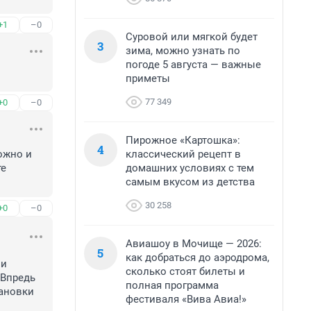
+1
–0
Суровой или мягкой будет
3
зима, можно узнать по
погоде 5 августа — важные
приметы
77 349
+0
–0
Пирожное «Картошка»:
4
классический рецепт в
ожно и 
домашних условиях с тем
е 
самым вкусом из детства
30 258
+0
–0
Авиашоу в Мочище — 2026:
5
как добраться до аэродрома,
и 
сколько стоят билеты и
Впредь 
полная программа
ановки 
фестиваля «Вива Авиа!»