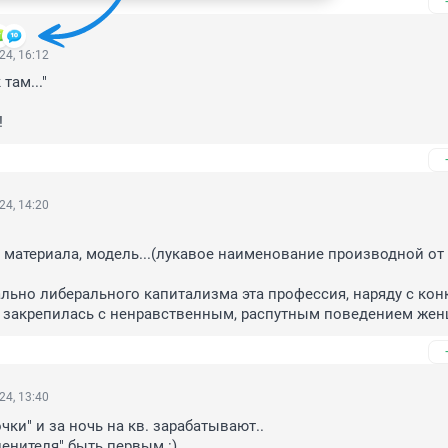
24, 16:12
там..." 

!
24, 14:20
 материала, модель...(лукавое наименование производной от
льно либерального капитализма эта профессия, наряду с кон
 закрепилась с ненравственным, распутным поведением женщ
24, 13:40
ки" и за ночь на кв. зарабатывают.. 

ценителя" быть первым :)