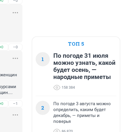
+0
–0
ТОП 5
+0
–0
По погоде 31 июля
1
можно узнать, какой
будет осень, —
 женщин 
народные приметы
курсами 
158 384
ин....
По погоде 3 августа можно
+0
–1
2
определить, каким будет
декабрь, — приметы и
поверья
86 870