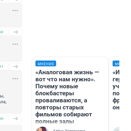
+0
–0
МНЕНИЕ
МНЕНИ
+1
–0
«Аналоговая жизнь —
«Игру
вот что нам нужно».
герои
Почему новые
учит 
блокбастеры
попул
, 
проваливаются, а
франш
а, 
повторы старых
она п
фильмов собирают
+0
–0
полные залы
Алёна Золотухина