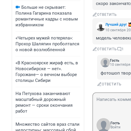
скоро закончатс
Больше не скрывает:
Полина Гагарина показала
ОТВЕТИТЬ
романтичные кадры с новым
избранником
Лучший друг
10 сентября 20
«Четырех мужей потеряла»:
модель человека
Прохор Шаляпин проболтался
о новой возлюбленной
ОТВЕТИТЬ
1
Гость
«В Красноярске жираф есть, в
10 сентября 
Новосибирске — нет».
фотошоп твор
Горожане— о вечном выборе
столицы Сибири
ОТВЕТИТЬ
На Петухова заканчивают
масштабный дорожный
ремонт — сроки окончания
работ
Гость
Множество сайтов враз стали
Войти
недоступны: массовый сбой