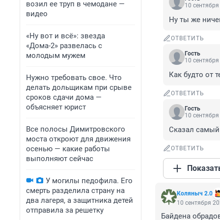
возил ее труп в чемодане —
10 сентября 
видео
Ну ты же ниче
«Ну вот и всё»: звезда
ОТВЕТИТЬ
«Дома-2» развелась с
Гость
молодым мужем
10 сентября 
Как будто от 
Нужно требовать свое. Что
делать дольщикам при срыве
ОТВЕТИТЬ
сроков сдачи дома —
объясняет юрист
Гость
10 сентября 
Все полосы Димитровского
Сказал самый
моста откроют для движения
осенью — какие работы
ОТВЕТИТЬ
выполняют сейчас
Показат
У могилы педофила. Его
смерть разделила страну на
Коляныч 2.0
два лагеря, а защитника детей
10 сентября 20
отправила за решетку
Байдена обрадов