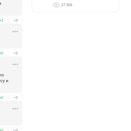
 
27 306
+2
–0
+0
–0
о 
у и 
+0
–0
+0
–0