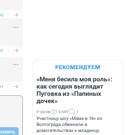
+2
–0
+2
–0
РЕКОМЕНДУЕМ
«Меня бесила моя роль»:
как сегодня выглядит
+1
–0
Пуговка из «Папиных
дочек»
8 часов
3 645
1
Участницу шоу «Мама в 16» из
Волгограда обвинили в
домогательствах к младенцу
равить