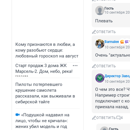
Гость
10 сентября 20
Плевать
ОТВЕТИТЬ
Barmaleя
Кому признаются в любви, а
10 сентября 20
кому разобьют сердце:
Очень "актуальн
любовный гороскоп на август
Старт продаж 3 дома ЖК
ОТВЕТИТЬ
Марсель-2. Дом, небо, река!
Директор Заво
10 сентября 20
Пилоты потерпевшего
О чем это все? Ч
крушение самолета
Например строит
рассказали, как выживали в
подключает с ко
сибирской тайге
приехала назад,
«Подушкой надавил на
ОТВЕТИТЬ
4
лицо, чтобы не кричала»:
жених убил модель и год
Гость