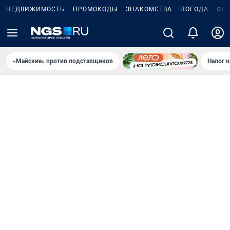
НЕДВИЖИМОСТЬ
ПРОМОКОДЫ
ЗНАКОМСТВА
ПОГОДА
ФО
«Майские» против подставщиков
Налог 