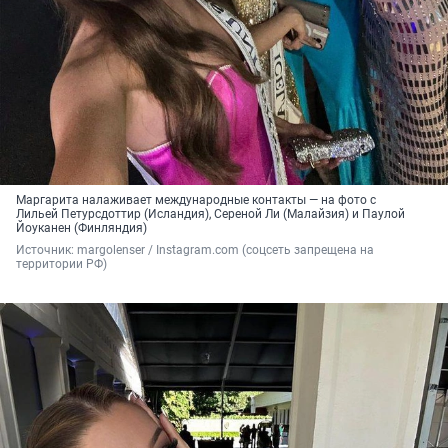
Маргарита налаживает международные контакты — на фото с
Лильей Петурсдоттир (Исландия), Сереной Ли (Малайзия) и Паулой
Йоуканен (Финляндия)
Источник: 
margolenser / Instagram.com (соцсеть запрещена на 
территории РФ)