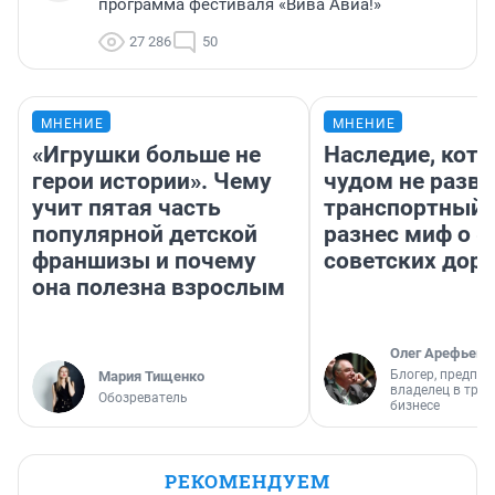
программа фестиваля «Вива Авиа!»
27 286
50
МНЕНИЕ
МНЕНИЕ
«Игрушки больше не
Наследие, кото
герои истории». Чему
чудом не разва
учит пятая часть
транспортный 
популярной детской
разнес миф о 
франшизы и почему
советских доро
она полезна взрослым
Олег Арефьев
Блогер, предпри
Мария Тищенко
владелец в тра
Обозреватель
бизнесе
РЕКОМЕНДУЕМ