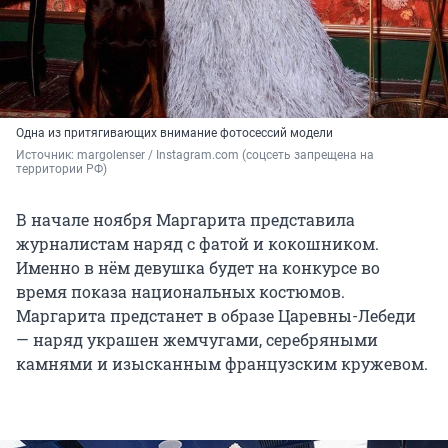
Одна из притягивающих внимание фотосессий модели
Источник: 
margolenser / Instagram.com (соцсеть запрещена на 
территории РФ)
В начале ноября Маргарита представила
журналистам наряд с фатой и кокошником.
Именно в нём девушка будет на конкурсе во
время показа национальных костюмов.
Маргарита предстанет в образе Царевны-Лебеди
— наряд украшен жемчугами, серебряными
камнями и изысканным французским кружевом.