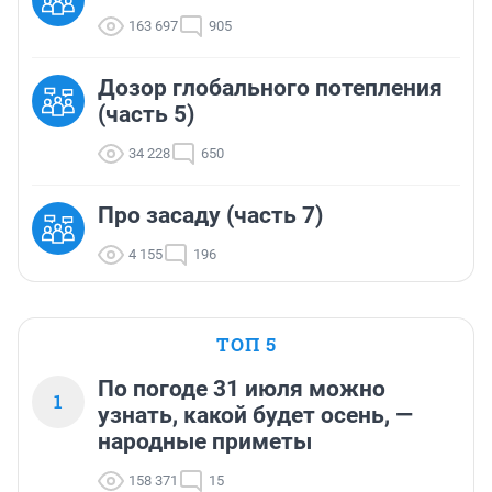
163 697
905
Дозор глобального потепления
(часть 5)
34 228
650
Про засаду (часть 7)
4 155
196
ТОП 5
По погоде 31 июля можно
1
узнать, какой будет осень, —
народные приметы
158 371
15