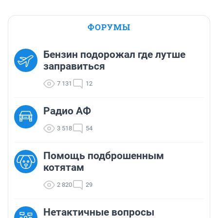
ФОРУМЫ
Бензин подорожал где лутше
заправиться
7 131
12
Радио АФ
3 518
54
Помощь подброшенным
котятам
2 820
29
Нетактичные вопросы