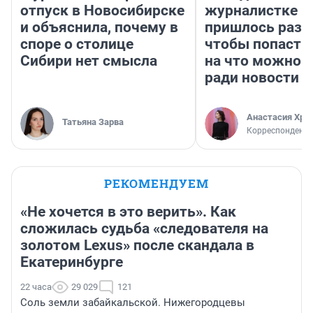
отпуск в Новосибирске
журналистке Н
и объяснила, почему в
пришлось разд
споре о столице
чтобы попасть 
Сибири нет смысла
на что можно 
ради новости
Анастасия Хри
Татьяна Зарва
Корреспондент
РЕКОМЕНДУЕМ
«Не хочется в это верить». Как
сложилась судьба «следователя на
золотом Lexus» после скандала в
Екатеринбурге
22 часа
29 029
121
Соль земли забайкальской. Нижегородцевы