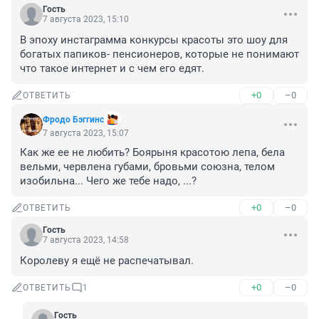
Гость
7 августа 2023, 15:10
В эпоху инстаграмма конкурсы красоты это шоу для 
богатых папиков- пенсионеров, которые не понимают 
что такое интернет и с чем его едят.
+0
–0
ОТВЕТИТЬ
Фродо Бэггинс
7 августа 2023, 15:07
Как же ее не любить? Боярыня красотою лепа, бела 
вельми, червлена губами, бровьми союзна, телом 
изобильна... Чего же тебе надо, ...?
+0
–0
ОТВЕТИТЬ
Гость
7 августа 2023, 14:58
Королеву я ещё не распечатывал.
+0
–0
ОТВЕТИТЬ
1
Гость