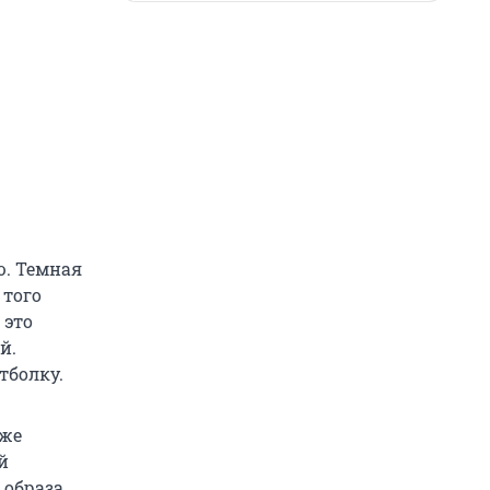
ю. Темная
 того
 это
й.
тболку.
уже
й
 образа