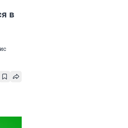
ся в
ис