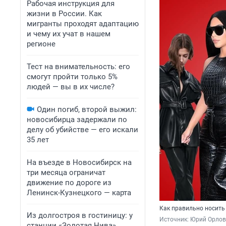
Рабочая инструкция для
жизни в России. Как
мигранты проходят адаптацию
и чему их учат в нашем
регионе
Тест на внимательность: его
смогут пройти только 5%
людей — вы в их числе?
Один погиб, второй выжил:
новосибирца задержали по
делу об убийстве — его искали
35 лет
На въезде в Новосибирск на
три месяца ограничат
движение по дороге из
Ленинск-Кузнецкого — карта
Как правильно носить
Из долгостроя в гостиницу: у
Источник: 
Юрий Орлов,
станции «Золотая Нива»