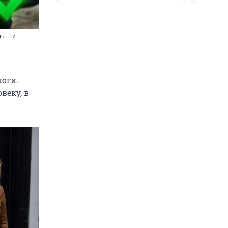
ь — и
поги.
веку, в