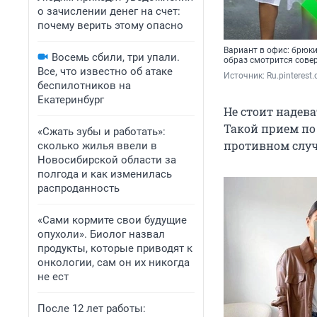
о зачислении денег на счет:
почему верить этому опасно
Вариант в офис: брюк
Восемь сбили, три упали.
образ смотрится сове
Все, что известно об атаке
Источник: 
Ru.pinterest
беспилотников на
Екатеринбург
Не стоит надева
Такой прием по
«Сжать зубы и работать»:
противном случ
сколько жилья ввели в
Новосибирской области за
полгода и как изменилась
распроданность
«Сами кормите свои будущие
опухоли». Биолог назвал
продукты, которые приводят к
онкологии, сам он их никогда
не ест
После 12 лет работы: