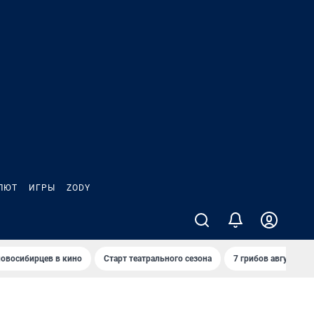
ЛЮТ
ИГРЫ
ZODY
овосибирцев в кино
Старт театрального сезона
7 грибов августа