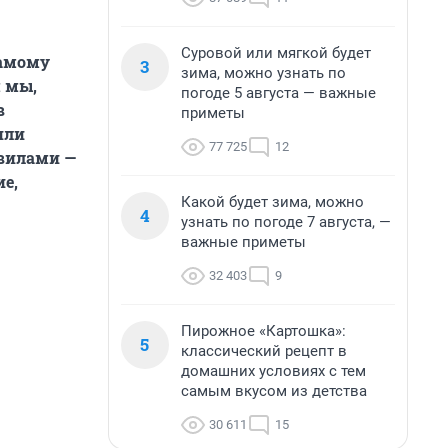
Суровой или мягкой будет
самому
3
зима, можно узнать по
м мы,
погоде 5 августа — важные
в
приметы
или
77 725
12
вилами —
ие,
Какой будет зима, можно
4
узнать по погоде 7 августа, —
важные приметы
32 403
9
Пирожное «Картошка»:
5
классический рецепт в
домашних условиях с тем
самым вкусом из детства
30 611
15