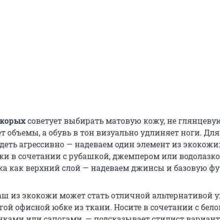
Скорых
советует выбирать матовую кожу, не глянцеву
 объемы, а обувь в тон визуально удлиняет ноги. Для
деть агрессивно — надеваем один элемент из экокожи:
ки в сочетании с рубашкой, джемпером или водолазко
а как верхний слой — надеваем джинсы и базовую фу
ш из экокожи может стать отличной альтернативой 
ой офисной юбке из ткани. Носите в сочетании с бело
нками или сапогами, — подсказывает стилист вариант