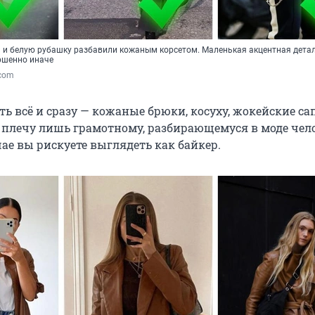
и и белую рубашку разбавили кожаным корсетом. Маленькая акцентная детал
ршенно иначе
.com
ть всё и сразу — кожаные брюки, косуху, жокейские са
 плечу лишь грамотному, разбирающемуся в моде чело
ае вы рискуете выглядеть как байкер.