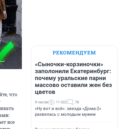
РЕКОМЕНДУЕМ
«Сыночки-корзиночки»
заполонили Екатеринбург:
почему уральские парни
массово оставили жен без
цветов
те, что
—
9 часов
11 022
78
живать
«Ну вот и всё»: звезда «Дома-2»
развелась с молодым мужем
ами:
ет все
здух.