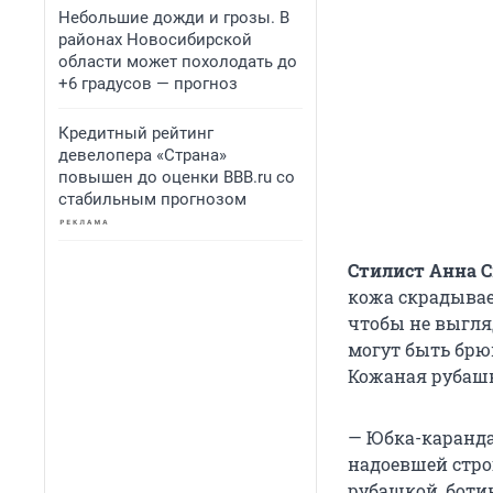
Небольшие дожди и грозы. В
районах Новосибирской
области может похолодать до
+6 градусов — прогноз
Кредитный рейтинг
девелопера «Страна»
повышен до оценки BBB.ru со
стабильным прогнозом
Стилист Анна 
кожа скрадывает
чтобы не выгля
могут быть брю
Кожаная рубашк
— Юбка-каранда
надоевшей строг
рубашкой, боти