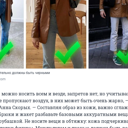
ательно должны быть черными
.com
можно носить всем и везде, запретов нет, но учитывай
е пропускают воздух, в них может быть очень жарко, 
 Анна Скорых. — Составляя образ из кожи, важно сгла
 Брюки и жакет разбавьте базовыми аккуратными вещ
рубашкой. Не носите вещи в обтяжку: кожа подчеркива
татки фигуры. Между телом и тканью должен быть во