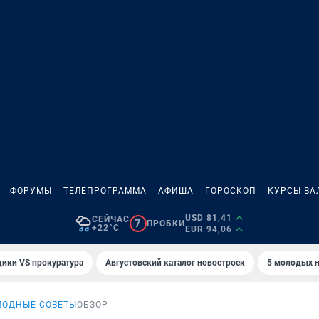
ФОРУМЫ
ТЕЛЕПРОГРАММА
АФИША
ГОРОСКОП
КУРСЫ ВА
USD 81,41
СЕЙЧАС
7
ПРОБКИ
+22°C
EUR 94,06
ики VS прокуратура
Августовский каталог новостроек
5 молодых н
МОДНЫЕ СОВЕТЫ
ОБЗОР