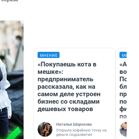
МНЕНИЕ
МНЕНИ
«Покупаешь кота в
«Анал
мешке»:
вот ч
предприниматель
Почем
рассказала, как на
блокб
самом деле устроен
прова
бизнес со складами
повто
дешевых товаров
фильм
полны
Наталья Шорохова
Открыла кофейную точку на
деньги соцразвития