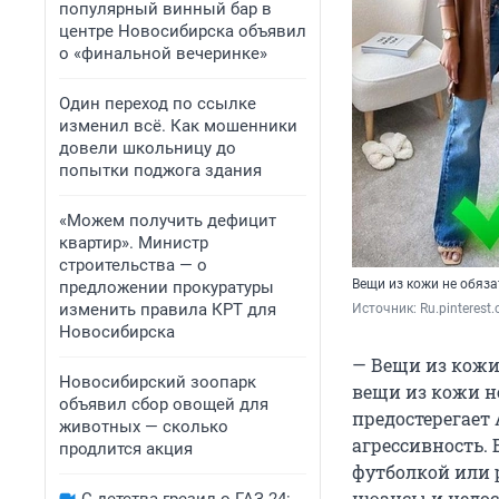
популярный винный бар в
центре Новосибирска объявил
о «финальной вечеринке»
Один переход по ссылке
изменил всё. Как мошенники
довели школьницу до
попытки поджога здания
«Можем получить дефицит
квартир». Министр
строительства — о
Вещи из кожи не обяз
предложении прокуратуры
изменить правила КРТ для
Источник: 
Ru.pinterest
Новосибирска
— Вещи из кожи 
Новосибирский зоопарк
вещи из кожи н
объявил сбор овощей для
предостерегает
животных — сколько
агрессивность.
продлится акция
футболкой или 
нюансы и недос