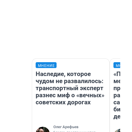
МНЕНИЕ
МНЕНИ
Наследие, которое
«Поку
чудом не развалилось:
мешке
транспортный эксперт
предп
разнес миф о «вечных»
расска
советских дорогах
самом
бизне
дешев
Олег Арефьев