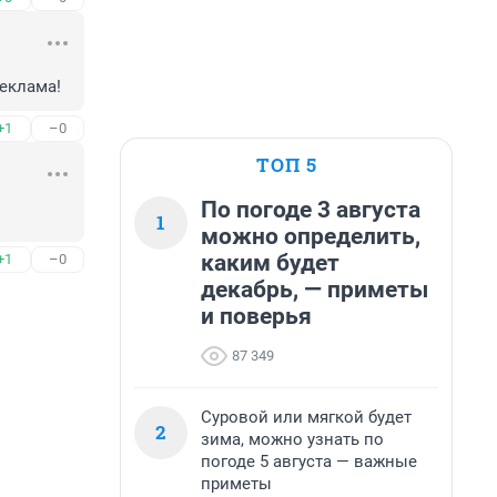
реклама!
+1
–0
ТОП 5
По погоде 3 августа
1
можно определить,
каким будет
+1
–0
декабрь, — приметы
и поверья
87 349
Суровой или мягкой будет
2
зима, можно узнать по
погоде 5 августа — важные
приметы