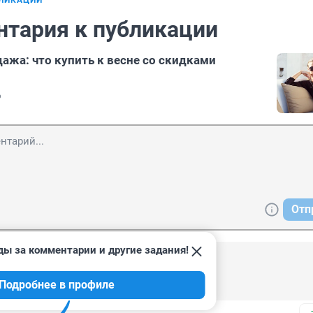
БЛИКАЦИИ
нтария к публикации
ажа: что купить к весне со скидками
6
Отп
ды за комментарии и другие задания!
2, 00:56
Подробнее в профиле
тная реклама