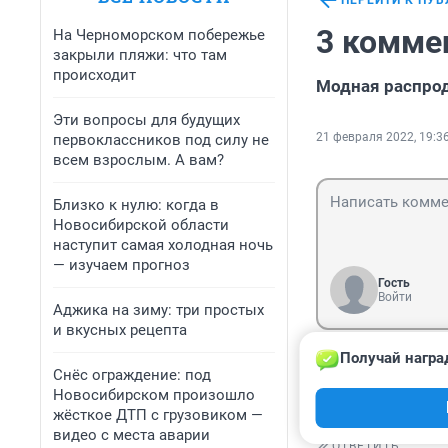
ПЕРЕЙТИ К ПУ
3 комме
На Черноморском побережье
закрыли пляжи: что там
происходит
Модная распрод
Эти вопросы для будущих
21 февраля 2022, 19:3
первоклассников под силу не
всем взрослым. А вам?
Близко к нулю: когда в
Новосибирской области
наступит самая холодная ночь
— изучаем прогноз
Гость
Войти
Аджика на зиму: три простых
и вкусных рецепта
Получай награ
Гость
Снёс ограждение: под
23 февраля 202
Новосибирском произошло
Какая безграмо
жёсткое ДТП с грузовиком —
видео с места аварии
ОТВЕТИТЬ