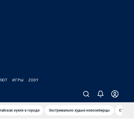
ЛЮТ
ИГРЫ
ZODY
тайская кухня в городе
Экстремально худые новосибирцы
Старт те