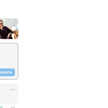
равить
+0
–0