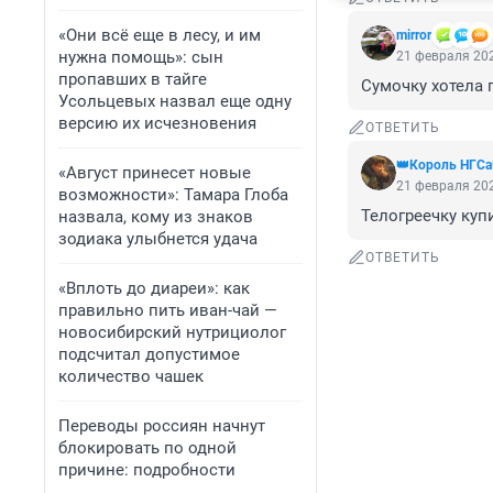
«Они всё еще в лесу, и им
mirror
нужна помощь»: сын
21 февраля 202
пропавших в тайге
Сумочку хотела п
Усольцевых назвал еще одну
версию их исчезновения
ОТВЕТИТЬ
👑Король НГСа
«Август принесет новые
21 февраля 202
возможности»: Тамара Глоба
Телогреечку купи
назвала, кому из знаков
зодиака улыбнется удача
ОТВЕТИТЬ
«Вплоть до диареи»: как
правильно пить иван-чай —
новосибирский нутрициолог
подсчитал допустимое
количество чашек
Переводы россиян начнут
блокировать по одной
причине: подробности