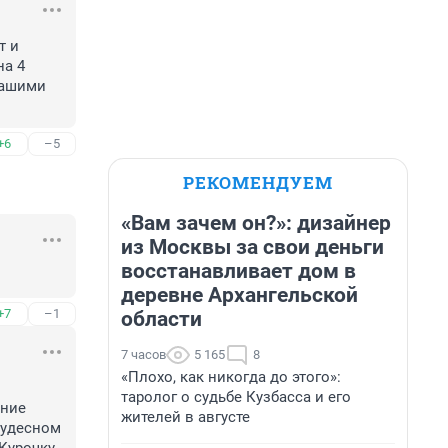
 и 
а 4 
ашими 
+6
–5
РЕКОМЕНДУЕМ
«Вам зачем он?»: дизайнер
из Москвы за свои деньги
восстанавливает дом в
деревне Архангельской
+7
–1
области
7 часов
5 165
8
«Плохо, как никогда до этого»:
таролог о судьбе Кузбасса и его
ние 
жителей в августе
чудесном 