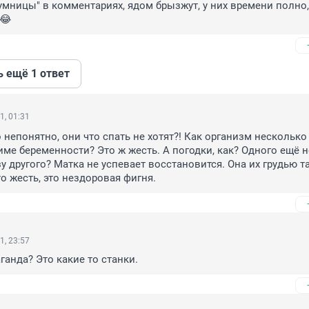
"умницы" в комментариях, ядом брызжут, у них времени полно, 
й😂
ь ещё 1 ответ
1, 01:31
 непонятно, они что спать не хотят?! Как организм несколько 
име беременности? Это ж жесть. А погодки, как? Одного ещё не
у другого? Матка не успевает восстановится. Она их грудью т
то жесть, это нездоровая фигня.
1, 23:57
ганда? Это какие то станки.