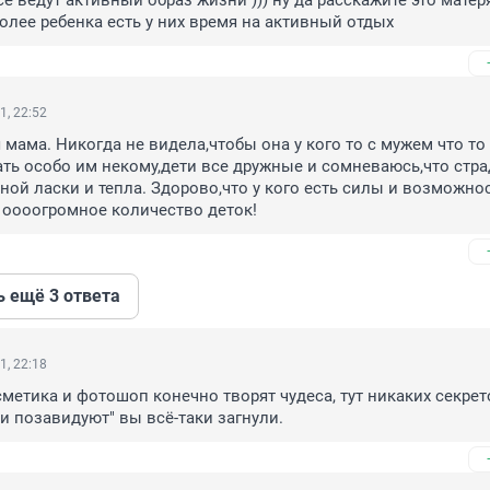
е ведут активный образ жизни ))) ну да расскажите это матеря
более ребенка есть у них время на активный отдых
1, 22:52
 мама. Никогда не видела,чтобы она у кого то с мужем что то 
ть особо им некому,дети все дружные и сомневаюсь,что страд
ной ласки и тепла. Здорово,что у кого есть силы и возможнос
 оооогромное количество деток!
ь ещё 3 ответа
1, 22:18
сметика и фотошоп конечно творят чудеса, тут никаких секрето
ки позавидуют" вы всё-таки загнули.