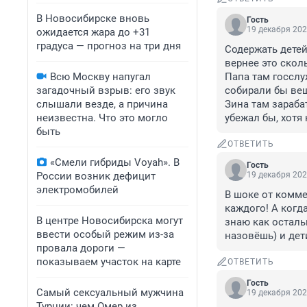
В Новосибирске вновь
Гость
19 декабря 202
ожидается жара до +31
градуса — прогноз на три дня
Содержать детей 
вернее это сколь
Всю Москву напугал
Папа там госслуж
загадочный взрыв: его звук
собирали бы вещи
слышали везде, а причина
Зина там зараба
неизвестна. Что это могло
убежал бы, хотя
быть
ОТВЕТИТЬ
«Смели гибриды Voyah». В
Гость
России возник дефицит
19 декабря 202
электромобилей
В шоке от комме
каждого! А когд
В центре Новосибирска могут
знаю как осталь
ввести особый режим из-за
назовёшь) и дет
провала дороги —
показываем участок на карте
ОТВЕТИТЬ
Гость
Самый сексуальный мужчина
19 декабря 202
Турции: чем Омер из