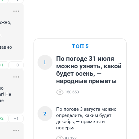
жно, 
 
ТОП 5
давно 
По погоде 31 июля
1
можно узнать, какой
+1
–0
будет осень, —
народные приметы
о 
158 653
! Не 
е 
По погоде 3 августа можно
2
определить, каким будет
+2
–1
декабрь, — приметы и
поверья
87 127