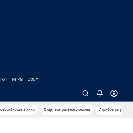
ЛЮТ
ИГРЫ
ZODY
овосибирцев в кино
Старт театрального сезона
7 грибов августа