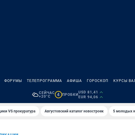
ФОРУМЫ
ТЕЛЕПРОГРАММА
АФИША
ГОРОСКОП
КУРСЫ ВА
USD 81,41
СЕЙЧАС
4
ПРОБКИ
+20°C
EUR 94,06
ики VS прокуратура
Августовский каталог новостроек
5 молодых н