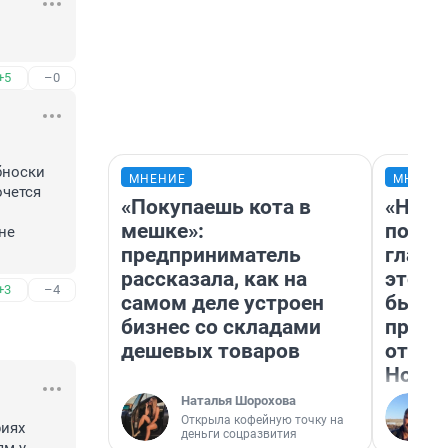
+5
–0
бноски 
МНЕНИЕ
МНЕНИ
чется 
«Покупаешь кота в
«Нико
мешке»:
побед
е 
предприниматель
главн
рассказала, как на
этого
+3
–4
самом деле устроен
бьет 
бизнес со складами
прока
дешевых товаров
отзыв
Нолан
Наталья Шорохова
Открыла кофейную точку на
иях 
деньги соцразвития