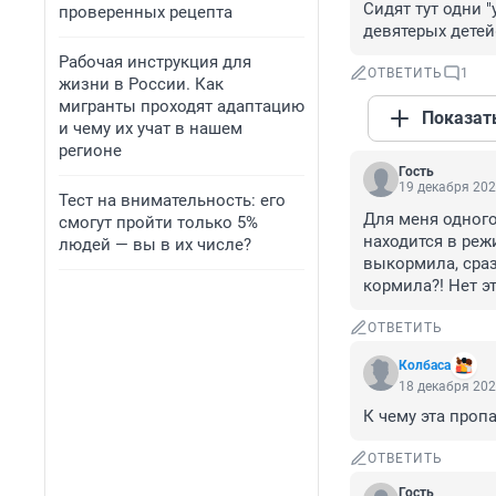
Сидят тут одни 
проверенных рецепта
девятерых дете
Рабочая инструкция для
ОТВЕТИТЬ
1
жизни в России. Как
мигранты проходят адаптацию
Показат
и чему их учат в нашем
регионе
Гость
19 декабря 202
Тест на внимательность: его
Для меня одного
смогут пройти только 5%
находится в реж
людей — вы в их числе?
выкормила, сраз
кормила?! Нет э
ОТВЕТИТЬ
Колбаса
18 декабря 202
К чему эта пропа
ОТВЕТИТЬ
Гость