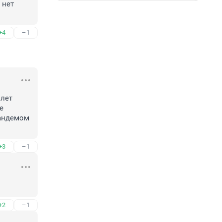
нет 
+4
–1
лет 
 
андемом 
+3
–1
+2
–1