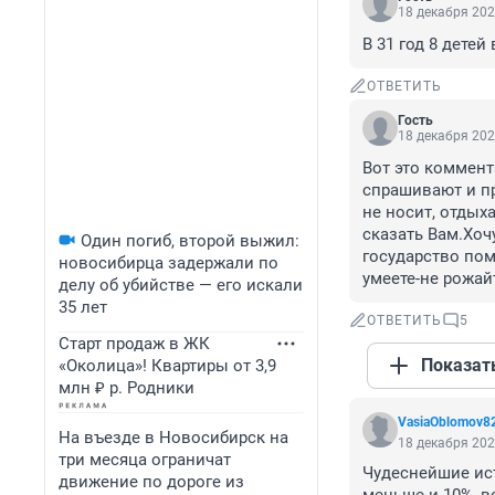
18 декабря 202
В 31 год 8 детей
ОТВЕТИТЬ
Гость
18 декабря 202
Вот это коммент
спрашивают и про
не носит, отдыха
сказать Вам.Хоч
Один погиб, второй выжил:
государство пом
новосибирца задержали по
умеете-не рожай
делу об убийстве — его искали
35 лет
ОТВЕТИТЬ
5
Старт продаж в ЖК
Показат
«Околица»! Квартиры от 3,9
млн ₽ р. Родники
VasiaOblomov8
На въезде в Новосибирск на
18 декабря 202
три месяца ограничат
Чудеснейшие ист
движение по дороге из