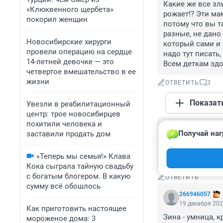
Какие же все зл
«Клюквенного щербета»
рожает!? Эти ма
покорил женщин
потому что вы т
разные, не дано 
Новосибирские хирурги
который сами и 
провели операцию на сердце
надо тут писать
14-летней девочке — это
Всем деткам здо
четвертое вмешательство в ее
жизни
ОТВЕТИТЬ
3
Показат
Увезли в реабилитационный
центр: трое новосибирцев
похитили человека и
Гость
Получай наг
заставили продать дом
19 декабря 202
Ну куда столько
«Теперь мы семья!» Клава
животные,скоты.
Кока сыграла тайную свадьбу
с богатым блогером. В какую
ОТВЕТИТЬ
сумму всё обошлось
266946057
19 декабря 202
Как приготовить настоящее
Зина - умница, кр
мороженое дома: 3