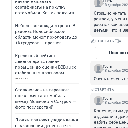
начали выдавать
Гость
18 декабря 202
сертификаты на покупку
автомобиля. Как их получить
Страшно читать 
рожаем, у меня 
работах как зде
Небольшие дожди и грозы. В
детьми, что и В
районах Новосибирской
области может похолодать до
ОТВЕТИТЬ
4
+6 градусов — прогноз
Показат
Кредитный рейтинг
девелопера «Страна»
повышен до оценки BBB.ru со
Гость
18 декабря 202
стабильным прогнозом
Очень и очень не
Столкнулись на переезде:
ОТВЕТИТЬ
поезд смял автомобиль
Гость
между Мошково и Сокуром —
18 декабря 202
фото последствий
Конечно, этим д
отдыхали в декре
Людям приходят уведомления
набить себе цен
о зачислении денег на счет: