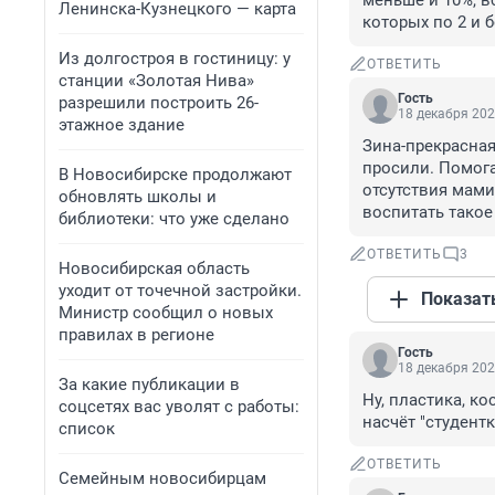
меньше и 10%, вс
Ленинска-Кузнецкого — карта
которых по 2 и 
Из долгостроя в гостиницу: у
ОТВЕТИТЬ
станции «Золотая Нива»
Гость
разрешили построить 26-
18 декабря 202
этажное здание
Зина-прекрасная
просили. Помога
В Новосибирске продолжают
отсутствия мами
обновлять школы и
воспитать такое
библиотеки: что уже сделано
ОТВЕТИТЬ
3
Новосибирская область
уходит от точечной застройки.
Показат
Министр сообщил о новых
правилах в регионе
Гость
18 декабря 202
За какие публикации в
Ну, пластика, ко
соцсетях вас уволят с работы:
насчёт "студент
список
ОТВЕТИТЬ
Семейным новосибирцам