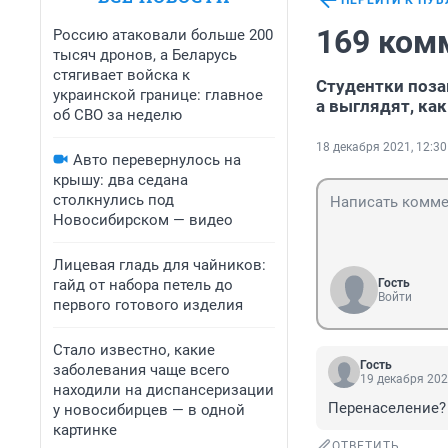
ПЕРЕЙТИ К ПУ
169 ком
Россию атаковали больше 200
тысяч дронов, а Беларусь
стягивает войска к
Студентки позав
украинской границе: главное
а выглядят, как
об СВО за неделю
18 декабря 2021, 12:30
Авто перевернулось на
крышу: два седана
столкнулись под
Новосибирском — видео
Лицевая гладь для чайников:
гайд от набора петель до
Гость
Войти
первого готового изделия
Стало известно, какие
Гость
заболевания чаще всего
19 декабря 202
находили на диспансеризации
Перенаселение? Н
у новосибирцев — в одной
картинке
ОТВЕТИТЬ