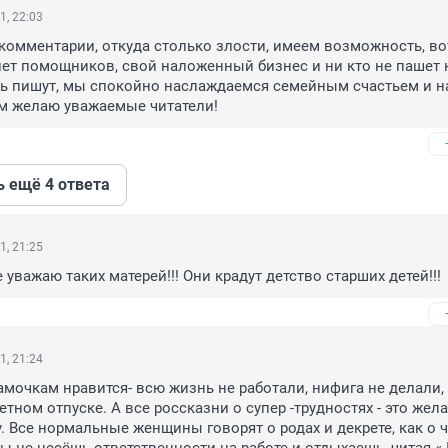
1, 22:03
комментарии, откуда столько злости, имеем возможность, вот
нет помощников, свой наложенный бизнес и ни кто не пашет н
сь пишут, мы спокойно наслаждаемся семейным счастьем и н
ам желаю уважаемые читатели!
ь ещё 4 ответа
1, 21:25
 уважаю таких матерей!!! Они крадут детство старших детей!!!
1, 21:24
амочкам нравится- всю жизнь не работали, нифига не делали, 
тном отпуске. А все россказни о супер -трудностях - это жела
у. Все нормальные женщины говорят о родах и декрете, как о 