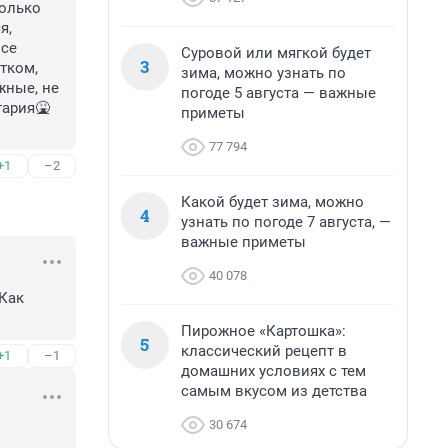
олько 
, 
се 
Суровой или мягкой будет
3
тком, 
зима, можно узнать по
ные, не 
погоде 5 августа — важные
ария🤮

приметы
77 794
+1
–2
Какой будет зима, можно
4
узнать по погоде 7 августа, —
важные приметы
40 078
Как 
Пирожное «Картошка»:
5
классический рецепт в
+1
–1
домашних условиях с тем
самым вкусом из детства
30 674