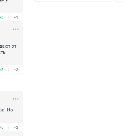
м у 
+5
–1
ают от 
ть 
+5
–3
в. Но 
+5
–2