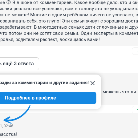
ые 😡 Я в шоке от комментариев. Какое вообще дело, кто и ск
мочки реально все успевают, вам в голову это не укладывается
ак не можете! Многие с одним ребёнком ничего не успевают, в
сравнивать себя, это глупо! Эти семьи живут с хорошим доста
зарабатывают! В многодетных семьях дети сплоченные и друж
, что потом они не хотят свои семьи. Одни эксперты в коммент
ровья, родителям респект, восхищаясь вами!
ь ещё 3 ответа
рады за комментарии и другие задания!
1, 03:23
 рожать ,это же дичь.усмирить свою похоть не можешь что ли.
Подробнее в профиле
..
1, 02:46
асотка! 
