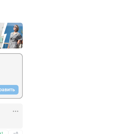
равить
+1
–0