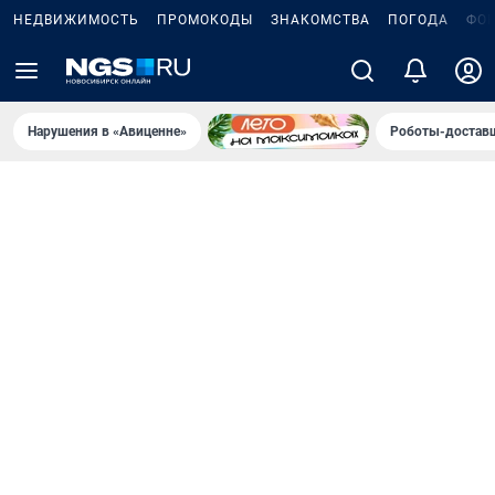
НЕДВИЖИМОСТЬ
ПРОМОКОДЫ
ЗНАКОМСТВА
ПОГОДА
ФО
Нарушения в «Авиценне»
Роботы-доставщ