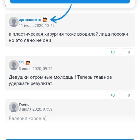
КОММЕНТАРИИ
71
иргяывпмть
11 июля 2020, 12:47
а пластическая хирургия тоже входила? лица похожи 
но это явно не они
+0
–0
**1
3 июля 2020, 09:12
Девушки огромные молодцы! Теперь главное 
удержать результат.
+0
–0
Гость
3 июля 2020, 07:59
Валерия хороша)
+0
–0