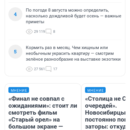
По погоде 8 августа можно определить,
4
насколько дождливой будет осень — важные
приметы
29 119
8
Кормить раз в месяц. Чем хищным или
5
необычным украсить квартиру — смотрим
зелёное разнообразие на выставке экзотики
27 561
17
МНЕНИЕ
МНЕНИЕ
«Финал не совпал с
«Столица не Си
ожиданиями»: стоит ли
очередей».
смотреть фильм
Новосибирцы
«Старый орел» на
постоянно поп
большом экране —
заторы: откуда