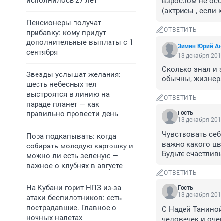
исполнилось 27 лет
взрослом не осо
(актрисы , если 
Пенсионеры получат
ОТВЕТИТЬ
прибавку: кому придут
дополнительные выплаты с 1
Зимин Юрий А
сентября
13 декабря 201
Сколько знал и 
Звезды услышат желания:
обычны, жизнера
шесть небесных тел
выстроятся в линию на
ОТВЕТИТЬ
параде планет — как
правильно провести день
Гость
13 декабря 201
Чувствовать себя
Пора подкапывать: когда
важно какого цв
собирать молодую картошку и
Будьте счастлив
можно ли есть зеленую —
важное о клубнях в августе
ОТВЕТИТЬ
На Кубани горит НПЗ из-за
Гость
13 декабря 201
атаки беспилотников: есть
пострадавшие. Главное о
С Надей Таниной
ночных налетах
человечек и очен