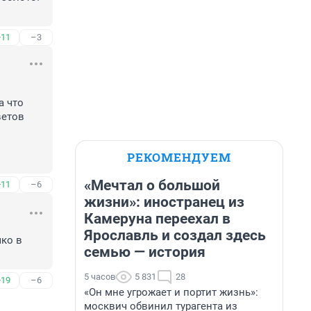
+11
–3
 что 
етов 
РЕКОМЕНДУЕМ
«Мечтал о большой
+11
–6
жизни»: иностранец из
Камеруна переехал в
Ярославль и создал здесь
ко в 
семью — история
5 часов
5 831
28
+19
–6
«Он мне угрожает и портит жизнь»:
москвич обвинил турагента из