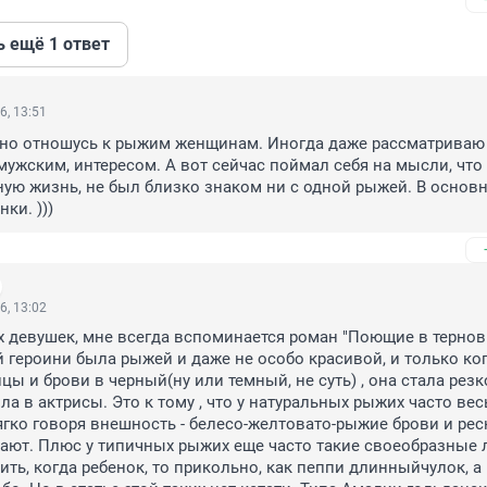
ь ещё 1 ответ
6, 13:51
но отношусь к рыжим женщинам. Иногда даже рассматриваю и
ужским, интересом. А вот сейчас поймал себя на мысли, что 
ую жизнь, не был близко знаком ни с одной рыжей. В основн
ки. )))
6, 13:02
 девушек, мне всегда вспоминается роман "Поющие в терновн
й героини была рыжей и даже не особо красивой, и только ког
ы и брови в черный(ну или темный, не суть) , она стала резко
а в актрисы. Это к тому , что у натуральных рыжих часто вес
гко говоря внешность - белесо-желтовато-рыжие брови и рес
ают. Плюс у типичных рыжих еще часто такие своеобразные ли
ть, когда ребенок, то прикольно, как пеппи длинныйчулок, а 