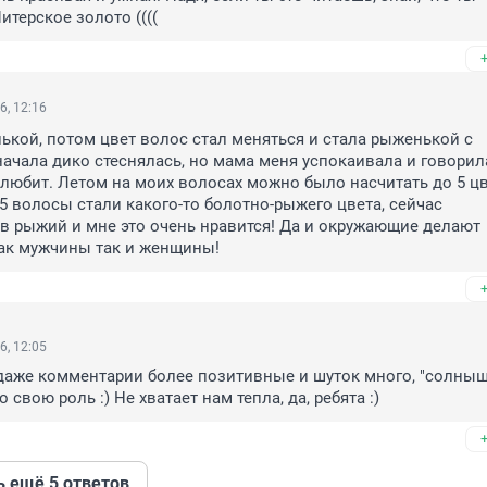
итерское золото ((((
6, 12:16
ькой, потом цвет волос стал меняться и стала рыженькой с 
ачала дико стеснялась, но мама меня успокаивала и говорила
юбит. Летом на моих волосах можно было насчитать до 5 цв
15 волосы стали какого-то болотно-рыжего цвета, сейчас 
 рыжий и мне это очень нравится! Да и окружающие делают 
ак мужчины так и женщины!
6, 12:05
 даже комментарии более позитивные и шуток много, "солныш
 свою роль :) Не хватает нам тепла, да, ребята :)
ь ещё 5 ответов