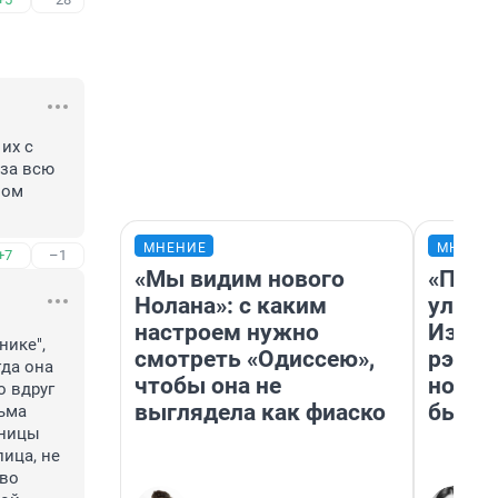
х с 
за всю 
ом 
МНЕНИЕ
МНЕНИ
+7
–1
«Мы видим нового
«Поче
Нолана»: с каким
улыба
настроем нужно
Извес
ике", 
смотреть «Одиссею»,
рэпер
да она 
чтобы она не
новос
 вдруг 
выглядела как фиаско
было
ьма 
ницы 
ца, не 
во 