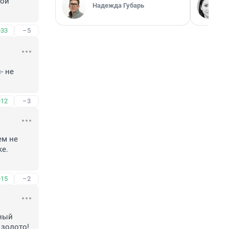
ой 
Надежда Губарь
+33
–5
 не 
+12
–3
м не 
е. 
+15
–2
ный 
золото! 