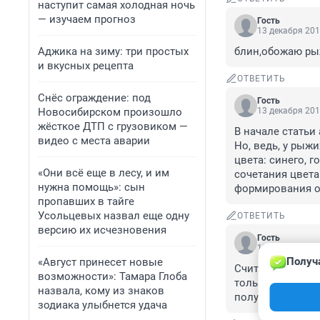
наступит самая холодная ночь
— изучаем прогноз
Гость
13 декабря 201
Аджика на зиму: три простых
блин,обожаю рыж
и вкусных рецепта
ОТВЕТИТЬ
Снёс ограждение: под
Гость
Новосибирском произошло
13 декабря 201
жёсткое ДТП с грузовиком —
В начале статьи
видео с места аварии
Но, ведь, у рыжи
цвета: синего, г
«Они всё еще в лесу, и им
сочетания цвета
нужна помощь»: сын
формирования о
пропавших в тайге
Усольцевых назвал еще одну
ОТВЕТИТЬ
версию их исчезновения
Гость
13 декабря 201
Получ
«Август принесет новые
Считаю, что огн
возможности»: Тамара Глоба
только если кож
назвала, кому из знаков
получается. Впро
зодиака улыбнется удача