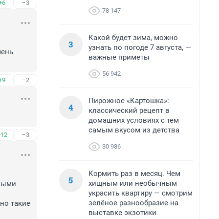
+6
–3
78 147
Какой будет зима, можно
3
узнать по погоде 7 августа, —
ень 
важные приметы
56 942
+9
–2
Пирожное «Картошка»:
4
классический рецепт в
домашних условиях с тем
самым вкусом из детства
+12
–3
30 986
Кормить раз в месяц. Чем
5
хищным или необычным
ными 
украсить квартиру — смотрим
зелёное разнообразие на
но такие 
выставке экзотики