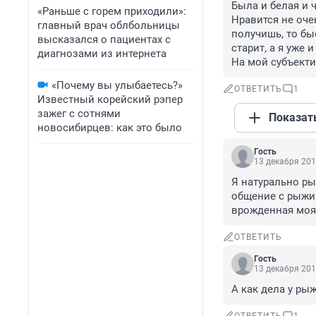
Была и белая и ч
«Раньше с горем приходили»:
Нравится не оче
главный врач облбольницы
получишь, то быс
высказался о пациентах с
старит, а я уже и
диагнозами из интернета
На мой субъекти
«Почему вы улыбаетесь?»
ОТВЕТИТЬ
1
Известный корейский рэпер
зажег с сотнями
Показат
новосибирцев: как это было
Гость
13 декабря 201
Я натурально ры
общение с рыжим
врожденная моя
ОТВЕТИТЬ
Гость
13 декабря 201
А как дела у ры