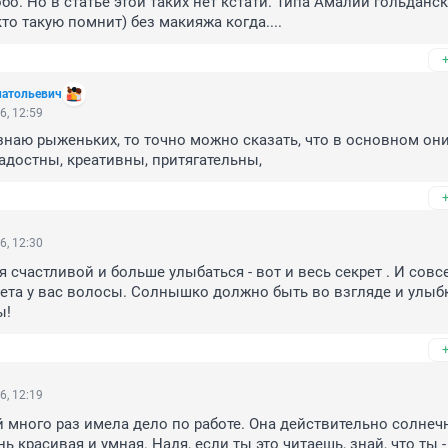
бо. Но в статье этой таких нет кстати. Типа Амалии гольданск
кто такую помнит) без макияжа когда....
натольевич
6, 12:59
знаю рыженьких, то точно можно сказать, что в основном они-
достны, креативны, притягательны,
6, 12:30
 счастливой и больше улыбаться - вот и весь секрет . И совсе
ета у вас волосы. Солнышко должно быть во взгляде и улыбк
ы!
6, 12:19
 много раз имела дело по работе. Она действительно солнеч
ь красивая и умная. Надя, если ты это читаешь, знай, что ты - 