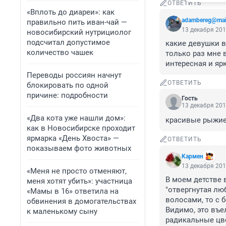
ОТВЕТИТЬ
«Вплоть до диареи»: как
adambereg@mail
правильно пить иван-чай —
13 декабря 201
новосибирский нутрициолог
подсчитал допустимое
какие девушки в
количество чашек
только раз мне 
интересная и ярк
Переводы россиян начнут
ОТВЕТИТЬ
блокировать по одной
причине: подробности
Гость
13 декабря 201
«Два кота уже нашли дом»:
красивые рыжие
как в Новосибирске проходит
ярмарка «День Хвоста» —
ОТВЕТИТЬ
показываем фото животных
Kармен
13 декабря 201
«Меня не просто отменяют,
В моем детстве 
меня хотят убить»: участница
"отвергнутая лю
«Мамы в 16» ответила на
волосами, то с 
обвинения в домогательствах
Видимо, это въе
к маленькому сыну
радикальные цвет