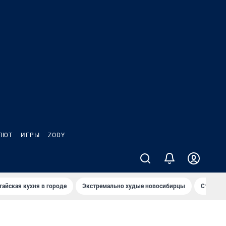
ЛЮТ
ИГРЫ
ZODY
тайская кухня в городе
Экстремально худые новосибирцы
Старт те