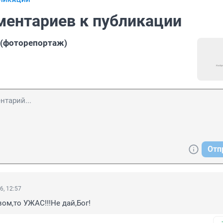
БЛИКАЦИИ
ментариев к публикации
 (фоторепортаж)
Отп
6, 12:57
ом,то УЖАС!!!Не дай,Бог!