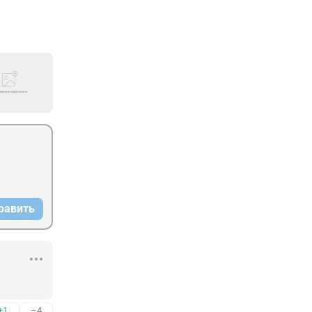
равить
+1
–4