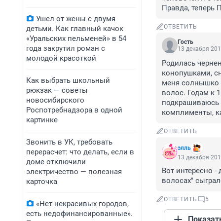
Правда, теперь П
Ушел от жены с двумя
ОТВЕТИТЬ
детьми. Как главный качок
«Уральских пельменей» в 54
Гость
года закрутил роман с
13 декабря 201
молодой красоткой
Родилась чернен
конопушками, сн
Как выбрать школьный
меня солнышко л
рюкзак — советы
волос. Годам к 
новосибирского
подкрашиваюсь в
Роспотребнадзора в одной
комплименты, к
картинке
ОТВЕТИТЬ
Звонить в УК, требовать
элль
перерасчет: что делать, если в
13 декабря 201
доме отключили
Вот интересно -
электричество — полезная
волосах" сыграло
карточка
ОТВЕТИТЬ
5
«Нет некрасивых городов,
есть недофинансированные».
Показат