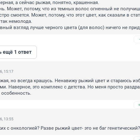
ерная, а сейчас рыжая, понятно, крашенная.

нь. Может, потому, что из темных волос огненный не получишь
тро смоется. Может, потому, что этот цвет, как сказали в стать
 так немолода.

вный взгляд лучше черного цвета (для волос) ничего не прид
ь ещё 1 ответ
6, 15:17
жая, но всегда крашусь. Ненавижу рыжий цвет и стараюсь изб
и. Наверное, это комплекс с детства. Но меня просто раздраж
 особенность.
6, 13:55
жих с онкологией? Разве рыжий цвет- это не баг генетический?