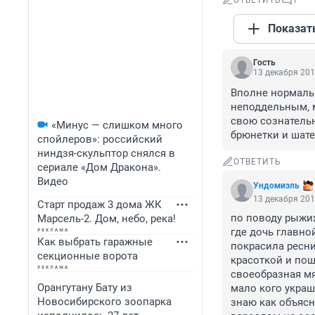
ОТВЕТИТЬ
1
Показат
Гость
13 декабря 201
Вполне нормаль
неподдельным, м
свою сознательн
«Минус — слишком много
брюнетки и шатен
спойлеров»: российский
ниндзя-скульптор снялся в
ОТВЕТИТЬ
сериале «Дом Дракона».
Видео
Ундомиэль
13 декабря 201
Старт продаж 3 дома ЖК
по поводу рыжих
Марсель-2. Дом, небо, река!
где дочь главно
Как выбрать гаражные
покрасила ресниц
секционные ворота
красоткой и пошл
своеобразная мя
Орангутану Бату из
мало кого украш
Новосибирского зоопарка
знаю как объясни