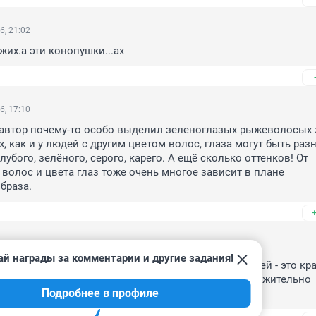
6, 21:02
их.а эти конопушки...ах
6, 17:10
 автор почему-то особо выделил зеленоглазых рыжеволосых 
х, как и у людей с другим цветом волос, глаза могут быть разн
олубого, зелёного, серого, карего. А ещё сколько оттенков! От 
 волос и цвета глаз тоже очень многое зависит в плане 
браза.
6, 17:04
ай награды за комментарии и другие задания!
енно-рыжие волосы в сочетании с очень белой кожей - это кра
а без веснушек. С веснушками как-то не так обворожительно 
Подробнее в профиле
чем, допускаю, что кому-то они и нравятся.