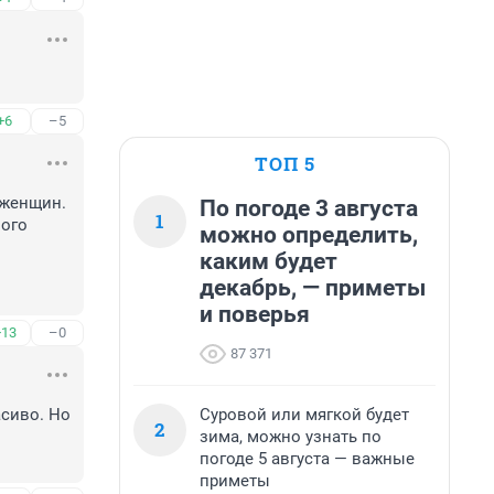
+6
–5
ТОП 5
женщин. 
По погоде 3 августа
1
ого 
можно определить,
каким будет
декабрь, — приметы
и поверья
+13
–0
87 371
Суровой или мягкой будет
сиво. Но 
2
зима, можно узнать по
погоде 5 августа — важные
приметы