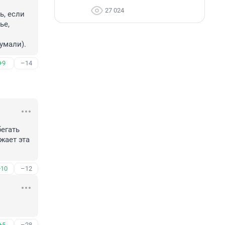
27 024
, если 
е, 
умали).
+9
–14
егать 
ает эта 
+10
–12
+5
–28