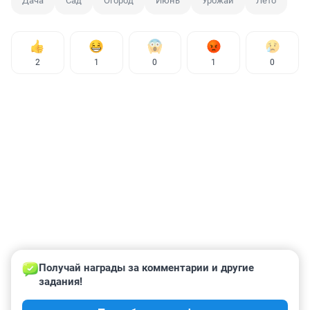
Дача
Сад
Огород
Июнь
Урожай
Лето
2
1
0
1
0
Получай награды за комментарии и другие 
задания!