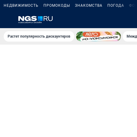
НЕДВИЖИМОСТЬ
ПРОМОКОДЫ
ЗНАКОМСТВА
ПОГОДА
ФО
Растет популярность дискаунтеров
Межд