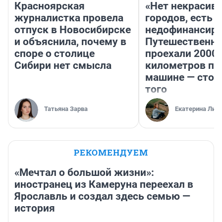
Красноярская
«Нет некрасив
журналистка провела
городов, есть
отпуск в Новосибирске
недофинансиро
и объяснила, почему в
Путешественн
споре о столице
проехали 2000
Сибири нет смысла
километров по 
машине — стои
того
Татьяна Зарва
Екатерина Лит
РЕКОМЕНДУЕМ
«Мечтал о большой жизни»:
иностранец из Камеруна переехал в
Ярославль и создал здесь семью —
история