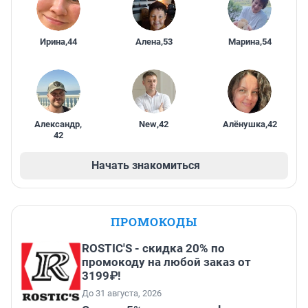
Ирина
,
44
Алена
,
53
Марина
,
54
Александр
,
New
,
42
Алёнушка
,
42
42
Начать знакомиться
ПРОМОКОДЫ
ROSTIC'S - скидка 20% по
промокоду на любой заказ от
3199₽!
До 31 августа, 2026