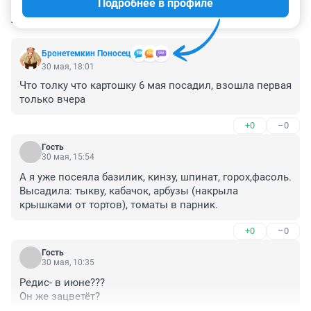
Подробнее в профиле
КОММЕНТАРИИ
6
Бронетемкин Поносец
30 мая, 18:01
Что толку что картошку 6 мая посадил, взошла первая 
только вчера
+0
–0
Гость
30 мая, 15:54
А я уже посеяла базилик, кинзу, шпинат, горох,фасоль.

Высадила: тыкву, кабачок, арбузы (накрыла 
крышками от тортов), томаты в парник.
+0
–0
Гость
30 мая, 10:35
Редис- в июне???

Он же зацветёт?