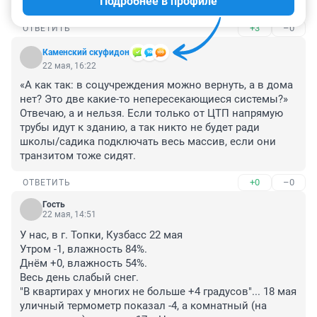
Подробнее в профиле
Забота о людях во всей красе.Спасибо губер и мэр.
+3
–0
ОТВЕТИТЬ
Каменский скуфидон
22 мая, 16:22
«А как так: в соцучреждения можно вернуть, а в дома 
нет? Это две какие-то непересекающиеся системы?» 

Отвечаю, а и нельзя. Если только от ЦТП напрямую 
трубы идут к зданию, а так никто не будет ради 
школы/садика подключать весь массив, если они 
транзитом тоже сидят.
+0
–0
ОТВЕТИТЬ
Гость
22 мая, 14:51
У нас, в г. Топки, Кузбасс 22 мая

Утром -1, влажность 84%.

Днём +0, влажность 54%.

Весь день слабый снег.

"В квартирах у многих не больше +4 градусов"... 18 мая 
уличный термометр показал -4, а комнатный (на 