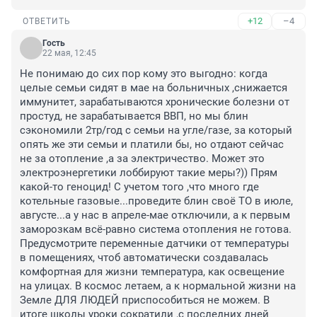
+12
–4
ОТВЕТИТЬ
Гость
22 мая, 12:45
Не понимаю до сих пор кому это выгодно: когда 
целые семьи сидят в мае на больничных ,снижается 
иммунитет, зарабатываются хронические болезни от 
простуд, не зарабатывается ВВП, но мы блин 
сэкономили 2тр/год с семьи на угле/газе, за который 
опять же эти семьи и платили бы, но отдают сейчас 
не за отопление ,а за электричество. Может это 
электроэнергетики лоббируют такие меры?)) Прям 
какой-то геноцид! С учетом того ,что много где 
котельные газовые...проведите блин своё ТО в июле, 
августе...а у нас в апреле-мае отключили, а к первым 
заморозкам всё-равно система отопления не готова. 
Предусмотрите переменные датчики от температуры 
в помещениях, чтоб автоматически создавалась 
комфортная для жизни температура, как освещение 
на улицах. В космос летаем, а к нормальной жизни на 
Земле ДЛЯ ЛЮДЕЙ приспособиться не можем. В 
итоге школы уроки сократили ,с последних дней 