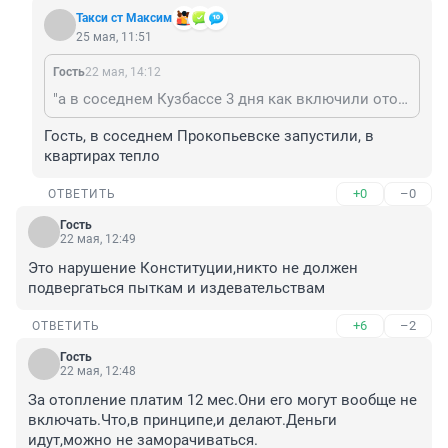
Такси ст Максим
25 мая, 11:51
Гость
22 мая, 14:12
"а в соседнем Кузбассе 3 дня как включили отопление!" Не свисти, таксси ст - бабла не будет. В Кузне не включили и включать не намерены. Или Кузня не Кузбасс? Ну, ну...таксист из щеглухи.
Гость, в соседнем Прокопьевске запустили, в 
квартирах тепло
+0
–0
ОТВЕТИТЬ
Гость
22 мая, 12:49
Это нарушение Конституции,никто не должен 
подвергаться пыткам и издевательствам
+6
–2
ОТВЕТИТЬ
Гость
22 мая, 12:48
За отопление платим 12 мес.Они его могут вообще не 
включать.Что,в принципе,и делают.Деньги 
идут,можно не заморачиваться.