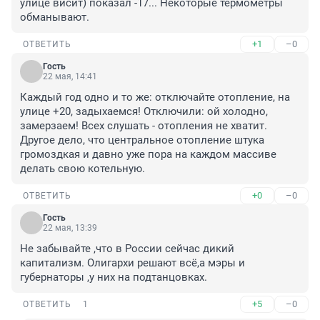
улице висит) показал -17... Некоторые термометры 
обманывают.
+1
–0
ОТВЕТИТЬ
Гость
22 мая, 14:41
Каждый год одно и то же: отключайте отопление, на 
улице +20, задыхаемся! Отключили: ой холодно, 
замерзаем! Всех слушать - отопления не хватит. 
Другое дело, что центральное отопление штука 
громоздкая и давно уже пора на каждом массиве 
делать свою котельную.
+0
–0
ОТВЕТИТЬ
Гость
22 мая, 13:39
Не забывайте ,что в России сейчас дикий 
капитализм. Олигархи решают всё,а мэры и 
губернаторы ,у них на подтанцовках.
+5
–0
ОТВЕТИТЬ
1