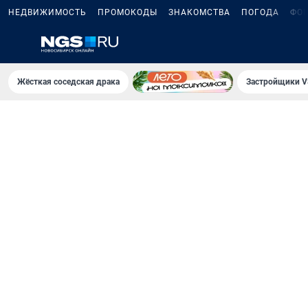
НЕДВИЖИМОСТЬ
ПРОМОКОДЫ
ЗНАКОМСТВА
ПОГОДА
ФО
Жёсткая соседская драка
Застройщики V