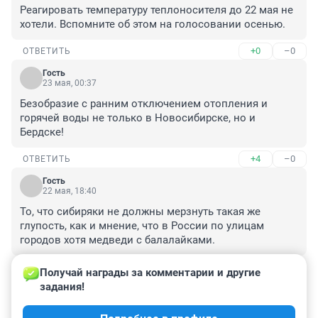
Реагировать температуру теплоносителя до 22 мая не 
хотели. Вспомните об этом на голосовании осенью.
+0
–0
ОТВЕТИТЬ
Гость
23 мая, 00:37
Безобразие с ранним отключением отопления и 
горячей воды не только в Новосибирске, но и 
Бердске!
+4
–0
ОТВЕТИТЬ
Гость
22 мая, 18:40
То, что сибиряки не должны мерзнуть такая же 
глупость, как и мнение, что в России по улицам 
городов хотя медведи с балалайками.
+3
–1
ОТВЕТИТЬ
Получай награды за комментарии и другие 
задания!
Гость
22 мая, 16:45