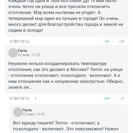
Каждый год одна и таза болтовня! До 10 мая было 
очень тепло на улице и все просили отключить 
отопление. Мэр всем нытикам не угодит. А 
теперешний мэр один из лучших в городе! Он очень 
много делает для благоустройства города и зимой не 
сидим в холоде!
+3
–21
ОТВЕТИТЬ
Гость
22 мая, 11:22
Неужели нельзя координировать температуру 
отопления, как это делают в Москве? Тепло на улице 
- отопление отключают, похолодало - включают. А к 
нам отношение как к ненужному захолустью. Обидно, 
знаете ли...
+41
–3
ОТВЕТИТЬ
1
Гость
22 мая, 13:41
Вот ерунду пишете! Тепло - отключают, а 
похолодало - включают. Это невозможно! Нужно 