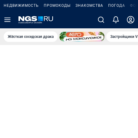
НЕДВИЖИМОСТЬ
ПРОМОКОДЫ
ЗНАКОМСТВА
ПОГОДА
ФО
Жёсткая соседская драка
Застройщики V