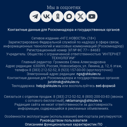
Мы в соцсетях
Контактные данные для Роскомнадзора и государственных органов
Сетевое издание «НГС.НОВОСТИ» (18+)
Зарегистрировано Федеральной службой по надзору в сфере связи,
информационных технологий и массовых коммуникаций (Роскомнадзор)
Регистрационный номер ЭЛ № ФС 77— 84683
Учредитель: Общество с ограниченной ответственностью "ИНТЕРНЕТ
ТЕХНОЛОГИИ"
Главный редактор: Громкова Елена Александровна
Адрес редакции: 630099, Россия, Новосибирск, ул. Ленина, д. 12, 6 этаж,
телефон 8 (383) 212-52-52, 8 (923) 157-00-00 (круглосуточно)
Электронный адрес редакции:
ngs@shkulev.ru
Контактные данные для Роскомнадзора и государственных органов:
juristnsk@shkulev.ru
Техподдержка:
help@shkulev.ru
или воспользуйтесь
веб-формой
Связаться с отделом продаж: 8 (383) 212-52-52, 8 (800) 200-03-83 (звонок
с сотового бесплатный),
reklamangs@shkulev.ru
Редакция сайта не несет ответственности за достоверность
информации, содержащейся в рекламных объявлениях.
Особенности эксплуатации (использования) веб-портала регулируются:
Руководством пользователя
Описанием функциональных характеристик ПО