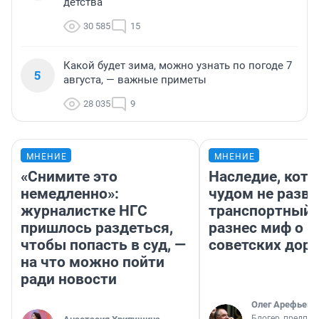
детства
30 585
15
Какой будет зима, можно узнать по погоде 7
5
августа, — важные приметы
28 035
9
МНЕНИЕ
МНЕНИЕ
«Снимите это
Наследие, кото
немедленно»:
чудом не разва
журналистке НГС
транспортный 
пришлось раздеться,
разнес миф о 
чтобы попасть в суд, —
советских доро
на что можно пойти
ради новости
Олег Арефьев
Блогер, предпри