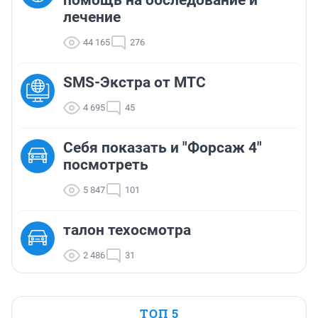
помощь на обследование и
лечение
44 165
276
SMS-Экстра от МТС
4 695
45
Себя показать и "Форсаж 4"
посмотреть
5 847
101
талон техосмотра
2 486
31
ТОП 5