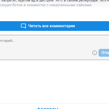
 запретят, кругом ад и дестрой" НГС в своём репертуаре. 90% 
ноющих ботов в комментах с накрученными лайками.
Читать все комментарии
Отп