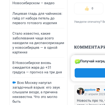
Новосибирском — видео
0
Лицевая гладь для чайников:
гайд от набора петель до
Увидели опечатку? В
первого готового изделия
Стало известно, какие
заболевания чаще всего
находили на диспансеризации
КОММЕНТАР
у новосибирцев — в одной
картинке
Гость
Получай награ
21 апреля 2023
В Новосибирске вновь
ожидается жара до +31
Чихать все хотел
градуса — прогноз на три дня
нас....
Всю Москву напугал
загадочный взрыв: его звук
appstore
слышали везде, а причина
21 апреля 2023
неизвестна. Что это могло
Новость про то, 
быть