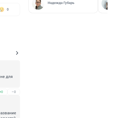
Надежда Губарь
0
не для 
+0
–0
название 