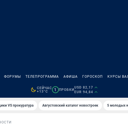
ФОРУМЫ
ТЕЛЕПРОГРАММА
АФИША
ГОРОСКОП
КУРСЫ ВА
USD 82,17
СЕЙЧАС
1
ПРОБКИ
+13°C
EUR 94,84
ики VS прокуратура
Августовский каталог новостроек
5 молодых н
НОСТИ