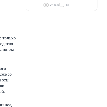
26 890
13
о только
редства
иальном
ого
уже со
е эти
ла.
ей.
авное,