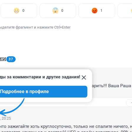
0
0
1
ыделите фрагмент и нажмите Ctrl+Enter
ИИ
37
ды за комментарии и другие задания!
, 23:06
и на эти запреты. Как жарили так и будут жарить!!! Ваша Раша 
Подробнее в профиле
, 20:25
что зажигайте хоть круглосуточно, только не спалите ничего, 