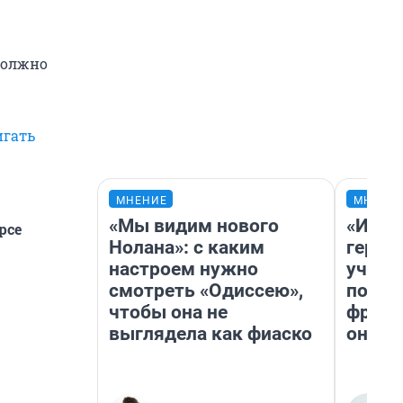
должно
игать
МНЕНИЕ
МНЕНИ
«Мы видим нового
«Игру
рсе
Нолана»: с каким
герои
настроем нужно
учит 
смотреть «Одиссею»,
попул
чтобы она не
франш
выглядела как фиаско
она п