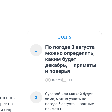
ТОП 5
По погоде 3 августа
1
можно определить,
каким будет
декабрь, — приметы
и поверья
87 228
11
Суровой или мягкой будет
2
шлыков.
зима, можно узнать по
рет на
погоде 5 августа — важные
приметы
Виктор