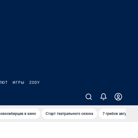
ЛЮТ
ИГРЫ
ZODY
овосибирцев в кино
Старт театрального сезона
7 грибов августа