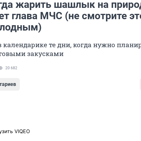
огда жарить шашлык на приро
т глава МЧС (не смотрите эт
олодным)
в календарике те дни, когда нужно плани
отовыми закусками
20 682
тариев
узить VIQEO