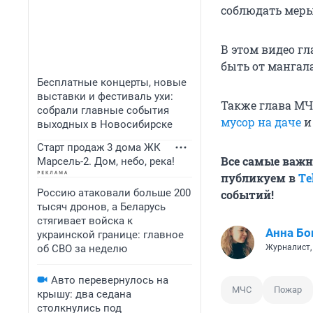
соблюдать меры
В этом видео г
быть от мангала
Бесплатные концерты, новые
выставки и фестиваль ухи:
Также глава МЧ
собрали главные события
мусор на даче
и
выходных в Новосибирске
Старт продаж 3 дома ЖК
Все самые важн
Марсель-2. Дом, небо, река!
публикуем в
Тe
Россию атаковали больше 200
событий!
тысяч дронов, а Беларусь
стягивает войска к
Анна Бо
украинской границе: главное
об СВО за неделю
Журналист,
Авто перевернулось на
МЧС
Пожар
крышу: два седана
столкнулись под