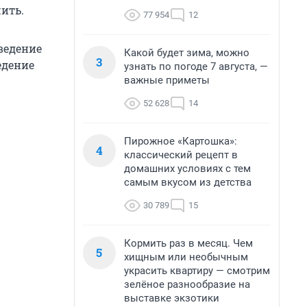
ить.
77 954
12
ведение
Какой будет зима, можно
3
едение
узнать по погоде 7 августа, —
важные приметы
52 628
14
Пирожное «Картошка»:
4
классический рецепт в
домашних условиях с тем
самым вкусом из детства
30 789
15
Кормить раз в месяц. Чем
5
хищным или необычным
украсить квартиру — смотрим
зелёное разнообразие на
выставке экзотики