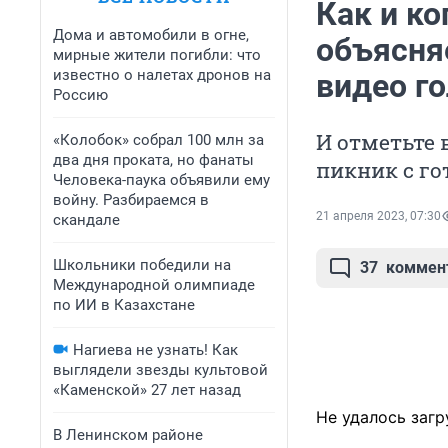
Как и к
Дома и автомобили в огне,
объясняе
мирные жители погибли: что
известно о налетах дронов на
видео г
Россию
И отметьте 
«Колобок» собрал 100 млн за
два дня проката, но фанаты
пикник с г
Человека-паука объявили ему
войну. Разбираемся в
21 апреля 2023, 07:30
скандале
Школьники победили на
37
коммен
Международной олимпиаде
по ИИ в Казахстане
Нагиева не узнать! Как
выглядели звезды культовой
«Каменской» 27 лет назад
Не удалось загр
В Ленинском районе