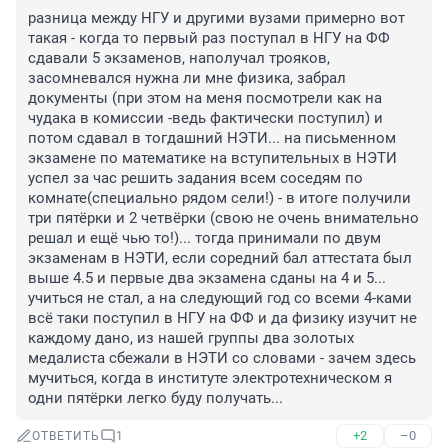
разница между НГУ и другими вузами примерно вот 
такая - когда то первый раз поступал в НГУ на ФФ 
сдавали 5 экзаменов, наполучал трояков, 
засомневался нужна ли мне физика, забрал 
документы (при этом на меня посмотрели как на 
чудака в комиссии -ведь фактически поступил) и 
потом сдавал в тогдашний НЭТИ... на письменном 
экзамене по математике на вступительных в НЭТИ 
успел за час решить задания всем соседям по 
комнате(специально рядом сели!) - в итоге получили 
три пятёрки и 2 четвёрки (свою не очень внимательно 
решал и ещё чью то!)... тогда принимали по двум 
экзаменам в НЭТИ, если соредний бал аттестата был 
выше 4.5 и первые два экзамена сданы на 4 и 5... 
учиться не стал, а на следующий год со всеми 4-ками 
всё таки поступил в НГУ на ФФ и да физику изучит не 
каждому дано, из нашей группы два золотых 
медалиста сбежали в НЭТИ со словами - зачем здесь 
мучиться, когда в институте электротехническом я 
одни пятёрки легко буду получать...
+2
–0
ОТВЕТИТЬ
1