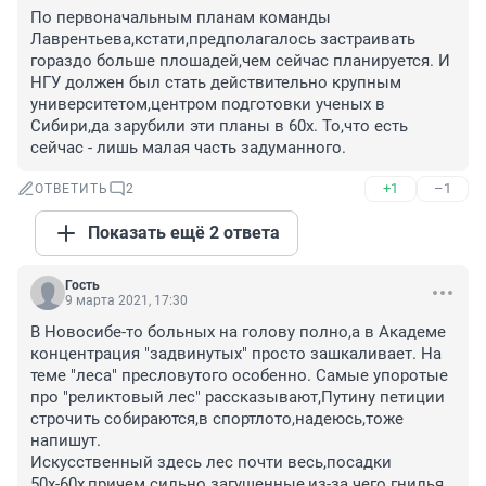
По первоначальным планам команды 
Лаврентьева,кстати,предполагалось застраивать 
гораздо больше плошадей,чем сейчас планируется. И 
НГУ должен был стать действительно крупным 
университетом,центром подготовки ученых в 
Сибири,да зарубили эти планы в 60х. То,что есть 
сейчас - лишь малая часть задуманного.
+1
–1
ОТВЕТИТЬ
2
Показать ещё 2 ответа
Гость
9 марта 2021, 17:30
В Новосибе-то больных на голову полно,а в Академе 
концентрация "задвинутых" просто зашкаливает. На 
теме "леса" пресловутого особенно. Самые упоротые 
про "реликтовый лес" рассказывают,Путину петиции 
строчить собираются,в спортлото,надеюсь,тоже 
напишут.

Искусственный здесь лес почти весь,посадки 
50х-60х,причем сильно загущенные,из-за чего гнилья 