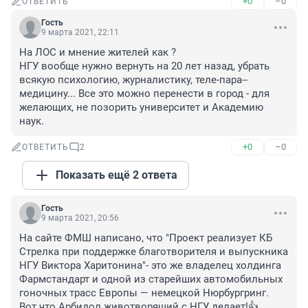
+0
–0
ОТВЕТИТЬ
Гость
9 марта 2021, 22:11
На ЛОС и мнение жителей как ?

НГУ вообще нужно вернуть на 20 лет назад, убрать 
всякую психологию, журналистику, теле-пара--
медицину... Все это можно перенести в город - для 
желающих, не позорить университет и Академию 
наук.
+0
–0
ОТВЕТИТЬ
2
Показать ещё 2 ответа
Гость
9 марта 2021, 20:56
На сайте ФМШ написано, что "Проект реализует КБ 
Стрелка при поддержке благотворителя и выпускника 
НГУ Виктора Харитонина"- это же владелец холдинга 
Фармстандарт и одной из старейших автомобильных 
гоночных трасс Европы — немецкой Нюрбургринг.

Вот что Арбидол животворящий с НГУ делает!👍