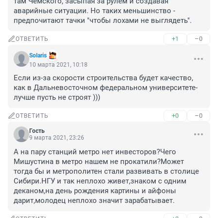
там Чемского, засыпая за рулём и создавая 
аварийные ситуации. Но таких меньшинство - 
предпочитают тачки "чтобы лохами не выглядеть".
+1
–0
ОТВЕТИТЬ
Solaris
10 марта 2021, 10:18
Если из-за скорости строительства будет качество, 
как в Дальневосточном федеральном университете- 
лучше пусть не строят )))
+0
–0
ОТВЕТИТЬ
Гость
9 марта 2021, 23:26
А на пару станций метро нет инвесторов?Чего 
Мишустина в метро нашем не прокатили?Может 
тогда бы и метрополитен стали развивать в столице 
Сибири.НГУ и так неплохо живет,знаком с одним 
деканом,на день рождения картины и айфоны 
дарит,молодец неплохо значит зарабатывает.