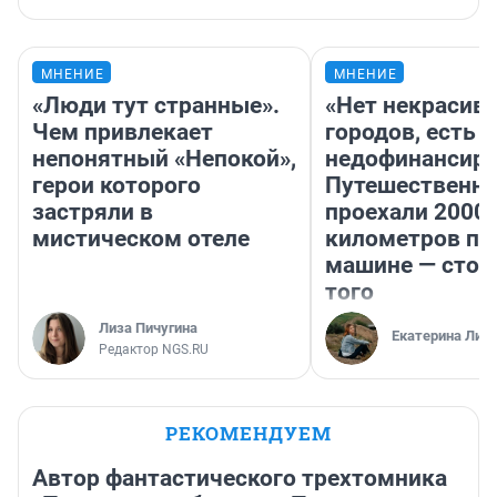
МНЕНИЕ
МНЕНИЕ
«Люди тут странные».
«Нет некрасив
Чем привлекает
городов, есть
непонятный «Непокой»,
недофинансиро
герои которого
Путешественн
застряли в
проехали 2000
мистическом отеле
километров по 
машине — стои
того
Лиза Пичугина
Екатерина Лит
Редактор NGS.RU
РЕКОМЕНДУЕМ
Автор фантастического трехтомника