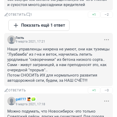
и сухостоя много,рассадники вредителей
+1
–2
ОТВЕТИТЬ
1
Показать ещё 1 ответ
Гость
9 марта 2021, 17:21
Наши управленцы нихрена не умеют, они как туземцы 
"Луабамба" из г-на и веток, научились лепить 
уродливые "скворечники" из бетона низкого сорта..

Сами - живут заграницей, а нам преподносят это, как 
очередной "прорыв"..

Потом СНОСИТЬ ИХ для нормального развития 
автодорожной сети, будем, за НАШ СЧЁТ!!!
+1
–0
ОТВЕТИТЬ
gall777
9 марта 2021, 17:18
Можно подумать, что Новосибирск -это только 
Советский район, других не существует! Для города 