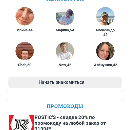
Ирина
,
44
Марина
,
54
Александр
,
42
Sheb
,
50
New
,
42
Алёнушка
,
42
Начать знакомиться
ПРОМОКОДЫ
ROSTIC'S - скидка 20% по
промокоду на любой заказ от
3199₽!