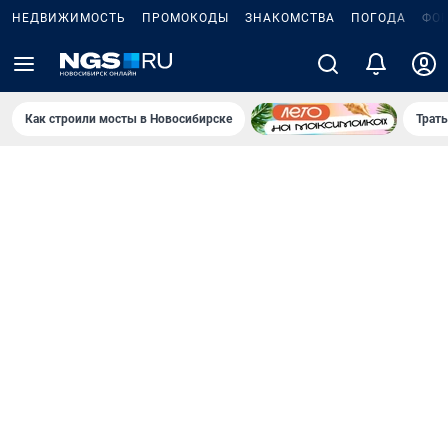
НЕДВИЖИМОСТЬ
ПРОМОКОДЫ
ЗНАКОМСТВА
ПОГОДА
ФО
Как строили мосты в Новосибирске
Траты