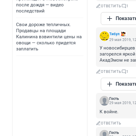
после дождя — видео
ОТВЕТИТЬ
1
последствий
Показат
Свои дороже тепличных.
Продавцы на площади
Tибyл
Калинина взвинтили цены на
29 мая 2019, 1
овощи — сколько придется
У новосибирцев 
заплатить
загорелся яркой
АкадЭмом не заг
ОТВЕТИТЬ
1
Показат
Гость
29 мая 2019, 1
К войне.
ОТВЕТИТЬ
Гость