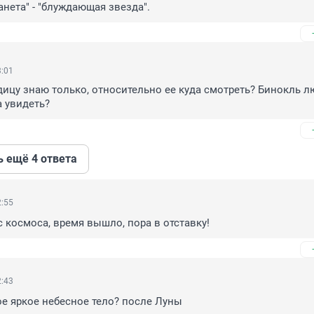
анета" - "блуждающая звезда".
3:01
цу знаю только, относительно ее куда смотреть? Бинокль л
 увидеть?
ь ещё 4 ответа
2:55
с космоса, время вышло, пора в отставку!
2:43
ое яркое небесное тело? после Луны