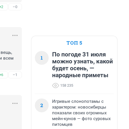
+2
–0
ТОП 5
вещь, 
По погоде 31 июля
1
и всем 
можно узнать, какой
будет осень, —
народные приметы
+6
–1
158 235
Игривые слонопотамы с
2
характером: новосибирцы
показали своих огромных
мейн-кунов — фото суровых
питомцев