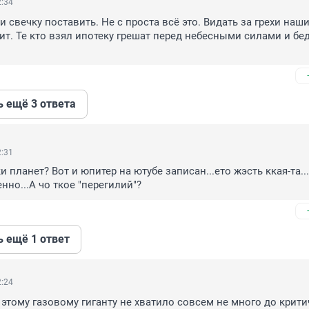
2:34
 свечку поставить. Не с проста всё это. Видать за грехи наши
ит. Те кто взял ипотеку грешат перед небесными силами и беду
ь ещё 3 ответа
2:31
и планет? Вот и юпитер на ютубе записан...ето жэсть ккая-та...
нно...А чо ткое "перегилий"?
ь ещё 1 ответ
2:24
этому газовому гиганту не хватило совсем не много до крити