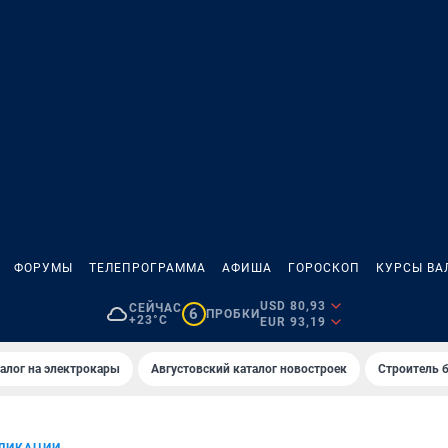
ФОРУМЫ
ТЕЛЕПРОГРАММА
АФИША
ГОРОСКОП
КУРСЫ ВА
USD 80,93
СЕЙЧАС
6
ПРОБКИ
+23°C
EUR 93,19
алог на электрокары
Августовский каталог новостроек
Строитель б