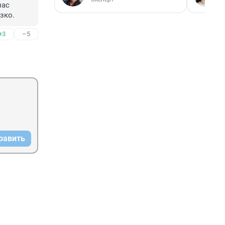
ас 
зко.
+3
–5
равить