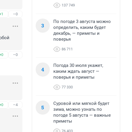
137 749
+1
–0
По погоде 3 августа можно
3
определить, каким будет
декабрь, — приметы и
юбой 
поверья
86 711
+0
–0
Погода 30 июля укажет,
4
каким ждать август —
поверья и приметы
77 330
Суровой или мягкой будет
+0
–4
5
зима, можно узнать по
погоде 5 августа — важные
приметы
76 403