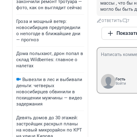
закончили ремонт тротуара —
массы , что бы н
фото, как он выглядит сейчас
могло бы быть д
Гроза и мощный ветер:
ОТВЕТИТЬ
7
новосибирцев предупредили
Показат
о непогоде в ближайшие дни
— прогноз
Дома полыхают, дрон попал в
склад Wildberries: главное о
налетах
Вывезли в лес и выбивали
Гость
Войти
деньги: четверых
новосибирцев обвинили в
похищении мужчины — видео
задержания
Девять домов до 30 этажей:
застройщик раскрыл планы
на новый микрорайон по КРТ
на улице Кирова