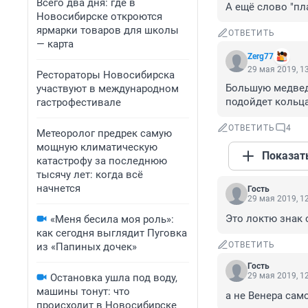
Всего два дня: где в
А ещё слово "пл
Новосибирске откроются
ярмарки товаров для школы
ОТВЕТИТЬ
— карта
Zerg77
29 мая 2019, 1
Рестораторы Новосибирска
Большую медведи
участвуют в международном
подойдет кольца
гастрофестивале
ОТВЕТИТЬ
4
Метеоролог предрек самую
мощную климатическую
Показат
катастрофу за последнюю
тысячу лет: когда всё
начнется
Гость
29 мая 2019, 1
Это локтю знак 
«Меня бесила моя роль»:
как сегодня выглядит Пуговка
ОТВЕТИТЬ
из «Папиных дочек»
Гость
29 мая 2019, 1
Остановка ушла под воду,
машины тонут: что
а не Венера сам
происходит в Новосибирске