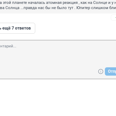
а этой планете началась атомная реакция , как на Солнце и у н
ва Солнца ...правда нас бы не было тут . Юпитер слишком бли
ь ещё 7 ответов
Отп