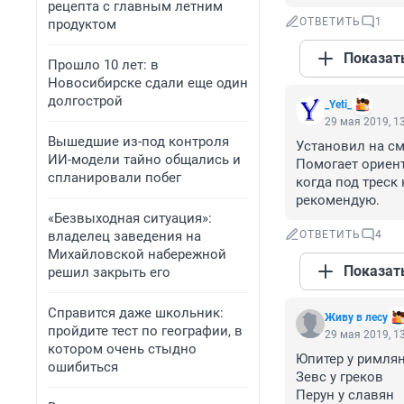
рецепта с главным летним
ОТВЕТИТЬ
1
продуктом
Показат
Прошло 10 лет: в
Новосибирске сдали еще один
долгострой
_Yeti_
29 мая 2019, 1
Вышедшие из-под контроля
Установил на см
ИИ-модели тайно общались и
Помогает ориент
спланировали побег
когда под треск
рекомендую.
«Безвыходная ситуация»:
владелец заведения на
ОТВЕТИТЬ
4
Михайловской набережной
Показат
решил закрыть его
Справится даже школьник:
Живу в лесу
пройдите тест по географии, в
29 мая 2019, 1
котором очень стыдно
Юпитер у римлян
ошибиться
Зевс у греков

Перун у славян
