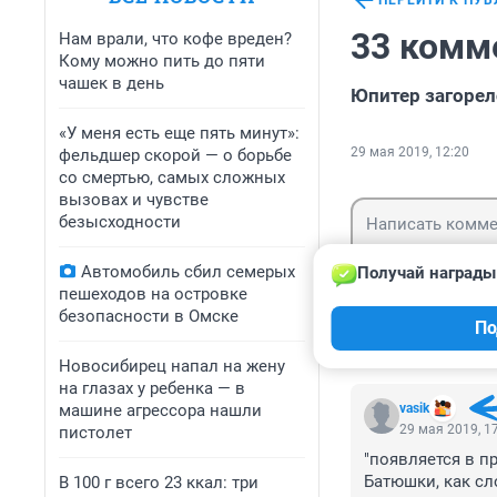
ПЕРЕЙТИ К ПУ
33 комм
Нам врали, что кофе вреден?
Кому можно пить до пяти
чашек в день
Юпитер загорел
«У меня есть еще пять минут»:
29 мая 2019, 12:20
фельдшер скорой — о борьбе
со смертью, самых сложных
вызовах и чувстве
безысходности
Автомобиль сбил семерых
Получай награды
пешеходов на островке
безопасности в Омске
Гость
По
Войти
Новосибирец напал на жену
на глазах у ребенка — в
машине агрессора нашли
vasik
29 мая 2019, 1
пистолет
"появляется в п
Батюшки, как сло
В 100 г всего 23 ккал: три