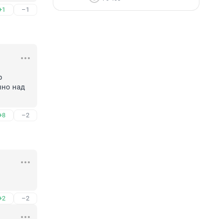
+1
–1
 
но над 
+8
–2
+2
–2