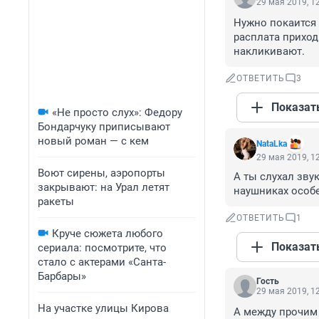
29 мая 2019, 1
Нужно покаится и
расплата приход
накликивают.
ОТВЕТИТЬ
3
Показат
«Не просто слух»: Федору
Бондарчуку приписывают
новый роман — с кем
NataLka
29 мая 2019, 1
Воют сирены, аэропорты
А ты слухал звук
закрывают: на Урал летят
наушниках особе
ракеты
ОТВЕТИТЬ
1
Круче сюжета любого
Показат
сериала: посмотрите, что
стало с актерами «Санта-
Барбары»
Гость
29 мая 2019, 1
На участке улицы Кирова
А между прочим 