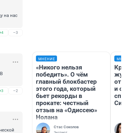
 
 на нас 
+4
–3
МНЕНИЕ
МНЕНИ
«Никого нельзя
Красн
победить». О чём
журна
В 
главный блокбастер
отпус
этого года, который
и объ
+3
–2
бьет рекорды в
споре
прокате: честный
Сибир
отзыв на «Одиссею»
Нолана
Стас Соколов
ческой 
Эксперт