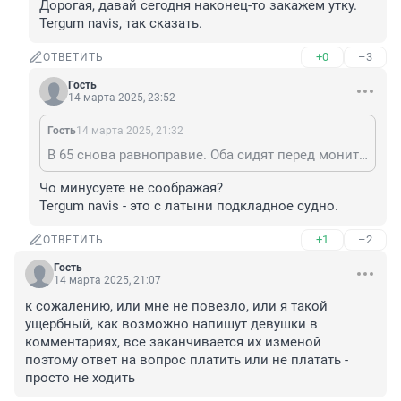
Дорогая, давай сегодня наконец-то закажем утку. 
Tergum navis, так сказать.
+0
–3
ОТВЕТИТЬ
Гость
14 марта 2025, 23:52
Гость
14 марта 2025, 21:32
В 65 снова равноправие. Оба сидят перед монитором и он ей говорит: Дорогая, давай сегодня наконец-то закажем утку. Tergum navis, так сказать.
Чо минусуете не соображая?

Tergum navis - это с латыни подкладное судно.
+1
–2
ОТВЕТИТЬ
Гость
14 марта 2025, 21:07
к сожалению, или мне не повезло, или я такой 
ущербный, как возможно напишут девушки в 
комментариях, все заканчивается их изменой

поэтому ответ на вопрос платить или не платать - 
просто не ходить