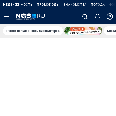
НЕДВИЖИМОСТЬ
ПРОМОКОДЫ
ЗНАКОМСТВА
ПОГОДА
ФО
Растет популярность дискаунтеров
Межд