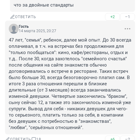
что за двойные стандарты
+2
–1
ОТВЕТИТЬ
Гость
14 марта 2025, 20:27
47 лет, "семья", ребенок, далее мой опыт. До 30 всегда 
оплачивал, в т.ч. на встречах без продолжения для 
"только пообщаться": кино, кафе/рестораны, отдых и 
т.д.. После 30, когда захотелось "семейного счастья" 
после общения на сайте знакомств обычно 
договоривались о встрече в ресторане. Таких встреч 
было больше 30, всегда безоговорочно платил сам. В 
итоге 3 раза отношения перешли в близкие 
длительные (от 3 месяцев) всегда заканчивались 
изменой девушки. Четвертые закончились "браком", 
сыну сейчас 12, а также это закончилось изменой уже 
супруги. Вывод для себя - никаких девушек для чего-
то серьезного, платить только за себя, в компании 
без девушек с потребностью в "знакомствах", 
"любви", "серьёзных отношений".
+6
–2
ОТВЕТИТЬ
18