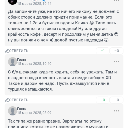
15 марта 2025, 10:44
Да запомните уже, не кто ничего никому не должен! С 
обеих сторон должно придти понимание. Если это 
только не 1-2е и бутылка вдовы Клико 😂 Типо пить 
очень хочется и я такая голодная! Ну или другая 
крайность кофе , десерт и продолжим у меня детка 😎
ну вы поняли о чем я) долой пустые надежды 🤣
+1
–0
ОТВЕТИТЬ
Гость
15 марта 2025, 10:40
С б/у-шечками куда-то ходить, себя не уважать. Там и 
с заднего хода крепость взята и везде вобщем XD 
Такое и даром не надо. Пусть джамшутятся или в 
турциях натащкаются.
+0
–0
ОТВЕТИТЬ
Гость
15 марта 2025, 08:09
Так типа же равноправие. Зарплаты по этому 
принципу, кстати, тоже начисляются - у мужчин и 