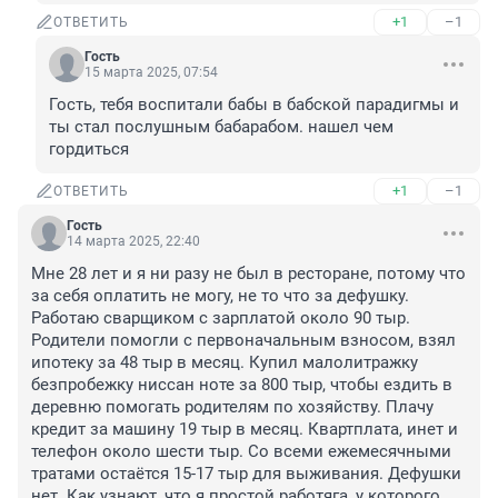
+1
–1
ОТВЕТИТЬ
Гость
15 марта 2025, 07:54
Гость, тебя воспитали бабы в бабской парадигмы и 
ты стал послушным бабарабом. нашел чем 
гордиться
+1
–1
ОТВЕТИТЬ
Гость
14 марта 2025, 22:40
Мне 28 лет и я ни разу не был в ресторане, потому что 
за себя оплатить не могу, не то что за дефушку. 
Работаю сварщиком с зарплатой около 90 тыр. 
Родители помогли с первоначальным взносом, взял 
ипотеку за 48 тыр в месяц. Купил малолитражку 
безпробежку ниссан ноте за 800 тыр, чтобы ездить в 
деревню помогать родителям по хозяйству. Плачу 
кредит за машину 19 тыр в месяц. Квартплата, инет и 
телефон около шести тыр. Со всеми ежемесячными 
тратами остаётся 15-17 тыр для выживания. Дефушки 
нет. Как узнают, что я простой работяга, у которого 