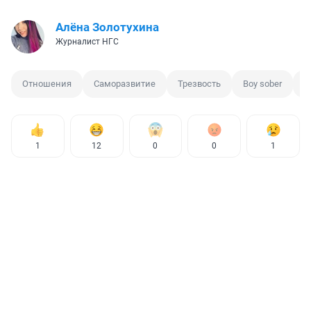
Алёна Золотухина
Журналист НГС
Отношения
Саморазвитие
Трезвость
Boy sober
З
1
12
0
0
1