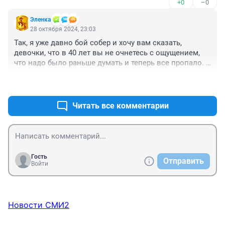
+0
–0
Эленка
28 октября 2024, 23:03
Так, я уже давно бой собер и хочу вам сказать, 
девочки, что в 40 лет вы не очнетесь с ощущением, 
что надо было раньше думать и теперь все пропало. 
Если сейчас нет желания выполнить социальную 
+8
–1
программу жена-мать любым способом, то и в 40 лет 
она не появится. Так что все нормально, живите , как 
живете. Главное, любите свою жизнь
Читать все комментарии
Гость
Отправить
Войти
Новости СМИ2