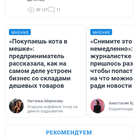
30 127
11
МНЕНИЕ
МНЕНИЕ
«Покупаешь кота в
«Снимите это
мешке»:
немедленно»:
предприниматель
журналистке Н
рассказала, как на
пришлось разд
самом деле устроен
чтобы попасть 
бизнес со складами
на что можно 
дешевых товаров
ради новости
Наталья Шорохова
Анастасия Хри
Открыла кофейную точку на
Корреспондент
деньги соцразвития
РЕКОМЕНДУЕМ