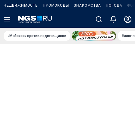
НЕДВИЖИМОСТЬ
ПРОМОКОДЫ
ЗНАКОМСТВА
ПОГОДА
ФО
«Майские» против подставщиков
Налог 