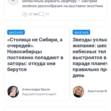
необычным украсить квартиру — смотрим
зелёное разнообразие на выставке экзотики
27 545
17
МНЕНИЕ
МНЕНИЕ
«Столица не Сибири, а
Звезды услыш
очередей».
желания: шест
Новосибирцы
небесных тел
постоянно попадают в
выстроятся в 
заторы: откуда они
параде планет 
берутся
правильно про
день
Александра Бруня
Анастасия Фил
Ведущий корреспондент