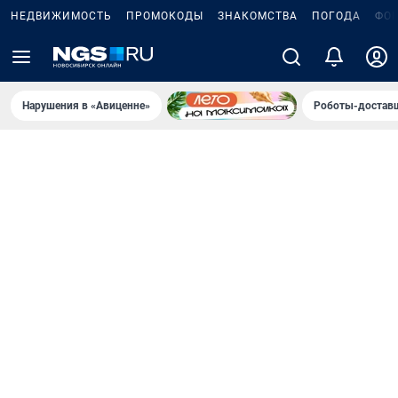
НЕДВИЖИМОСТЬ
ПРОМОКОДЫ
ЗНАКОМСТВА
ПОГОДА
ФО
Нарушения в «Авиценне»
Роботы-доставщ