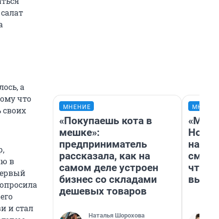
аться
 салат
а
ось, а
тому что
МНЕНИЕ
МНЕНИ
ь своих
«Покупаешь кота в
«Мы в
мешке»:
Нолан
предприниматель
настр
р,
рассказала, как на
смотр
ию в
самом деле устроен
чтобы
первый
бизнес со складами
выгля
попросила
дешевых товаров
 его
и и стал
Наталья Шорохова