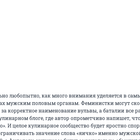
ьно любопытно, как много внимания уделяется в сам
ах мужским половым органам. Феминистки могут ско
 за корректное наименование вульвы, а баталии все р
улинарном блоге, где автор опрометчиво напишет, что
». И целое кулинарное сообщество будет яростно спор
ограничивать значение слова «яичко» именно мужско