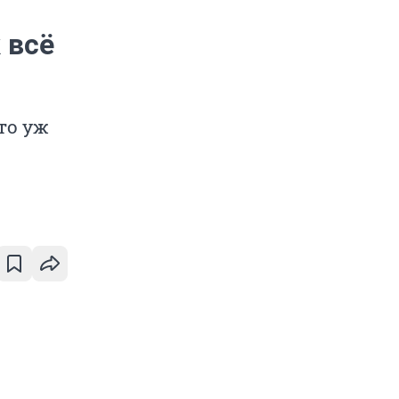
 всё
то уж