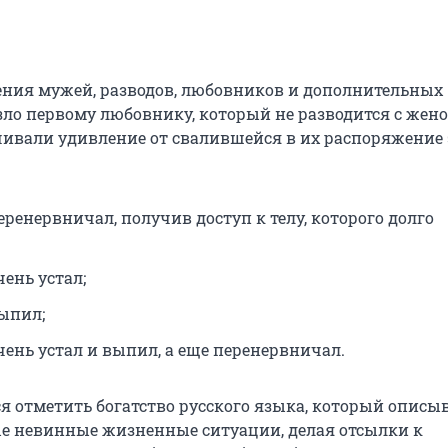
ения мужей, разводов, любовников и дополнительных
ло первому любовнику, который не разводится с жено
вали удивление от свалившейся в их распоряжение 
ренервничал, получив доступ к телу, которого долго
ень устал;
ыпил;
ень устал и выпил, а еще перенервничал.
ся отметить богатство русского языка, который описы
 невинные жизненные ситуации, делая отсылки к