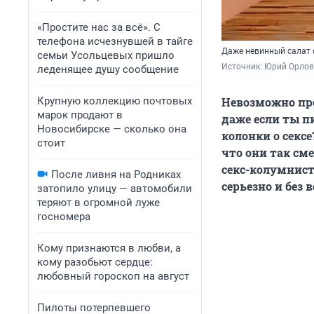
«Простите нас за всё». С
телефона исчезнувшей в тайге
Даже невинный салат 
семьи Усольцевых пришло
Источник: 
Юрий Орлов
леденящее душу сообщение
Крупную коллекцию почтовых
Невозможно п
марок продают в
даже если ты п
Новосибирске — сколько она
колонки о сексе
стоит
что они так см
секс-колумнист
После ливня на Родниках
серьезно и без 
затопило улицу — автомобили
теряют в огромной луже
госномера
Кому признаются в любви, а
кому разобьют сердце:
любовный гороскоп на август
Пилоты потерпевшего