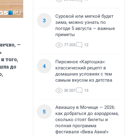
Суровой или мягкой будет
3
зима, можно узнать по
погоде 5 августа — важные
приметы
онечно, —
77 203
12
ь
и того,
Пирожное «Картошка»:
4
шла до
классический рецепт в
ю,
домашних условиях с тем
самым вкусом из детства
30 207
13
Авиашоу в Мочище — 2026:
5
как добраться до аэродрома,
сколько стоят билеты и
полная программа
фестиваля «Вива Авиа!»