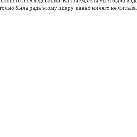
оловного преследования. Впрочем, если бы я была изд
 точно была рада этому пиару: давно ничего не читала,