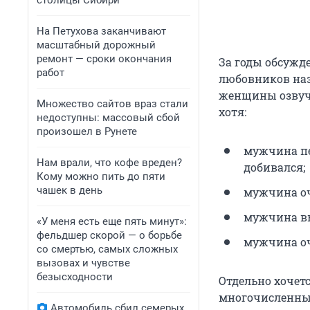
столицы Сибири
На Петухова заканчивают
масштабный дорожный
ремонт — сроки окончания
За годы обсужд
работ
любовников наз
женщины озвучи
Множество сайтов враз стали
хотя:
недоступны: массовый сбой
произошел в Рунете
мужчина пе
Нам врали, что кофе вреден?
добивался;
Кому можно пить до пяти
чашек в день
мужчина оч
мужчина в
«У меня есть еще пять минут»:
фельдшер скорой — о борьбе
мужчина оч
со смертью, самых сложных
вызовах и чувстве
безысходности
Отдельно хочет
многочисленные
Автомобиль сбил семерых