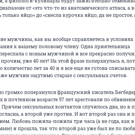
й, а филологи-кулинары будут зажигательно обменив
иапазоне от «это что-то из анатомического атласа, а в
только яйцо» до «снесла курочка яйцо, да не простое, 
огие мужчины, как вы вообще справляетесь в условиях
ания к вашему половому члену. Одна приятельница
 переспала с новым мужчиной и все прекрасно получил
 прочим, уже 40 лет! На этой фразе поперхнулась я, по
о количество лет за 40 и я все еще не готова списыват
аже мужчин ощутимо старше с сексуальных счетов.
но громко поперхнулся французский писатель Бегбеде
х в почтенном возрасте 57 лет арестовали по обвинен
 Причем сексуальных контактов случилось два, но в 
огласна, а второй уже против. И вот второй раз она и 
ем. Любовь пожила-пожила три часа (а не года, как в
не) и прошла, так что второй раз уже был не по любв