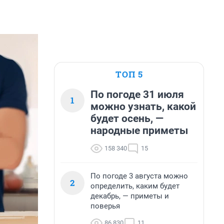
ТОП 5
По погоде 31 июля
1
можно узнать, какой
будет осень, —
народные приметы
158 340
15
По погоде 3 августа можно
2
определить, каким будет
декабрь, — приметы и
поверья
86 830
11