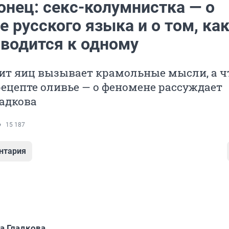
онец: секс-колумнистка — о
е русского языка и о том, как
сводится к одному
ит яиц вызывает крамольные мысли, а ч
рецепте оливье — о феномене рассуждает
адкова
15 187
нтария
а Гладкова