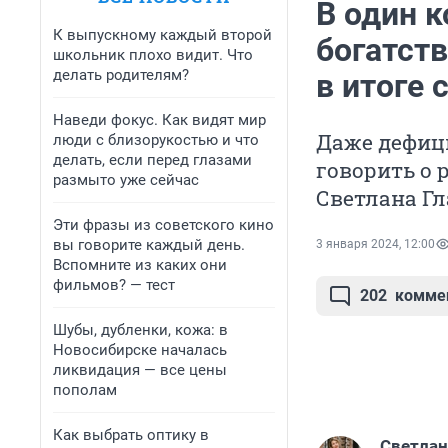
В один к
К выпускному каждый второй
богатств
школьник плохо видит. Что
делать родителям?
в итоге 
Наведи фокус. Как видят мир
Даже дефиц
люди с близорукостью и что
делать, если перед глазами
говорить о 
размыто уже сейчас
Светлана Гл
Эти фразы из советского кино
вы говорите каждый день.
3 января 2024, 12:00
Вспомните из каких они
фильмов? — тест
202
комме
Шубы, дубленки, кожа: в
Новосибирске началась
ликвидация — все цены
пополам
Как выбрать оптику в
Светлан