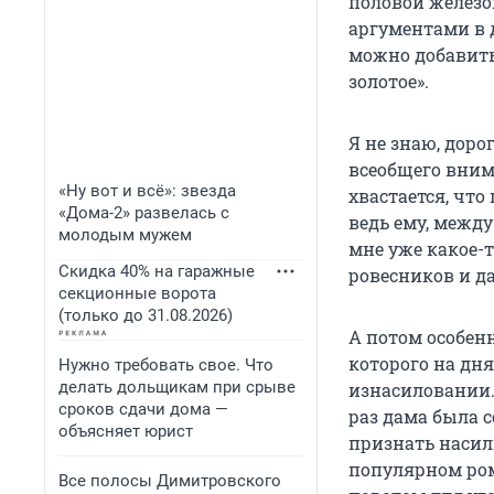
половой железо
аргументами в д
можно добавить 
золотое».
Я не знаю, дор
всеобщего вним
«Ну вот и всё»: звезда
хвастается, что
«Дома-2» развелась с
ведь ему, между
молодым мужем
мне уже какое-т
Скидка 40% на гаражные
ровесников и д
секционные ворота
(только до 31.08.2026)
А потом особен
которого на дня
Нужно требовать свое. Что
делать дольщикам при срыве
изнасиловании.
сроков сдачи дома —
раз дама была с
объясняет юрист
признать насили
популярном рома
Все полосы Димитровского