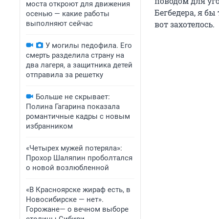
поводом для уг
моста откроют для движения
Бегбедера, я бы
осенью — какие работы
выполняют сейчас
вот захотелось.
У могилы педофила. Его
смерть разделила страну на
два лагеря, а защитника детей
отправила за решетку
Больше не скрывает:
Полина Гагарина показала
романтичные кадры с новым
избранником
«Четырех мужей потеряла»:
Прохор Шаляпин проболтался
о новой возлюбленной
«В Красноярске жираф есть, в
Новосибирске — нет».
Горожане— о вечном выборе