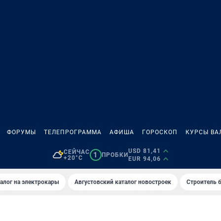
ФОРУМЫ
ТЕЛЕПРОГРАММА
АФИША
ГОРОСКОП
КУРСЫ ВА
USD 81,41
СЕЙЧАС
1
ПРОБКИ
+20°C
EUR 94,06
алог на электрокары
Августовский каталог новостроек
Строитель б