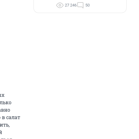
27 246
50
ых
лько
авно
 в салат
ить,
й