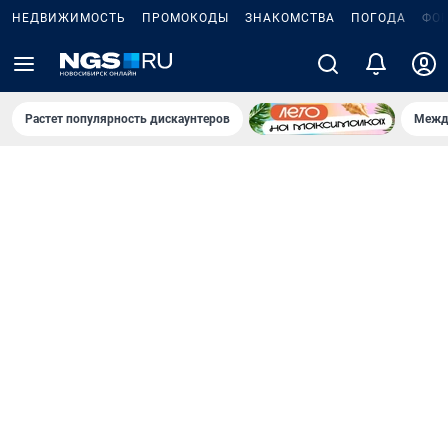
НЕДВИЖИМОСТЬ
ПРОМОКОДЫ
ЗНАКОМСТВА
ПОГОДА
ФО
Растет популярность дискаунтеров
Межд