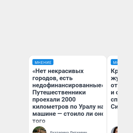
МНЕНИЕ
МНЕНИЕ
«Нет некрасивых
Красно
городов, есть
журнал
недофинансированные».
отпуск
Путешественники
и объя
проехали 2000
споре 
километров по Уралу на
Сибири
машине — стоило ли оно
того
Екатерина Литкевич
Та