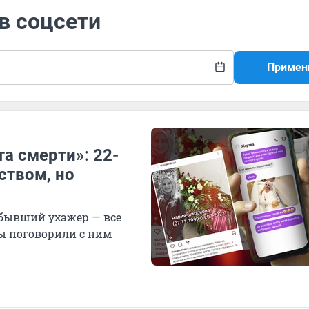
 в соцсети
Примен
та смерти»: 22-
ством, но
 бывший ухажер — все
Мы поговорили с ним