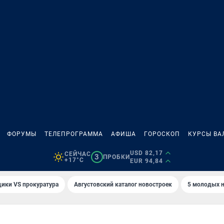
ФОРУМЫ
ТЕЛЕПРОГРАММА
АФИША
ГОРОСКОП
КУРСЫ ВА
USD 82,17
СЕЙЧАС
3
ПРОБКИ
+17°C
EUR 94,84
ики VS прокуратура
Августовский каталог новостроек
5 молодых н