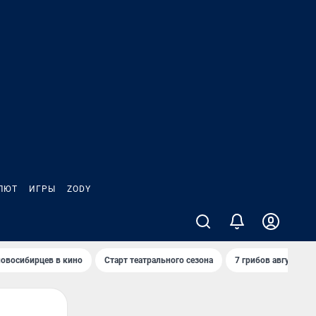
ЛЮТ
ИГРЫ
ZODY
овосибирцев в кино
Старт театрального сезона
7 грибов августа