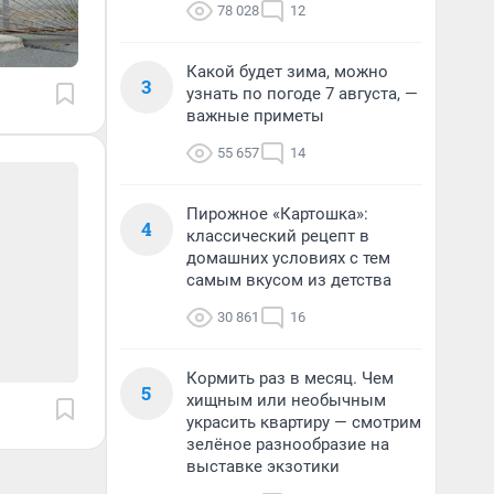
78 028
12
Какой будет зима, можно
3
узнать по погоде 7 августа, —
важные приметы
55 657
14
Пирожное «Картошка»:
4
классический рецепт в
домашних условиях с тем
самым вкусом из детства
30 861
16
Кормить раз в месяц. Чем
5
хищным или необычным
украсить квартиру — смотрим
зелёное разнообразие на
выставке экзотики