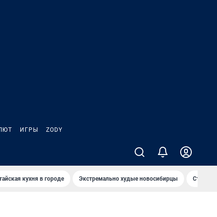
ЛЮТ
ИГРЫ
ZODY
тайская кухня в городе
Экстремально худые новосибирцы
Старт те