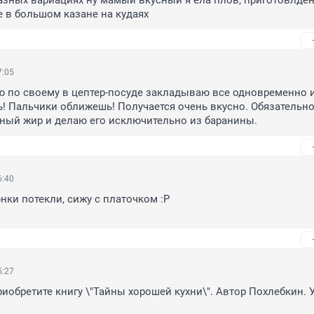
разных вариациях ну мамый вкусный я ела плов, приготовлден
е в большом казане на кудаях
7:05
ю по своему в цептер-посуде закладываю все одновременно и
! Пальчики оближешь! Получается очень вкусно. Обязательно
ный жир и делаю его исключительно из баранины.
6:40
нки потекли, сижу с платочком :Р

5:27
иобретите книгу \"Тайны хорошей кухни\". Автор Похлебкин. Уб