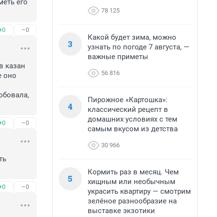
еть его 
78 125
+0
–0
Какой будет зима, можно
3
узнать по погоде 7 августа, —
важные приметы
 казан 
56 816
 оно 
бовала, 
Пирожное «Картошка»:
4
классический рецепт в
домашних условиях с тем
+0
–0
самым вкусом из детства
30 966
ь 
Кормить раз в месяц. Чем
5
хищным или необычным
+0
–0
украсить квартиру — смотрим
зелёное разнообразие на
выставке экзотики