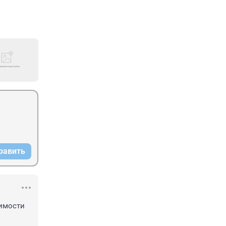
равить
имости 