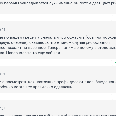
ло первым закладывается лук - именно он потом дает цвет рис
0:24
л по вашему рецепту сначала мясо обжарить (обычно морковк
рвую очередь), оказалось что в таком случае рис остается 
со походит на варенное. Теперь понимаю почему в столовых
ва. Наверное что-то еще забыли... 
8:53
ию посмотреть как настоящие профи делают плов, блюдо кон
бенно когда все правильно сделаешь...
7:07