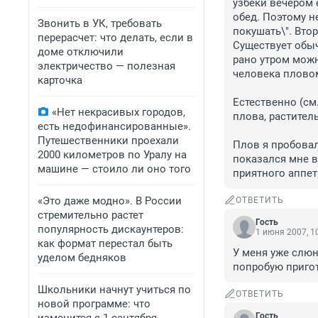
узбеки вечером 
обед. Поэтому не
Звонить в УК, требовать
покушать\". Втор
перерасчет: что делать, если в
Существует обыч
доме отключили
рано утром можн
электричество — полезная
человека пловом
карточка
Естественно (см
«Нет некрасивых городов,
плова, раститель
есть недофинансированные».
Путешественники проехали
Плов я пробовал
2000 километров по Уралу на
показался мне в
машине — стоило ли оно того
приятного аппет
«Это даже модно». В России
ОТВЕТИТЬ
стремительно растет
Гость
популярность дискаунтеров:
1 июня 2007, 1
как формат перестал быть
У меня уже слюн
уделом бедняков
попробую пригот
Школьники начнут учиться по
ОТВЕТИТЬ
новой программе: что
Гость