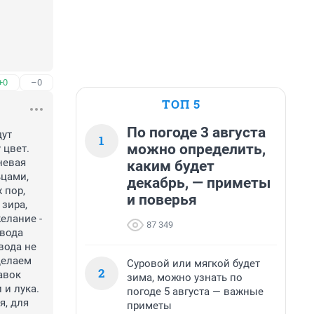
+0
–0
ТОП 5
По погоде 3 августа
ут 
1
можно определить,
цвет. 
евая 
каким будет
цами, 
декабрь, — приметы
пор, 
и поверья
зира, 
елание - 
87 349
вода 
ода не 
елаем 
Суровой или мягкой будет
2
вок 
зима, можно узнать по
и лука. 
погоде 5 августа — важные
, для 
приметы