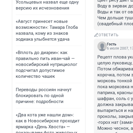
Цвет рису даёт ш
Усольцевых назвал еще одну
Воду в зирвак до
версию их исчезновения
Воды и так от о
Чем дольше туши
«Август принесет новые
возможности»: Тамара Глоба
назвала, кому из знаков
ОТВЕТИТЬ
зодиака улыбнется удача
Гость
6 июля 2007, 1
«Вплоть до диареи»: как
Рецепт плова ука
правильно пить иван-чай —
целую луковицу,
новосибирский нутрициолог
Потом обжариваю
подсчитал допустимое
корочка, потом 
количество чашек
морковь тонкой 
пока морковка не
Переводы россиян начнут
паприка, красный
блокировать по одной
шафран, соль с 
причине: подробности
должна закрыват
выпариться и на
«Два кота уже нашли дом»:
проколы, закрыв
как в Новосибирске проходит
-горох нат (зам
ярмарка «День Хвоста» —
Можно чеснок, ай
показываем фото животных