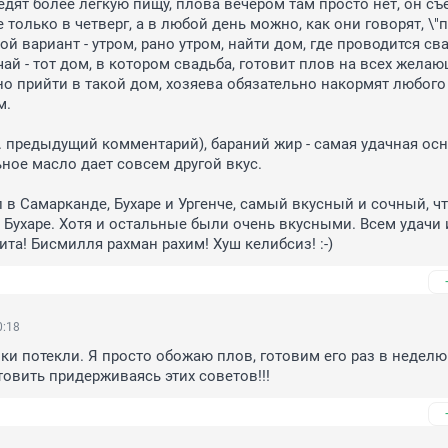
едят более легкую пищу, плова вечером там просто нет, он съе
 только в четверг, а в любой день можно, как они говорят, \"п
ой вариант - утром, рано утром, найти дом, где проводится сва
ай - тот дом, в котором свадьба, готовит плов на всех желающ
о прийти в такой дом, хозяева обязательно накормят любого 
.

. предыдущий комментарий), бараний жир - самая удачная осн
ное масло дает совсем другой вкус.

 в Самарканде, Бухаре и Ургенче, самый вкусный и сочный, что
 Бухаре. Хотя и остальные были очень вкусными. Всем удачи и
ита! Бисмилля рахман рахим! Хуш келибсиз! :-)
0:18
ки потекли. Я просто обожаю плов, готовим его раз в неделю.
овить придерживаясь этих советов!!!