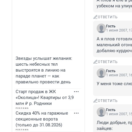
А плов я еле в 
узбеком на улиу
ОТВЕТИТЬ
Гость
1 июня 2007, 1
А я плов готовл
маленький огонь
добаляю курдюч
Звезды услышат желания:
ОТВЕТИТЬ
шесть небесных тел
выстроятся в линию на
Гость
1 июня 2007, 1
параде планет — как
правильно провести день
У меня тоже слю
Старт продаж в ЖК
«Околица»! Квартиры от 3,9
ОТВЕТИТЬ
млн ₽ р. Родники
Гость
Скидка 40% на гаражные
1 июня 2007, 1
секционные ворота
Люди добрые, пр
(только до 31.08.2026)
зайцев:
