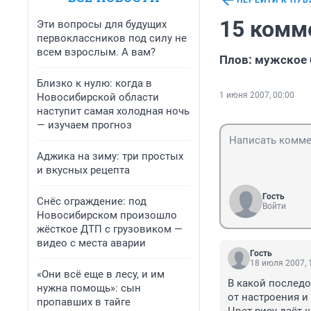
ПЕРЕЙТИ К ПУ
15 комм
Эти вопросы для будущих
первоклассников под силу не
всем взрослым. А вам?
Плов: мужское
Близко к нулю: когда в
1 июня 2007, 00:00
Новосибирской области
наступит самая холодная ночь
— изучаем прогноз
Аджика на зиму: три простых
и вкусных рецепта
Гость
Снёс ограждение: под
Войти
Новосибирском произошло
жёсткое ДТП с грузовиком —
видео с места аварии
Гость
18 июля 2007, 
«Они всё еще в лесу, и им
В какой последо
нужна помощь»: сын
от настроения и 
пропавших в тайге