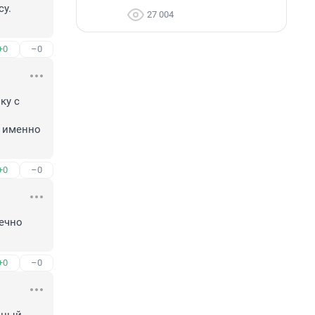
у.

27 004
+0
–0
у с 
 именно 
+0
–0
ечно 
+0
–0