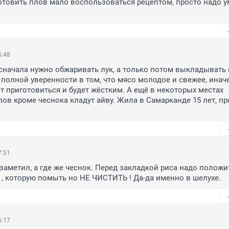
отовить плов мало воспользоваться рецептом, просто надо ум
5:48
сначала нужно обжаривать лук, а только потом выкладывать в
и полной уверенности в том, что мясо молодое и свежее, иначе
ет приготовиться и будет жёстким. А ещё в некоторых местах 
лов кроме чеснока кладут айву. Жила в Самарканде 15 лет, про
7:51
 заметил, а где же чеснок. Перед закладкой риса надо положит
 , которую помыть но НЕ ЧИСТИТЬ ! Да-да именно в шелухе.
5:17