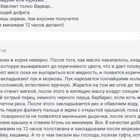
афран или куркума....

бавляет толко Варвар...

вощей дофига.

шь зирвак, тем вкуснее получится

7:49
зан в корне неверно. После того, как масло накалилось, клад
 которую выжаривают до коричневого цвета, что и дает плову 
т мясо пока не выпариться вся жидкость, и появится коричн
закладывают лук и морковь. Лук нарезается тончайшими коль
соломкой, естествено вручную. Жарится на том же огне до тех 
 станет мягкой, после этого в кипящую массу кладут специи: 
 острый перец, немного черного перца, барбарис, если есть ж
учетом риса. После этого закладывается рис и обавляем воду, 
ь первую фалангу пальца и ждем с открытой крышкой, пока в
 поверхности не появлятся маленькие дырочки, после этого д
аем крышку и ставим огонь на минимум. Все. В качестве доба
ачиваем на 12 часов полстакана и закладываем после моркови 
ву, кишмиш. А то о чем писали вы господа, полная туфта, хотя