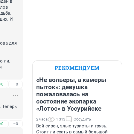
ден в 
лов 
дьба. 
их. И 
ова для 
 ли, 
РЕКОМЕНДУЕМ
 
«Не вольеры, а камеры
+0
–0
пыток»: девушка
пожаловалась на
состояние экопарка
 Теперь 
«Лотос» в Уссурийске
2 часа
1 313
Обсудить
+0
–0
Вой сирен, злые туристы и грязь.
Стоит ли ехать в самый большой