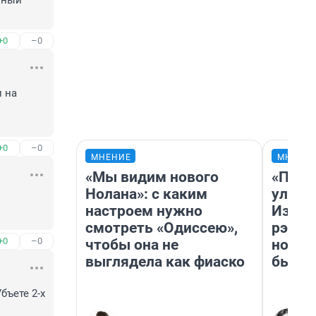
ный 
+0
–0
 на 
 
+0
–0
МНЕНИЕ
МНЕНИ
«Мы видим нового
«Поче
Нолана»: с каким
улыба
настроем нужно
Извес
смотреть «Одиссею»,
рэпер
+0
–0
чтобы она не
новос
выглядела как фиаско
было
ъете 2-х 