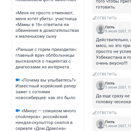
того чтобы приг
готовить.
«Меня не просто отменяют,
меня хотят убить»: участница
ОТВЕТИТЬ
«Мамы в 16» ответила на
Гость
обвинения в домогательствах
6 июля 2007, 1
к маленькому сыну
Действительно, 
мясо, но это пр
«Раньше с горем приходили»:
простго не успе
главный врач облбольницы
Узбекистана в п
высказался о пациентах с
очень вкусно!!!
диагнозами из интернета
ОТВЕТИТЬ
«Почему вы улыбаетесь?»
Гость
Известный корейский рэпер
5 июня 2007, 1
зажег с сотнями
Да еще сразу не
новосибирцев: как это было
головку чеснока
«Минус — слишком много
ОТВЕТИТЬ
спойлеров»: российский
ниндзя-скульптор снялся в
Гость
5 июня 2007, 1
сериале «Дом Дракона».