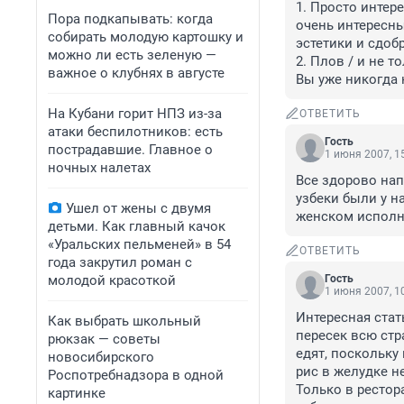
1. Просто интере
Пора подкапывать: когда
очень интересны
собирать молодую картошку и
эстетики и сдоб
можно ли есть зеленую —
2. Плов / и не т
важное о клубнях в августе
Вы уже никогда 
На Кубани горит НПЗ из-за
ОТВЕТИТЬ
атаки беспилотников: есть
Гость
пострадавшие. Главное о
1 июня 2007, 1
ночных налетах
Все здорово напи
узбеки были у н
Ушел от жены с двумя
женском исполне
детьми. Как главный качок
«Уральских пельменей» в 54
ОТВЕТИТЬ
года закрутил роман с
молодой красоткой
Гость
1 июня 2007, 1
Интересная стать
Как выбрать школьный
пересек всю стра
рюкзак — советы
едят, поскольку
новосибирского
рис в желудке н
Роспотребнадзора в одной
Только в рестор
картинке