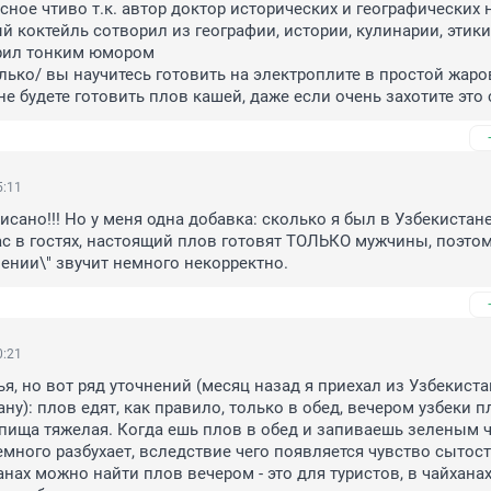
сное чтиво т.к. автор доктор исторических и географических н
й коктейль сотворил из географии, истории, кулинарии, этики 
рил тонким юмором

олько/ вы научитесь готовить на электроплите в простой жаров
не будете готовить плов кашей, даже если очень захотите это 
5:11
сано!!! Но у меня одна добавка: сколько я был в Узбекистане,
ас в гостях, настоящий плов готовят ТОЛЬКО мужчины, поэтому
нии\" звучит немного некорректно.
0:21
я, но вот ряд уточнений (месяц назад я приехал из Узбекистан
ну): плов едят, как правило, только в обед, вечером узбеки пл
 пища тяжелая. Когда ешь плов в обед и запиваешь зеленым ча
емного разбухает, вследствие чего появляется чувство сытости
анах можно найти плов вечером - это для туристов, в чайханах