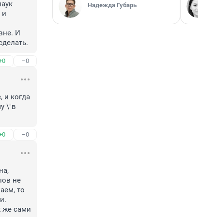
аук 
Надежда Губарь
и 
не. И 
сделать.
+0
–0
 и когда 
 \"в 
+0
–0
а, 
ов не 
ем, то 
. 
 же сами 