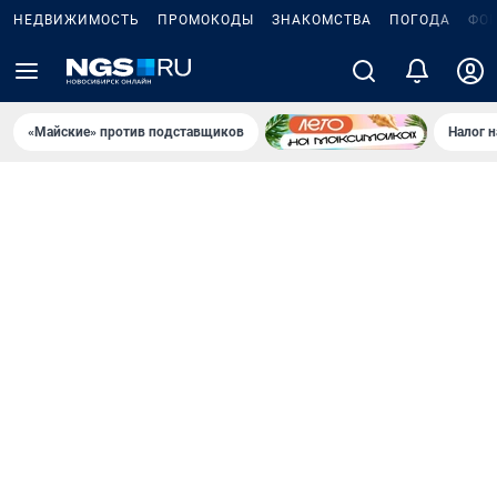
НЕДВИЖИМОСТЬ
ПРОМОКОДЫ
ЗНАКОМСТВА
ПОГОДА
ФО
«Майские» против подставщиков
Налог 