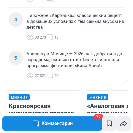
Пирожное «Картошка»: классический рецепт
4
в домашних условиях с тем самым вкусом из
детства
30 273
13
Авиашоу в Мочище — 2026: как добраться до
5
аэродрома, сколько стоят билеты и полная
программа фестиваля «Вива Авиа!»
27 321
50
МНЕНИЕ
МНЕНИЕ
Красноярская
«Аналоговая ж
журналистка провела
вот что нам ну
77
отпуск в Новосибирске
Почему новые
Комментарии
и объяснила, почему в
блокбастеры