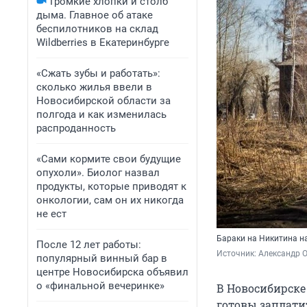
Громкие хлопки и столб
дыма. Главное об атаке
беспилотников на склад
Wildberries в Екатеринбурге
«Сжать зубы и работать»:
сколько жилья ввели в
Новосибирской области за
полгода и как изменилась
распроданность
«Сами кормите свои будущие
опухоли». Биолог назвал
продукты, которые приводят к
онкологии, сам он их никогда
не ест
Бараки на Никитина н
После 12 лет работы:
Источник: 
Александр 
популярный винный бар в
центре Новосибирска объявил
о «финальной вечеринке»
В Новосибирске
готовы заплатит