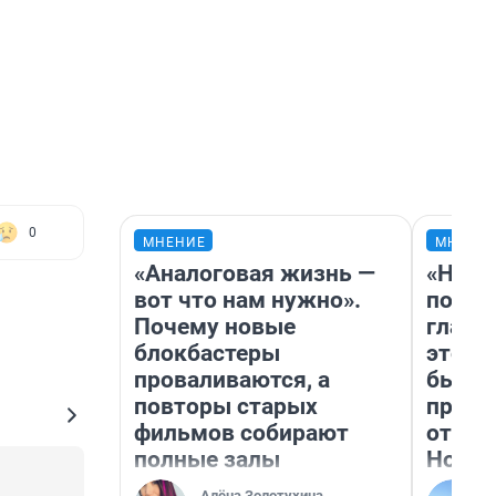
0
МНЕНИЕ
МНЕНИ
«Аналоговая жизнь —
«Нико
вот что нам нужно».
побед
Почему новые
главн
блокбастеры
этого
проваливаются, а
бьет 
повторы старых
прока
фильмов собирают
отзыв
полные залы
Нолан
Алёна Золотухина