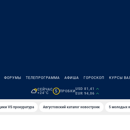
ФОРУМЫ
ТЕЛЕПРОГРАММА
АФИША
ГОРОСКОП
КУРСЫ ВА
USD 81,41
СЕЙЧАС
5
ПРОБКИ
+24°C
EUR 94,06
ики VS прокуратура
Августовский каталог новостроек
5 молодых н