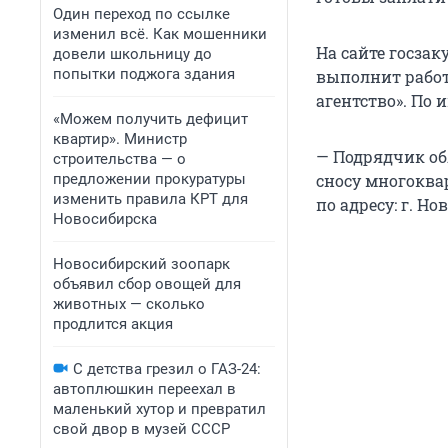
Один переход по ссылке
изменил всё. Как мошенники
На сайте госза
довели школьницу до
попытки поджога здания
выполнит работ
агентство». По 
«Можем получить дефицит
квартир». Министр
— Подрядчик об
строительства — о
предложении прокуратуры
сносу многоква
изменить правила КРТ для
по адресу: г. Н
Новосибирска
Новосибирский зоопарк
объявил сбор овощей для
животных — сколько
продлится акция
С детства грезил о ГАЗ-24:
автоплюшкин переехал в
маленький хутор и превратил
свой двор в музей СССР