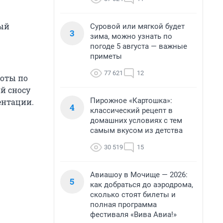
рый
Суровой или мягкой будет
3
зима, можно узнать по
погоде 5 августа — важные
приметы
77 621
12
боты по
й сносу
Пирожное «Картошка»:
ментации.
4
классический рецепт в
домашних условиях с тем
самым вкусом из детства
30 519
15
Авиашоу в Мочище — 2026:
5
как добраться до аэродрома,
сколько стоят билеты и
полная программа
фестиваля «Вива Авиа!»