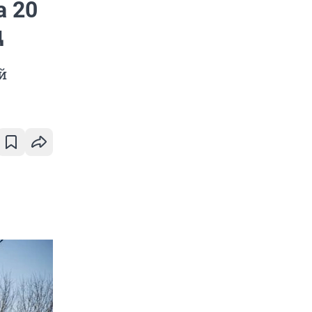
а 20
д
й