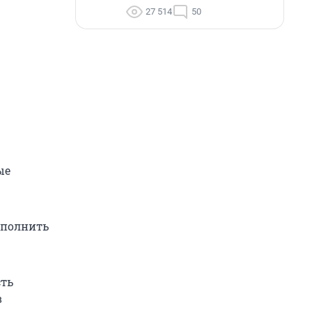
27 514
50
ые
ыполнить
сть
в