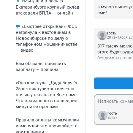
«Мы ушли в лес». В
а мусор вывезут
Екатеринбурге крупный склад
сми!
атаковали БПЛА — онлайн
«Быстрее открывай»: ФСБ
нагрянула к вахтовикам в
Гость
28 сентября 20
Новосибирске по делу о
телефонном мошенничестве
817 тысяч могло
— видео
этого будут руш
бездомных нача
Вам обязаны повысить
зарплату — причина
«Она крикнула: „Дядя Боря!“»
25-летняя туристка исчезла
ночью у океана во Вьетнаме.
Что произошло в последние
минуты ее пропажи
Гость
Войти
Правила оплаты коммуналки
изменятся: что произойдет с
квитанциями