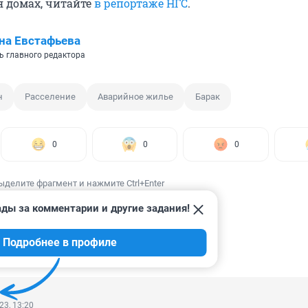
 домах, читайте
в репортаже НГС
.
на Евстафьева
ь главного редактора
н
Расселение
Аварийное жилье
Барак
0
0
0
ыделите фрагмент и нажмите Ctrl+Enter
ады за комментарии и другие задания!
Подробнее в профиле
ИИ
12
23, 13:20