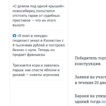
«С домом под одной крышей»:
новосибирец попытался
отстоять гараж от судебных
приставов — что из этого
вышло
«Я ехал в никуда»:
геодезист уехал в Казахстан с
4 тысячами рублей и построил
бизнес с нуля. Теперь он
продает франшизы
Победитель тор
конструкции.
Трескается кора и завелась
парша: как спасти яблони и
урожай — советы агронома
Заявки на учас
в течение 20 д
Бараки на улице
зданий тогда
о