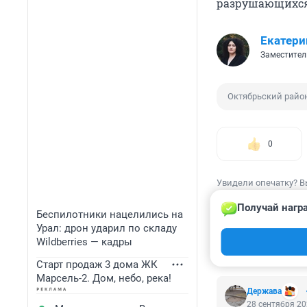
разрушающихся
Екатери
Заместител
Октябрьский райо
0
Увидели опечатку? В
Получай нагр
Беспилотники нацелились на
Урал: дрон ударил по складу
Wildberries — кадры
КОММЕНТАР
Старт продаж 3 дома ЖК
Марсель-2. Дом, небо, река!
Держава
28 сентября 20