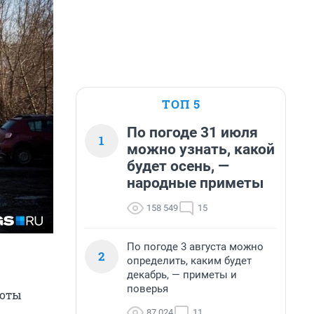
ТОП 5
По погоде 31 июля
1
можно узнать, какой
будет осень, —
народные приметы
158 549
15
По погоде 3 августа можно
2
определить, каким будет
декабрь, — приметы и
поверья
боты
87 024
11