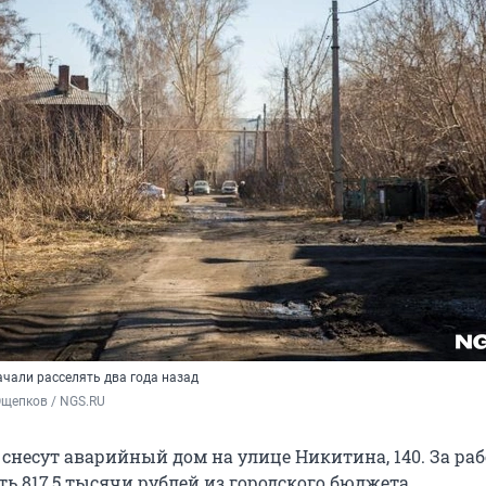
ачали расселять два года назад
Ощепков / NGS.RU
 снесут аварийный дом на улице Никитина, 140. За ра
ь 817,5 тысячи рублей из городского бюджета.