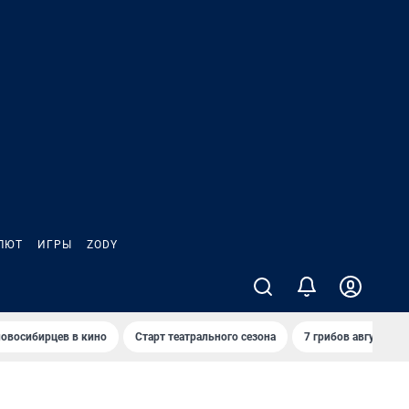
ЛЮТ
ИГРЫ
ZODY
овосибирцев в кино
Старт театрального сезона
7 грибов августа