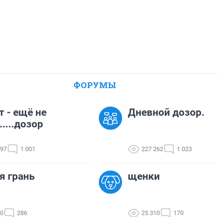
ФОРУМЫ
т - ещё не
Дневной дозор.
.....дозор
297
1 001
227 262
1 023
я грань
щенки
90
286
25 310
170