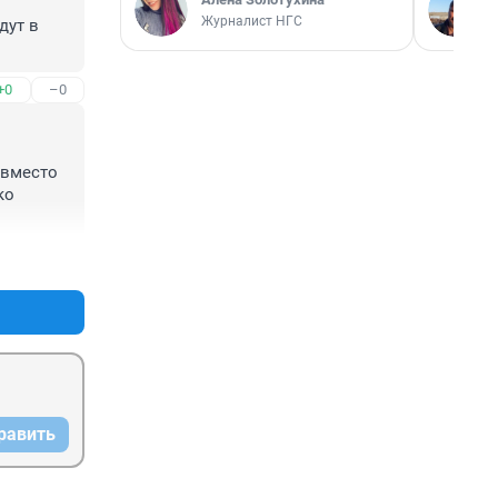
Журналист НГС
ут в 
+0
–0
вместо 
о 
+1
–0
равить