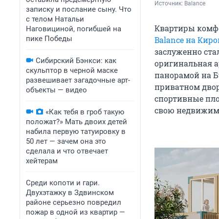
Источник: 
Balance
записку и послание сыну. Что
с телом Натальи
Квартиры комфо
Наговициной, погибшей на
пике Победы
Balance на Киро
заслуженно ста
Сибирский Бэнкси: как
оригинальная а
скульптор в черной маске
панорамой на Б
развешивает загадочные арт-
приватном двор
объекты — видео
спортивные пло
свою недвижимо
«Как тебя в гроб такую
положат?» Мать двоих детей
набила первую татуировку в
50 лет — зачем она это
сделала и что отвечает
хейтерам
Среди копоти и гари.
Двухэтажку в Здвинском
районе серьезно повредил
пожар в одной из квартир —