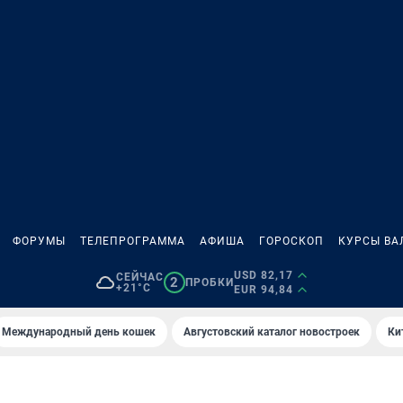
ФОРУМЫ
ТЕЛЕПРОГРАММА
АФИША
ГОРОСКОП
КУРСЫ ВА
USD 82,17
СЕЙЧАС
2
ПРОБКИ
+21°C
EUR 94,84
Международный день кошек
Августовский каталог новостроек
Ки