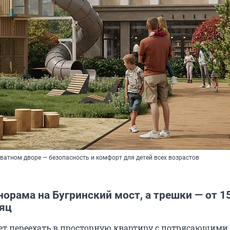
ватном дворе — безопасность и комфорт для детей всех возрастов
норама на Бугринский мост, а трешки — от 1
сяц
очет переехать в просторную квартиру с потрясающим