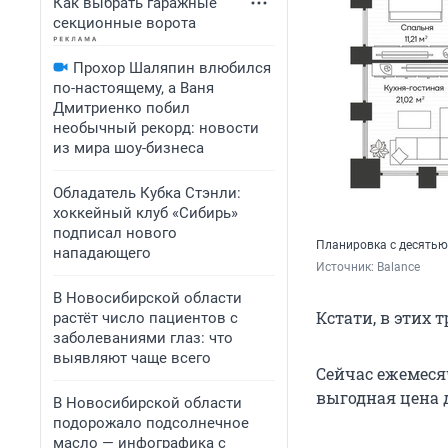
Как выбрать гаражные
секционные ворота
Прохор Шаляпин влюбился
по-настоящему, а Ваня
Дмитриенко побил
необычный рекорд: новости
из мира шоу-бизнеса
Обладатель Кубка Стэнли:
хоккейный клуб «Сибирь»
подписал нового
Планировка с десятью 
нападающего
Источник: 
Balance
В Новосибирской области
Кстати, в этих 
растёт число пациентов с
заболеваниями глаз: что
выявляют чаще всего
Сейчас ежемесяч
выгодная цена 
В Новосибирской области
подорожало подсолнечное
масло — инфографика с