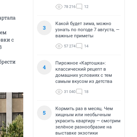
78 216
12
артала
Какой будет зима, можно
3
узнать по погоде 7 августа, —
нем
важные приметы
овки с
57 274
14
В
брести
Пирожное «Картошка»:
4
классический рецепт в
домашних условиях с тем
самым вкусом из детства
31 040
18
Кормить раз в месяц. Чем
5
хищным или необычным
украсить квартиру — смотрим
зелёное разнообразие на
выставке экзотики