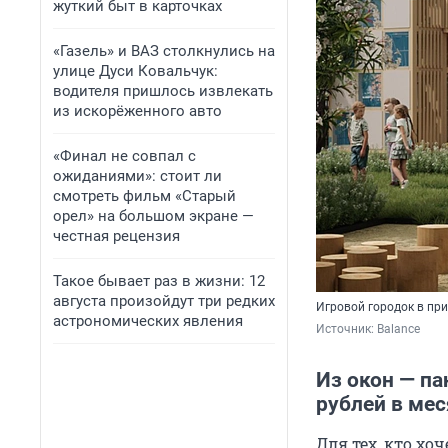
жуткий быт в карточках
«Газель» и ВАЗ столкнулись на
улице Дуси Ковальчук:
водителя пришлось извлекать
из искорёженного авто
«Финал не совпал с
ожиданиями»: стоит ли
смотреть фильм «Старый
орел» на большом экране —
честная рецензия
Такое бывает раз в жизни: 12
августа произойдут три редких
Игровой городок в при
астрономических явления
Источник: 
Balance
Из окон — па
рублей в ме
Для тех, кто х