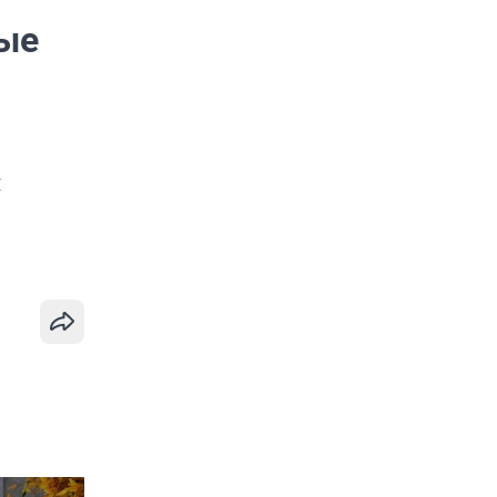
ные
я