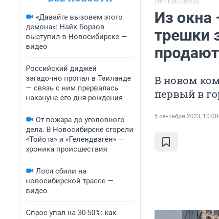
Erid: Kra23moZu
Из окна
«Давайте вызовем этого
демона»: Найк Борзов
трешки з
выступил в Новосибирске —
видео
продают
Российский диджей
В новом ком
загадочно пропал в Таиланде
— связь с ним прервалась
первый в го
накануне его дня рождения
5 сентября 2023, 10:00
От пожара до уголовного
дела. В Новосибирске сгорели
«Тойота» и «Гелендваген» —
хроника происшествия
Лося сбили на
новосибирской трассе —
видео
Спрос упал на 30-50%: как