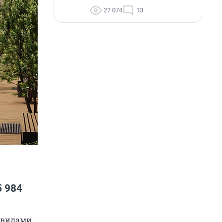
27 074
13
5 984
и видами