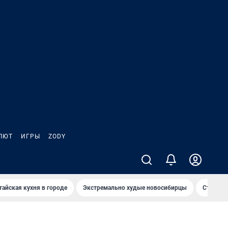
ЛЮТ
ИГРЫ
ZODY
тайская кухня в городе
Экстремально худые новосибирцы
Старт те