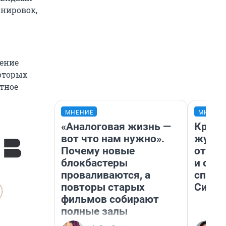
анировок,
чение
которых
тное
МНЕНИЕ
МНЕНИ
«Аналоговая жизнь —
Красн
вот что нам нужно».
журна
Почему новые
отпус
блокбастеры
и объ
проваливаются, а
споре
повторы старых
Сибир
фильмов собирают
полные залы