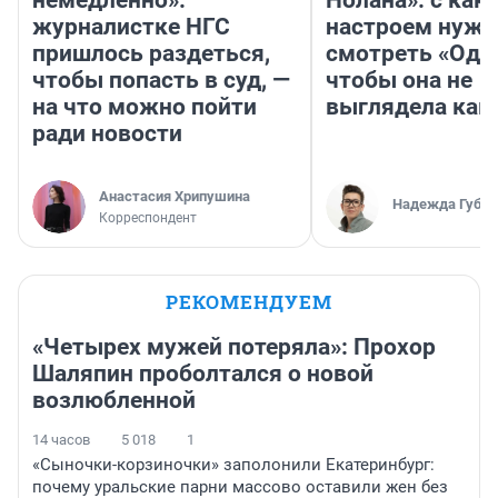
журналистке НГС
настроем нужн
пришлось раздеться,
смотреть «Оди
чтобы попасть в суд, —
чтобы она не
на что можно пойти
выглядела как
ради новости
Анастасия Хрипушина
Надежда Губар
Корреспондент
РЕКОМЕНДУЕМ
«Четырех мужей потеряла»: Прохор
Шаляпин проболтался о новой
возлюбленной
14 часов
5 018
1
«Сыночки-корзиночки» заполонили Екатеринбург:
почему уральские парни массово оставили жен без