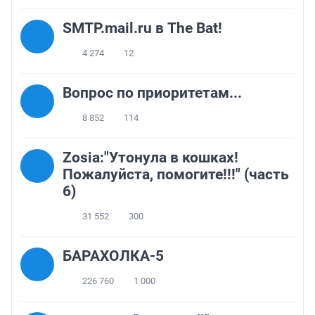
SMTP.mail.ru в The Bat!
4 274
12
Вопрос по приоритетам...
8 852
114
Zosia:"Утонула в кошках!
Пожалуйста, помогите!!!" (часть
6)
31 552
300
БАРАХОЛКА-5
226 760
1 000