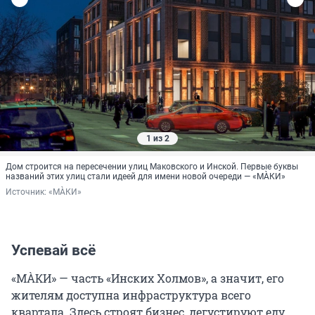
1 из 2
Дом строится на пересечении улиц Маковского и Инской. Первые буквы
названий этих улиц стали идеей для имени новой очереди — «МÀКИ»
Источник: 
«МÀКИ»
Успевай всё
«МÀКИ» — часть «Инских Холмов», а значит, его
жителям доступна инфраструктура всего
квартала. Здесь строят бизнес, дегустируют еду,