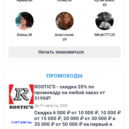
Ирина
,
46
Юлия
,
50
ХуЛиГаНкА
,
43
Елена
,
38
Анастасия
,
Mirak777
,
25
29
Начать знакомиться
ПРОМОКОДЫ
ROSTIC'S - скидка 20% по
промокоду на любой заказ от
3199₽!
До 31 августа, 2026
Скидка 6 000 ₽ от 10 000 ₽, 10 000 ₽
от 15 000 ₽, 20 000 ₽ от 30 000 ₽ и
35 000 ₽ от 50 000 ₽ на первый и