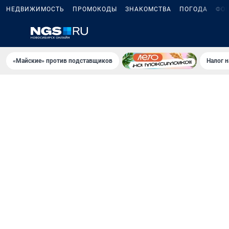
НЕДВИЖИМОСТЬ
ПРОМОКОДЫ
ЗНАКОМСТВА
ПОГОДА
ФО
«Майские» против подставщиков
Налог 