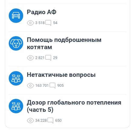
Радио АФ
3 518
54
Помощь подброшенным
котятам
2 821
29
Нетактичные вопросы
163 701
905
Дозор глобального потепления
(часть 5)
34 228
650