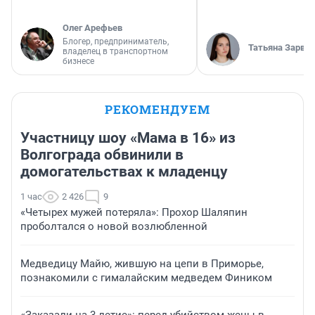
Олег Арефьев
Блогер, предприниматель,
Татьяна Зарва
владелец в транспортном
бизнесе
РЕКОМЕНДУЕМ
Участницу шоу «Мама в 16» из
Волгограда обвинили в
домогательствах к младенцу
1 час
2 426
9
«Четырех мужей потеряла»: Прохор Шаляпин
проболтался о новой возлюбленной
Медведицу Майю, жившую на цепи в Приморье,
познакомили с гималайским медведем Фиником
«Заказали на 3-летие»: перед убийством жены в