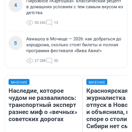
Пирожное «Картошка»: классический рецепт
4
в домашних условиях с тем самым вкусом из
детства
30 243
13
Авиашоу в Мочище — 2026: как добраться до
5
аэродрома, сколько стоят билеты и полная
программа фестиваля «Вива Авиа!»
27 288
50
МНЕНИЕ
МНЕНИЕ
Наследие, которое
Красноярская
чудом не развалилось:
журналистка п
транспортный эксперт
отпуск в Ново
разнес миф о «вечных»
и объяснила, п
советских дорогах
споре о столиц
Сибири нет см