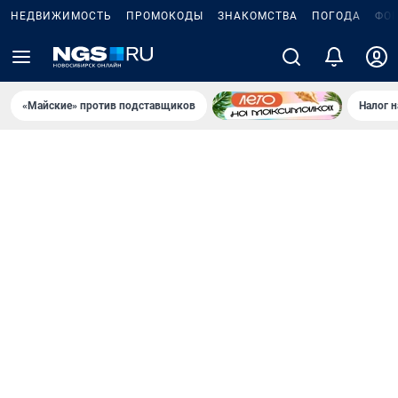
НЕДВИЖИМОСТЬ
ПРОМОКОДЫ
ЗНАКОМСТВА
ПОГОДА
ФО
«Майские» против подставщиков
Налог 