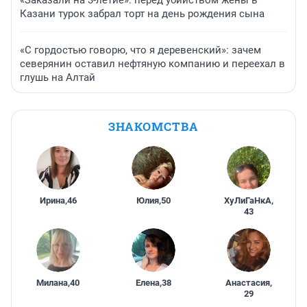
Казани турок забрал торт на день рождения сына
«С гордостью говорю, что я деревенский»: зачем
северянин оставил нефтяную компанию и переехал в
глушь на Алтай
ЗНАКОМСТВА
Ирина
,
46
Юлия
,
50
ХуЛиГаНкА
,
43
Милана
,
40
Елена
,
38
Анастасия
,
29