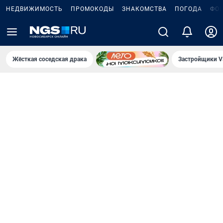
НЕДВИЖИМОСТЬ
ПРОМОКОДЫ
ЗНАКОМСТВА
ПОГОДА
ФО
Жёсткая соседская драка
Застройщики V