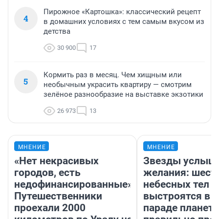
Пирожное «Картошка»: классический рецепт
4
в домашних условиях с тем самым вкусом из
детства
30 900
17
Кормить раз в месяц. Чем хищным или
5
необычным украсить квартиру — смотрим
зелёное разнообразие на выставке экзотики
26 973
13
МНЕНИЕ
МНЕНИЕ
«Нет некрасивых
Звезды услыш
городов, есть
желания: шест
недофинансированные».
небесных тел
Путешественники
выстроятся в 
проехали 2000
параде планет 