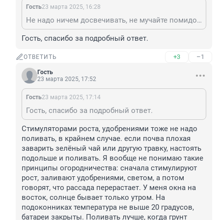
Гость
23 марта 2025, 16:28
Не надо ничем досвечивать, не мучайте помидоры, им достаточно света и сейчас. Просто держать рассаду в прохладе и она никогда не вытянется. Я всегда сажаю рассаду рано, в конце февраля или до 10 марта. Теплицы нет. Всё вырастает без подсветки и удобрений, ничего не вытягивается. Просто земля нужна хорошая, а не этот магазинный грунт. Высаживаю в грунт в мае под укрывной материал, или в начале июня. А некоторые наслушаются и жгут рассаду этими лампами всю ночь. Растениям надо отдыхать. И воздух вокруг растений надо увлажять, а не сушить их лампами.
Гость, спасибо за подробный ответ.
+3
–1
ОТВЕТИТЬ
Гость
23 марта 2025, 17:52
Гость
23 марта 2025, 17:14
Гость, спасибо за подробный ответ.
Стимуляторами роста, удобрениями тоже не надо 
поливать, в крайнем случае. если почва плохая 
заварить зелёный чай или другую травку, настоять 
подольше и поливать. Я вообще не понимаю такие 
принципы огородничества: сначала стимулируют 
рост, заливают удобрениями, светом, а потом 
говорят, что рассада перерастает. У меня окна на 
восток, солнце бывает только утром. На 
подоконниках температура не выше 20 градусов, 
батареи закрыты. Поливать лучше, когда грунт 