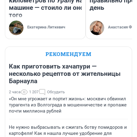
километров по Уралу на
правильно про
машине — стоило ли оно
день
того
Екатерина Литкевич
Анастасия Фил
РЕКОМЕНДУЕМ
Как приготовить хачапури —
несколько рецептов от жительницы
Барнаула
2 часа
1 207
Обсудить
«Он мне угрожает и портит жизнь»: москвич обвинил
турагента из Волгограда в мошенничестве и пропаже
почти миллиона рублей
Не нужно выбрасывать и сжигать ботву помидоров и
картофеля! Как я нашла лучшее удобрение для