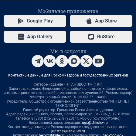
Мобильное приложение
Google Play
App Store
App Gallery
RuStore
Мы в соцсетях
Контактные данные для Роскомнадзора и государственных органов
Сетевое издание «НГС.НОВОСТИ» (18+)
Зарегистрировано Федеральной службой по надзору в сфере связи,
информационных технологий и массовых коммуникаций (Роскомнадзор)
Регистрационный номер ЭЛ № ФС 77— 84683
Учредитель: Общество с ограниченной ответственностью "ИНТЕРНЕТ
ТЕХНОЛОГИИ"
Главный редактор: Громкова Елена Александровна
Адрес редакции: 630099, Россия, Новосибирск, ул. Ленина, д. 12, 6 этаж,
телефон 8 (383) 212-52-52, 8 (923) 157-00-00 (круглосуточно)
Электронный адрес редакции:
ngs@shkulev.ru
Контактные данные для Роскомнадзора и государственных органов:
juristnsk@shkulev.ru
Техподдержка:
help@shkulev.ru
или воспользуйтесь
веб-формой