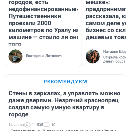
городов, есть
мешке»:
недофинансированные».
предпринимат
Путешественники
рассказала, как
проехали 2000
самом деле ус
километров по Уралу на
бизнес со скл
машине — стоило ли оно
дешевых това
того
Наталья Шорох
Екатерина Литкевич
Открыла кофейн
деньги соцразв
РЕКОМЕНДУЕМ
Стены в зеркалах, а управлять можно
даже дверями. Незрячий красноярец
создал самую умную квартиру в
городе
14 часов
11 535
10