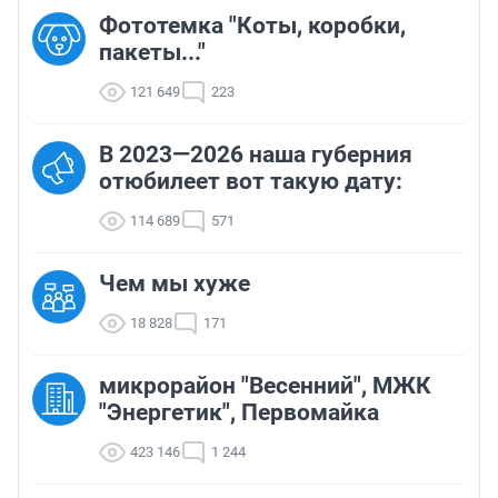
Фототемка "Коты, коробки,
пакеты..."
121 649
223
В 2023—2026 наша губерния
отюбилеет вот такую дату:
114 689
571
Чем мы хуже
18 828
171
микрорайон "Весенний", МЖК
"Энергетик", Первомайка
423 146
1 244