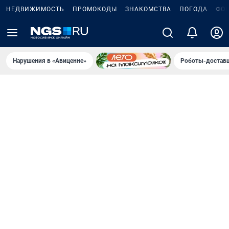
НЕДВИЖИМОСТЬ
ПРОМОКОДЫ
ЗНАКОМСТВА
ПОГОДА
ФО
Нарушения в «Авиценне»
Роботы-доставщ