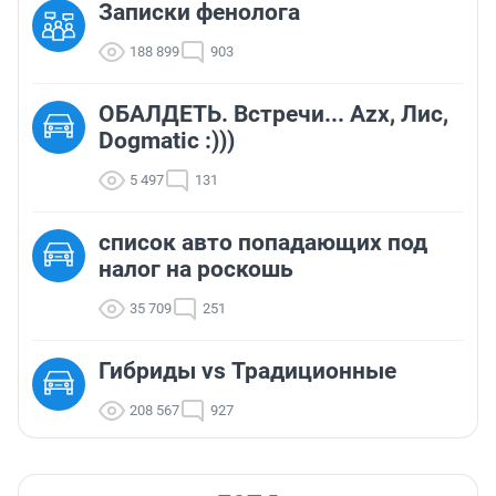
Записки фенолога
188 899
903
ОБАЛДЕТЬ. Встречи... Azx, Лис,
Dogmatic :)))
5 497
131
список авто попадающих под
налог на роскошь
35 709
251
Гибриды vs Традиционные
208 567
927