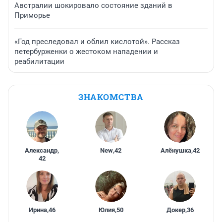
Австралии шокировало состояние зданий в
Приморье
«Год преследовал и облил кислотой». Рассказ
петербурженки о жестоком нападении и
реабилитации
ЗНАКОМСТВА
Александр
,
New
,
42
Алёнушка
,
42
42
Ирина
,
46
Юлия
,
50
Докер
,
36