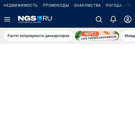
НЕДВИЖИМОСТЬ
ПРОМОКОДЫ
ЗНАКОМСТВА
ПОГОДА
ФО
Растет популярность дискаунтеров
Межд