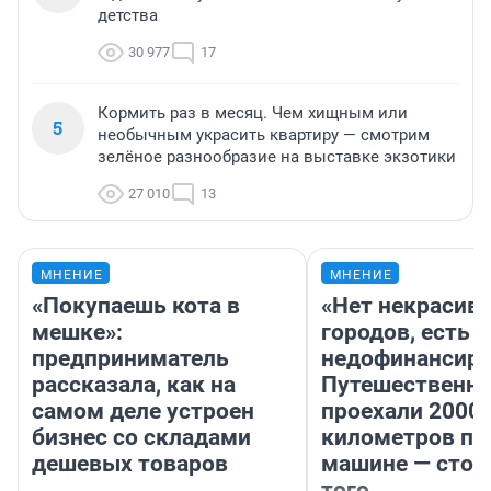
детства
30 977
17
Кормить раз в месяц. Чем хищным или
5
необычным украсить квартиру — смотрим
зелёное разнообразие на выставке экзотики
27 010
13
МНЕНИЕ
МНЕНИЕ
«Покупаешь кота в
«Нет некрасив
мешке»:
городов, есть
предприниматель
недофинансиро
рассказала, как на
Путешественн
самом деле устроен
проехали 2000
бизнес со складами
километров по 
дешевых товаров
машине — стои
того