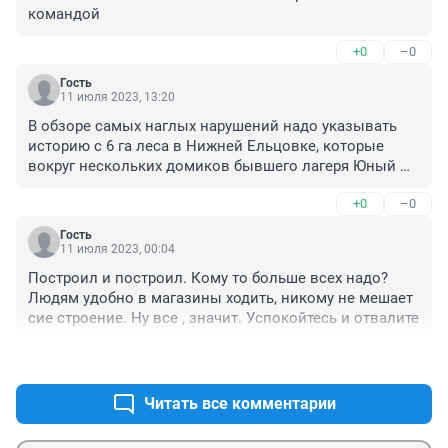
командой
+0
–0
Гость
11 июля 2023, 13:20
В обзоре самых наглых нарушений надо указывать 
историю с 6 га леса в Нижней Ельцовке, которые 
вокруг нескольких домиков бывшего лагеря Юный 
Медик. Вот там можно увидеть обширную 
+0
–0
энциклопедию различных схем, проворачиваемых 
мэрией и прокураторой. Уже сколько прокуроров 
Гость
сменилось, но повязка на глаза передается вместе с 
11 июля 2023, 00:04
креслом.
Построил и построил. Кому то больше всех надо? 
Людям удобно в магазины ходить, никому не мешает 
сие строение. Ну все , значит. Успокойтесь и отвалите
+0
–0
Читать все комментарии