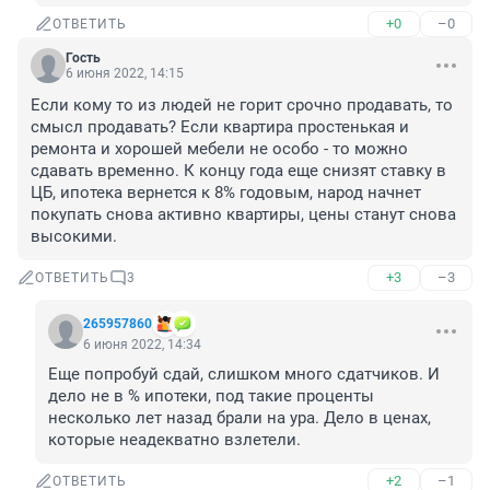
+0
–0
ОТВЕТИТЬ
Гость
6 июня 2022, 14:15
Если кому то из людей не горит срочно продавать, то 
смысл продавать? Если квартира простенькая и 
ремонта и хорошей мебели не особо - то можно 
сдавать временно. К концу года еще снизят ставку в 
ЦБ, ипотека вернется к 8% годовым, народ начнет 
покупать снова активно квартиры, цены станут снова 
высокими.
+3
–3
ОТВЕТИТЬ
3
265957860
6 июня 2022, 14:34
Еще попробуй сдай, слишком много сдатчиков. И 
дело не в % ипотеки, под такие проценты 
несколько лет назад брали на ура. Дело в ценах, 
которые неадекватно взлетели.
+2
–1
ОТВЕТИТЬ