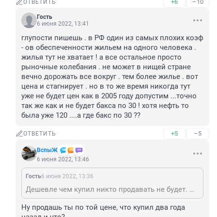
+6
–10
ОТВЕТИТЬ
Гость
6 июня 2022, 13:41
глупости пишешь . в РФ один из самых плохих коэф 
- ов обеспеченности жильем на одного человека . 
жилья тут не хватает ! а все остальное просто 
рыночные колебания . не может в нищей стране 
вечно дорожать все вокруг . тем более жилье . вот 
цена и стагнирует . но в то же время никогда тут 
уже не будет цен как в 2005 году допустим ...точно 
так же как и не будет бакса по 30 ! хотя нефть то 
была уже 120 ....а где бакс по 30 ??
+5
–5
ОТВЕТИТЬ
ВспыЖ
6 июня 2022, 13:46
Гость
6 июня 2022, 13:36
Дешевле чем купил никто продавать не будет. Можете злорадствовать сколь угодно долго.
Ну продашь ты по той цене, что купил два года 