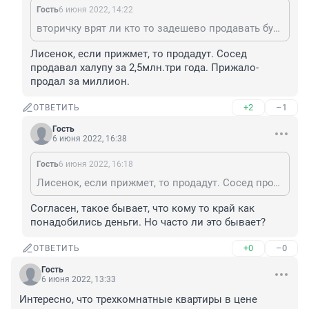
Гость
6 июня 2022, 14:22
вторичку врят ли кто то задешево продавать будет. А первичка перегрета ого - го как, там можно в принципе падать, но будут ли падать?
Лисенок, если прижмет, то продадут. Сосед 
продавал халупу за 2,5млн.три года. Прижало-
продал за миллион.
+2
–1
ОТВЕТИТЬ
Гость
6 июня 2022, 16:38
Гость
6 июня 2022, 16:18
Лисенок, если прижмет, то продадут. Сосед продавал халупу за 2,5млн.три года. Прижало-продал за миллион.
Согласен, такое бывает, что кому то край как 
понадобились деньги. Но часто ли это бывает?
+0
–0
ОТВЕТИТЬ
Гость
6 июня 2022, 13:33
Интересно, что трехкомнатные квартиры в цене 