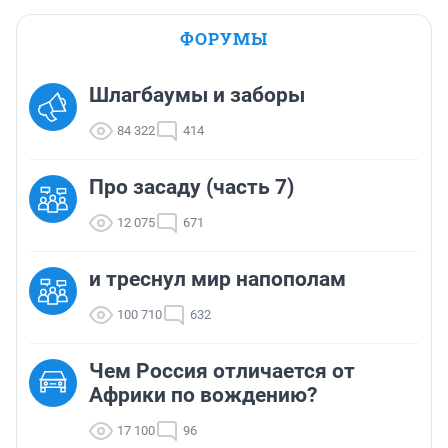
ФОРУМЫ
Шлагбаумы и заборы
84 322
414
Про засаду (часть 7)
12 075
671
и треснул мир напополам
100 710
632
Чем Россия отличается от
Африки по вождению?
17 100
96