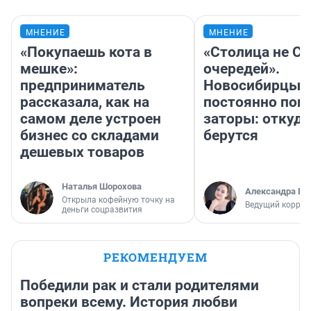
МНЕНИЕ
МНЕНИЕ
«Покупаешь кота в
«Столица не Си
мешке»:
очередей».
предприниматель
Новосибирцы
рассказала, как на
постоянно поп
самом деле устроен
заторы: откуда
бизнес со складами
берутся
дешевых товаров
Наталья Шорохова
Александра Бр
Открыла кофейную точку на
Ведущий коррес
деньги соцразвития
РЕКОМЕНДУЕМ
Победили рак и стали родителями
вопреки всему. История любви