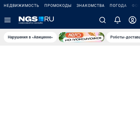
НЕДВИЖИМОСТЬ
ПРОМОКОДЫ
ЗНАКОМСТВА
ПОГОДА
ФО
Нарушения в «Авиценне»
Роботы-доставщ