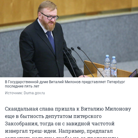
В Государственной думе Виталий Милонов представляет Петербург
последние пять лет
Источник: 
Duma.gov.ru
Скандальная слава пришла к Виталию Милонову
еще в бытность депутатом питерского
Заксобрания, тогда он с завидной частотой
извергал треш-идеи. Например, предлагал