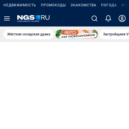
НЕДВИЖИМОСТЬ
ПРОМОКОДЫ
ЗНАКОМСТВА
ПОГОДА
ФО
Жёсткая соседская драка
Застройщики V