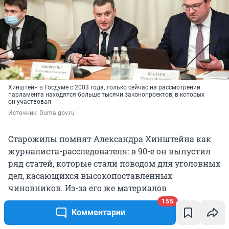
Хинштейн в Госдуме с 2003 года, только сейчас на рассмотрении
парламента находятся больше тысячи законопроектов, в которых
он участвовал
Источник: 
Duma.gov.ru
Старожилы помнят Александра Хинштейна как
журналиста-расследователя: в 90-е он выпустил
ряд статей, которые стали поводом для уголовных
дел, касающихся высокопоставленных
чиновников. Из-за его же материалов
проводились обыски у Березовского и
155
Абрамовича. Ближе к нулевым интересы
Комментарии
Хинштейна стали смещаться в сторону политики,