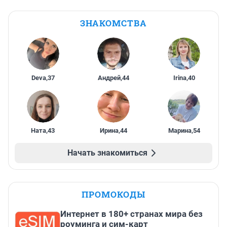
ЗНАКОМСТВА
Deva
,
37
Андрей
,
44
Irina
,
40
Ната
,
43
Ирина
,
44
Марина
,
54
Начать знакомиться
ПРОМОКОДЫ
Интернет в 180+ странах мира без
роуминга и сим-карт