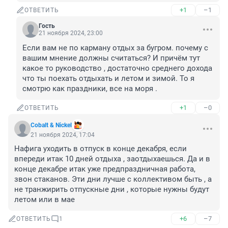
+1
–1
ОТВЕТИТЬ
Гость
21 ноября 2024, 23:00
Если вам не по карману отдых за бугром. почему с 
вашим мнение должны считаться? И причём тут 
какое то руководство , достаточно среднего дохода 
что ты поехать отдыхать и летом и зимой. То я 
смотрю как праздники, все на моря .
+1
–0
ОТВЕТИТЬ
Cobalt & Nickel
21 ноября 2024, 17:04
Нафига уходить в отпуск в конце декабря, если 
впереди итак 10 дней отдыха , заотдыхаешься. Да и в 
конце декабре итак уже предпраздничная работа, 
звон стаканов. Эти дни лучше с коллективом быть , а 
не транжирить отпускные дни , которые нужны будут 
летом или в мае
+6
–7
ОТВЕТИТЬ
1