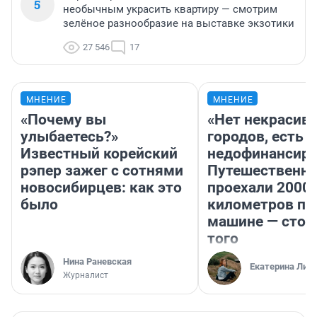
5
необычным украсить квартиру — смотрим
зелёное разнообразие на выставке экзотики
27 546
17
МНЕНИЕ
МНЕНИЕ
«Почему вы
«Нет некрасив
улыбаетесь?»
городов, есть
Известный корейский
недофинансиро
рэпер зажег с сотнями
Путешественн
новосибирцев: как это
проехали 2000
было
километров по 
машине — стои
того
Нина Раневская
Екатерина Лит
Журналист