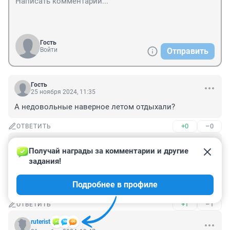
Гость
Войти
Отправить
Гость
25 ноября 2024, 11:35
А недовольные наверное летом отдыхали?
+0
–0
ОТВЕТИТЬ
Гость
21 ноября 2024, 22:07
Получай награды за комментарии и другие 
задания!
Куча людей недовольны, когда кто-то уходит в 
отпуск. Но сильно обижаются, если это делают они, а 
Подробнее в профиле
кто-то недоволен. Классическое "а меня за шо".
+1
–1
ОТВЕТИТЬ
ruterist