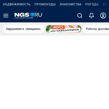
НЕДВИЖИМОСТЬ
ПРОМОКОДЫ
ЗНАКОМСТВА
ПОГОДА
ФО
Нарушения в «Авиценне»
Роботы-доставщ