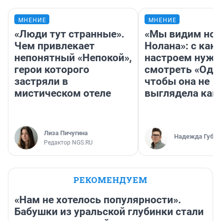
МНЕНИЕ
МНЕНИЕ
«Люди тут странные».
«Мы видим нов
Чем привлекает
Нолана»: с как
непонятный «Непокой»,
настроем нужн
герои которого
смотреть «Оди
застряли в
чтобы она не
мистическом отеле
выглядела как
Лиза Пичугина
Надежда Губар
Редактор NGS.RU
РЕКОМЕНДУЕМ
«Нам не хотелось популярности».
Бабушки из уральской глубинки стали