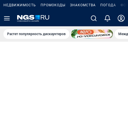
НЕДВИЖИМОСТЬ
ПРОМОКОДЫ
ЗНАКОМСТВА
ПОГОДА
ФО
Растет популярность дискаунтеров
Межд