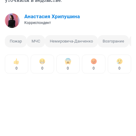
Анастасия Хрипушина
Корреспондент
Пожар
МЧС
Немировича-Данченко
Возгорание
П
0
0
0
0
0