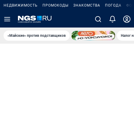
НЕДВИЖИМОСТЬ
ПРОМОКОДЫ
ЗНАКОМСТВА
ПОГОДА
ФО
«Майские» против подставщиков
Налог 