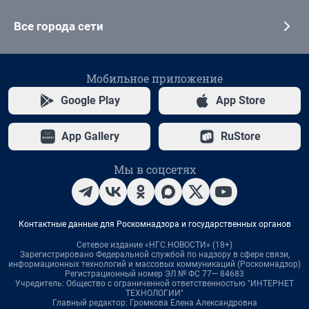
Все города сети
Мобильное приложение
Google Play
App Store
App Gallery
RuStore
Мы в соцсетях
Контактные данные для Роскомнадзора и государственных органов
Сетевое издание «НГС.НОВОСТИ» (18+)
Зарегистрировано Федеральной службой по надзору в сфере связи,
информационных технологий и массовых коммуникаций (Роскомнадзор)
Регистрационный номер ЭЛ № ФС 77— 84683
Учредитель: Общество с ограниченной ответственностью "ИНТЕРНЕТ
ТЕХНОЛОГИИ"
Главный редактор: Громкова Елена Александровна