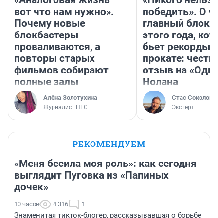
«Аналоговая жизнь —
«Никого нельз
вот что нам нужно».
победить». О ч
Почему новые
главный блокб
блокбастеры
этого года, ко
проваливаются, а
бьет рекорды 
повторы старых
прокате: честн
фильмов собирают
отзыв на «Оди
полные залы
Нолана
Алёна Золотухина
Стас Соколов
Журналист НГС
Эксперт
РЕКОМЕНДУЕМ
«Меня бесила моя роль»: как сегодня
выглядит Пуговка из «Папиных
дочек»
10 часов
4 316
1
Знаменитая тикток-блогер, рассказывавшая о борьбе