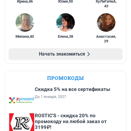
Ирина
,
46
Юлия
,
50
ХуЛиГаНкА
,
43
Милана
,
40
Елена
,
38
Анастасия
,
29
Начать знакомиться
ПРОМОКОДЫ
Скидка 5% на все сертификаты
До 1 января, 2027
ROSTIC'S - скидка 20% по
промокоду на любой заказ от
3199₽!