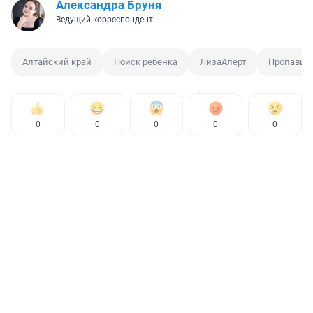
Александра Бруня
Ведущий корреспондент
Алтайский край
Поиск ребенка
ЛизаАлерт
Пропавши
0
0
0
0
0