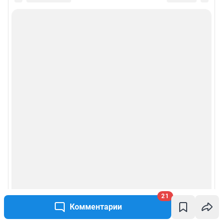
Подписаться на новости
Сообщить новость
Рубрики
Реклама на сайте
Прайс-лист
О компании
Наши награды
Наши вакансии
21
Комментарии
Техподдержка