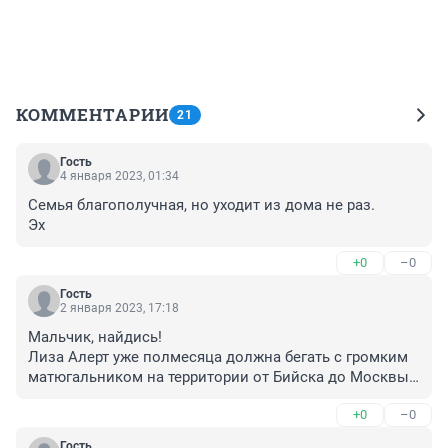
КОММЕНТАРИИ
21
Гость
4 января 2023, 01:34
Семья благополучная, но уходит из дома не раз.

Эх
+0
–0
Гость
2 января 2023, 17:18
Мальчик, найдись!

Лиза Алерт уже полмесяца должна бегать с громким 
матюгальником на территории от Бийска до Москвы 
и орать эту фразу до посинения. Тем более что семья 
+0
–0
у мальчика благополучная.
Гость