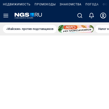
НЕДВИЖИМОСТЬ
ПРОМОКОДЫ
ЗНАКОМСТВА
ПОГОДА
ФО
«Майские» против подставщиков
Налог 