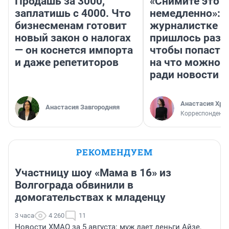
Продашь за 3000,
«Снимите это
заплатишь с 4000. Что
немедленно»:
бизнесменам готовит
журналистке Н
новый закон о налогах
пришлось разд
— он коснется импорта
чтобы попасть 
и даже репетиторов
на что можно 
ради новости
Анастасия Хри
Анастасия Завгородняя
Корреспондент
РЕКОМЕНДУЕМ
Участницу шоу «Мама в 16» из
Волгограда обвинили в
домогательствах к младенцу
3 часа
4 260
11
Новости ХМАО за 5 августа: муж дает деньги Айзе,