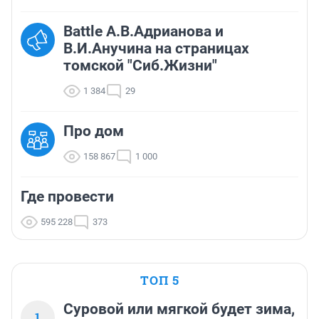
Battle А.В.Адрианова и
В.И.Анучина на страницах
томской "Сиб.Жизни"
1 384
29
Про дом
158 867
1 000
Где провести
595 228
373
ТОП 5
Суровой или мягкой будет зима,
1