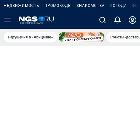
НЕДВИЖИМОСТЬ
ПРОМОКОДЫ
ЗНАКОМСТВА
ПОГОДА
ФО
Нарушения в «Авиценне»
Роботы-доставщ