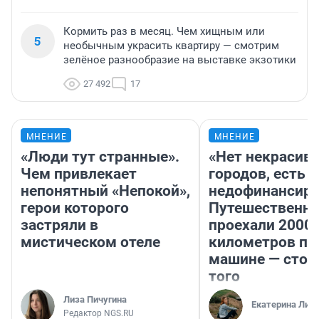
Кормить раз в месяц. Чем хищным или
5
необычным украсить квартиру — смотрим
зелёное разнообразие на выставке экзотики
27 492
17
МНЕНИЕ
МНЕНИЕ
«Люди тут странные».
«Нет некрасив
Чем привлекает
городов, есть
непонятный «Непокой»,
недофинансиро
герои которого
Путешественн
застряли в
проехали 2000
мистическом отеле
километров по 
машине — стои
того
Лиза Пичугина
Екатерина Лит
Редактор NGS.RU