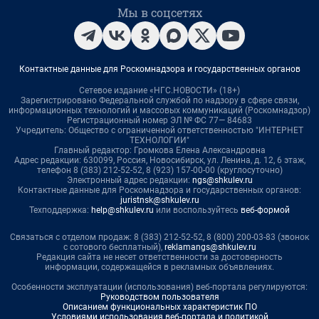
Мы в соцсетях
Контактные данные для Роскомнадзора и государственных органов
Сетевое издание «НГС.НОВОСТИ» (18+)
Зарегистрировано Федеральной службой по надзору в сфере связи,
информационных технологий и массовых коммуникаций (Роскомнадзор)
Регистрационный номер ЭЛ № ФС 77— 84683
Учредитель: Общество с ограниченной ответственностью "ИНТЕРНЕТ
ТЕХНОЛОГИИ"
Главный редактор: Громкова Елена Александровна
Адрес редакции: 630099, Россия, Новосибирск, ул. Ленина, д. 12, 6 этаж,
телефон 8 (383) 212-52-52, 8 (923) 157-00-00 (круглосуточно)
Электронный адрес редакции:
ngs@shkulev.ru
Контактные данные для Роскомнадзора и государственных органов:
juristnsk@shkulev.ru
Техподдержка:
help@shkulev.ru
или воспользуйтесь
веб-формой
Связаться с отделом продаж: 8 (383) 212-52-52, 8 (800) 200-03-83 (звонок
с сотового бесплатный),
reklamangs@shkulev.ru
Редакция сайта не несет ответственности за достоверность
информации, содержащейся в рекламных объявлениях.
Особенности эксплуатации (использования) веб-портала регулируются:
Руководством пользователя
Описанием функциональных характеристик ПО
Условиями использования веб-портала и политикой