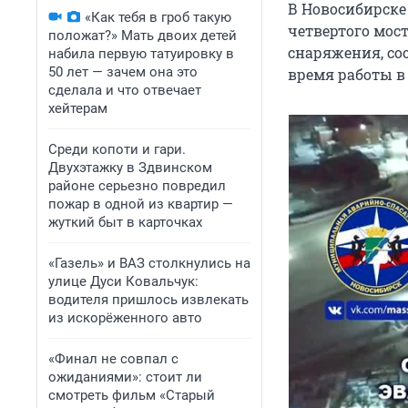
В Новосибирске 
«Как тебя в гроб такую
четвертого мос
положат?» Мать двоих детей
снаряжения, со
набила первую татуировку в
50 лет — зачем она это
время работы в
сделала и что отвечает
хейтерам
Среди копоти и гари.
Двухэтажку в Здвинском
районе серьезно повредил
пожар в одной из квартир —
жуткий быт в карточках
«Газель» и ВАЗ столкнулись на
улице Дуси Ковальчук:
водителя пришлось извлекать
из искорёженного авто
«Финал не совпал с
ожиданиями»: стоит ли
смотреть фильм «Старый