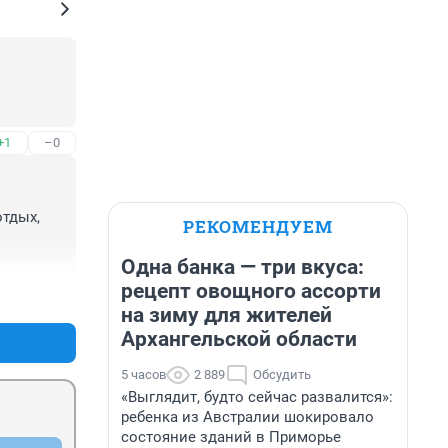
+1
–0
тдых, 
РЕКОМЕНДУЕМ
Одна банка — три вкуса:
афик, 
рецепт овощного ассорти
+2
–0
на зиму для жителей
Архангельской области
5 часов
2 889
Обсудить
«Выглядит, будто сейчас развалится»:
ребенка из Австралии шокировало
состояние зданий в Приморье