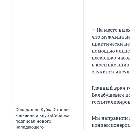
— На место вые
что мужчина на
практически не
помощью альпсн
несколько часо
в косынке вниз
случился инсуль
Главный врач г
Балабушевич по
госпитализиров
Обладатель Кубка Стэнли:
хоккейный клуб «Сибирь»
Мы направили з
подписал нового
концессионером
нападающего