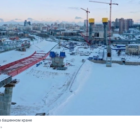
в башенном кране
С»