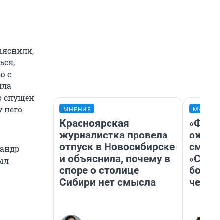
ыяснили,
ься,
ю с
яла
о спущен
у него
МНЕНИЕ
МНЕНИ
Красноярская
«Фина
журналистка провела
ожида
отпуск в Новосибирске
смотр
сандр
и объяснила, почему в
«Стар
ыл
споре о столице
больш
Сибири нет смысла
честн