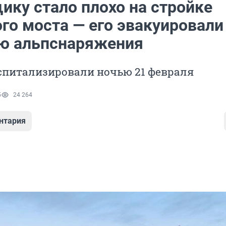
ику стало плохо на стройке
го моста — его эвакуировали
ю альпснаряжения
спитализировали ночью 21 февраля
5
24 264
нтария