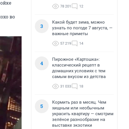
ройке
78 201
12
охо во
Какой будет зима, можно
3
узнать по погоде 7 августа, —
важные приметы
57 219
14
Пирожное «Картошка»:
4
классический рецепт в
домашних условиях с тем
самым вкусом из детства
31 033
18
Кормить раз в месяц. Чем
5
хищным или необычным
украсить квартиру — смотрим
зелёное разнообразие на
выставке экзотики