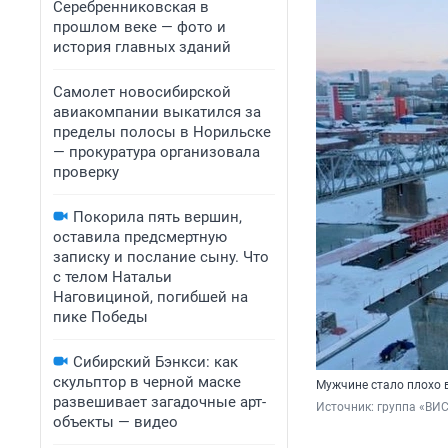
Серебренниковская в
прошлом веке — фото и
история главных зданий
Самолет новосибирской
авиакомпании выкатился за
пределы полосы в Норильске
— прокуратура организовала
проверку
Покорила пять вершин,
оставила предсмертную
записку и послание сыну. Что
с телом Натальи
Наговициной, погибшей на
пике Победы
Сибирский Бэнкси: как
скульптор в черной маске
Мужчине стало плохо 
развешивает загадочные арт-
Источник: 
группа «ВИ
объекты — видео