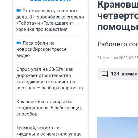
Крановщ
От пожара до уголовного
четверто
дела. В Новосибирске сгорели
«Тойота» и «Гелендваген» —
помощь
хроника происшествия
Рабочего го
Лося сбили на
новосибирской трассе —
видео
21 февраля 2022, 09:2
Спрос упал на 30-50%: как
123
комме
дорожает строительство
коттеджей и что влияет на
рост цен — разбор в карточках
Как спастись от жары без
кондиционера: 5 работающих
способов
Трамвай, чекисты и
«чудильник»: чем жила улица