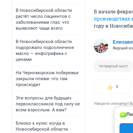
В Новосибирской области
В начале февра
растёт число пациентов с
производствах 
заболеваниями глаз: что
году в Новосиб
выявляют чаще всего
Елизаве
В Новосибирской области
подорожало подсолнечное
Ведущий ко
масло — инфографика с
ценами
Четвертый мост
На Черноморском побережье
закрыли пляжи: что там
происходит
0
Эти вопросы для будущих
Увидели опечатку? В
первоклассников под силу не
всем взрослым. А вам?
По
Близко к нулю: когда в
Новосибирской области