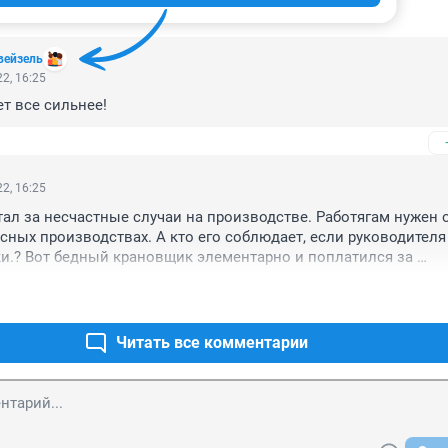
ИИ
123
вейзель
2, 16:25
т все сильнее!
2, 16:25
тал за несчастные случаи на производстве. Работягам нужен о
сных производствах. А кто его соблюдает, если руководителя 
.? Вот бедный крановщик элементарно и поплатился за 
нагрузку. Ночная смена тому подтверждение. Не устраивает гр
 Сейчас большинство

а износ, как говорится, до последнего дыхания.
Читать все комментарии