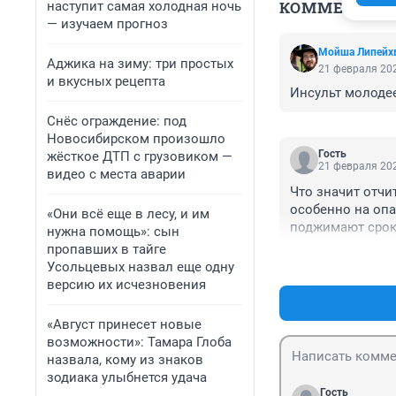
КОММЕНТАР
наступит самая холодная ночь
— изучаем прогноз
Мойша Липейх
Аджика на зиму: три простых
21 февраля 202
и вкусных рецепта
Инсульт молодее
Снёс ограждение: под
Новосибирском произошло
Гость
жёсткое ДТП с грузовиком —
21 февраля 202
видео с места аварии
Что значит отчи
особенно на опа
«Они всё еще в лесу, и им
поджимают сроки
нужна помощь»: сын
нечеловеческую 
пропавших в тайге
найдём другого.
Усольцевых назвал еще одну
так и работают н
версию их исчезновения
«Август принесет новые
возможности»: Тамара Глоба
назвала, кому из знаков
зодиака улыбнется удача
Гость