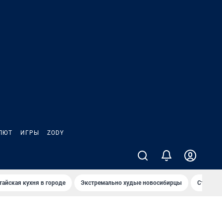
ЛЮТ
ИГРЫ
ZODY
тайская кухня в городе
Экстремально худые новосибирцы
Старт те