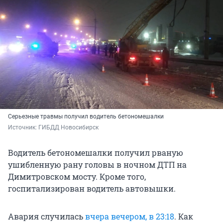
Серьезные травмы получил водитель бетономешалки
Источник: 
ГИБДД Новосибирск
Водитель бетономешалки получил рваную
ушибленную рану головы в ночном ДТП на
Димитровском мосту. Кроме того,
госпитализирован водитель автовышки.
Авария случилась
вчера вечером, в 23:18
. Как