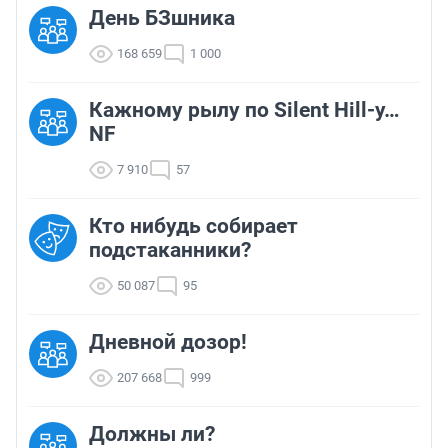
День БЗшника
168 659
1 000
Кажному рылу по Silent Hill-у…
NF
7 910
57
Кто нибудь собирает
подстаканники?
50 087
95
Дневной дозор!
207 668
999
Должны ли?