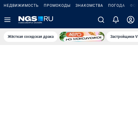
НЕДВИЖИМОСТЬ
ПРОМОКОДЫ
ЗНАКОМСТВА
ПОГОДА
ФО
Жёсткая соседская драка
Застройщики V