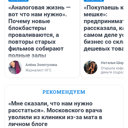
«Аналоговая жизнь —
«Покупаешь ко
вот что нам нужно».
мешке»:
Почему новые
предпринимат
блокбастеры
рассказала, как
проваливаются, а
самом деле ус
повторы старых
бизнес со скл
фильмов собирают
дешевых това
полные залы
Наталья Шорох
Алёна Золотухина
Открыла кофейн
Журналист НГС
деньги соцразв
РЕКОМЕНДУЕМ
«Мне сказали, что нам нужно
расстаться». Московского врача
уволили из клиники из-за мата в
личном блоге