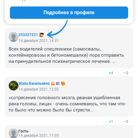
Подробнее в профиле
КОММЕНТАРИИ
29
253327221
14 декабря 2021, 14:31
Всех водителей спецтехники (самосвалы, 
контейнеровозы и бетономешалки) пора отправить 
на принудительное психиатрическое лечение. 

+4
–0
В последнее время регулярно вижу, как они 
наперегонки летают по димитровскому мосту, 
Жаба Васильевна
владимировской, большевистской.

14 декабря 2021, 12:02
И работодателям штрафы огромные выписать. 

«сотрясение головного мозга, рваная ушибленная 
рана головы, лица» - очень сомневаюсь, что там что-
При том, что от этих гонок считанные минуты 
то было что можно было бы стрясти...
экономятся
+1
–0
Гость
14 декабря 2021, 11:05