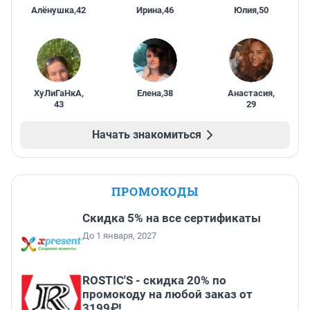
Алёнушка
,
42
Ирина
,
46
Юлия
,
50
ХуЛиГаНкА
,
Елена
,
38
Анастасия
,
43
29
Начать знакомиться
ПРОМОКОДЫ
Скидка 5% на все сертификаты
До 1 января, 2027
ROSTIC'S - скидка 20% по
промокоду на любой заказ от
3199₽!