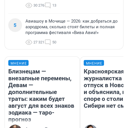
30 276
13
Авиашоу в Мочище — 2026: как добраться до
5
аэродрома, сколько стоят билеты и полная
программа фестиваля «Вива Авиа!»
27 321
50
МНЕНИЕ
МНЕНИЕ
Близнецам —
Красноярская
внезапные перемены,
журналистка п
Девам —
отпуск в Ново
дополнительные
и объяснила, п
траты: каким будет
споре о столиц
август для всех знаков
Сибири нет см
зодиака — таро-
прогноз