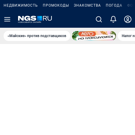
НЕДВИЖИМОСТЬ
ПРОМОКОДЫ
ЗНАКОМСТВА
ПОГОДА
ФО
«Майские» против подставщиков
Налог 