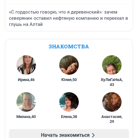
«С гордостью говорю, что я деревенский»: зачем
северянин оставил нефтяную компанию и переехал в
глушь на Алтай
ЗНАКОМСТВА
Ирина
,
46
Юлия
,
50
ХуЛиГаНкА
,
43
Милана
,
40
Елена
,
38
Анастасия
,
29
Начать знакомиться