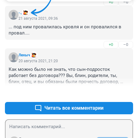
+0
–0
-.,
21 августа 2021, 09:36
... под ним провалилась кровля и он провалился в 
провал....
+0
–0
Леныч
20 августа 2021, 21:20
Как можно было не знать, что сын-подросток 
работает без договора??? Вы, блин, родители, ты, 
блин, отец, и вы обязаны были прочесть договор, 
предложенный вашему сыну. Но не сделали этого. 
+0
–0
Значит намеренно пошли на уклонение от налогов и 
отправили сына рисковать безо всяких гарантий и 
страховки. Офигеть просто.
Читать все комментарии