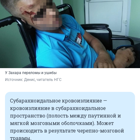
У Захара переломы и ушибы
Источник: 
Денис, читатель НГС
Субарахноидальное кровоизлияние —
кровоизлияние в субарахноидальное
пространство (полость между паутинной и
мягкой мозговыми оболочками). Может
происходить в результате черепно-мозговой
травмы.