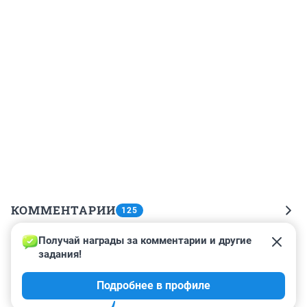
КОММЕНТАРИИ
125
Получай награды за комментарии и другие 
Гость
21 августа 2021, 13:08
задания!
Дешманская сила, наказать управленцев, отнять 
Подробнее в профиле
жиже завод отдать мальцу