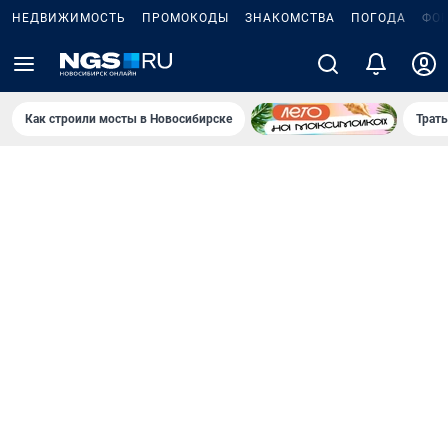
НЕДВИЖИМОСТЬ
ПРОМОКОДЫ
ЗНАКОМСТВА
ПОГОДА
ФО
Как строили мосты в Новосибирске
Траты