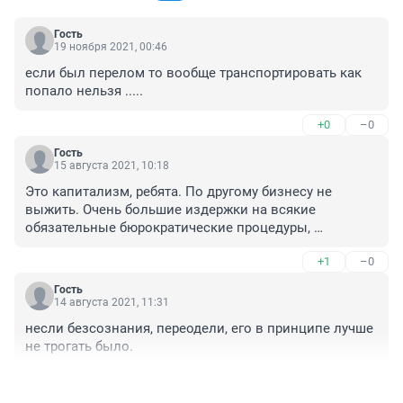
Гость
19 ноября 2021, 00:46
если был перелом то вообще транспортировать как 
попало нельзя .....
+0
–0
Гость
15 августа 2021, 10:18
Это капитализм, ребята. По другому бизнесу не 
выжить. Очень большие издержки на всякие 
обязательные бюрократические процедуры, 
приходится на чем-то экономить, рисковать. Не от 
+1
–0
хорошей жизни руководители пренебрегают техникой 
безопасности, не от хорошей жизни рабочие лояльны 
Гость
к таким пренебрежениям и сами готовы рисковать. 
14 августа 2021, 11:31
Покажите хоть одну стройку где эти требования 
несли безсознания, переодели, его в принципе лучше 
соблюдаются. Это неправильно, это плохо, но это 
не трогать было.
особенность социально-экономической модели 
жизнедеятельности.
+0
–0