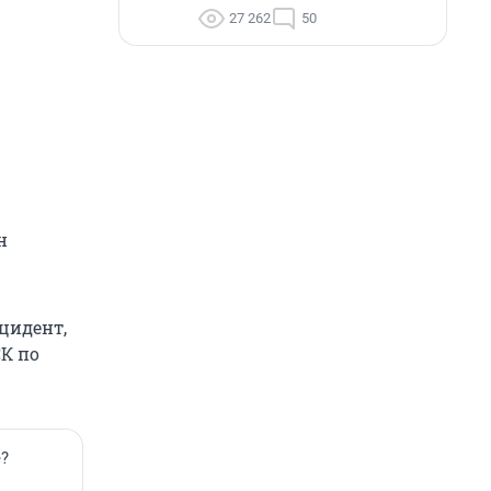
27 262
50
н
цидент,
К по
е?