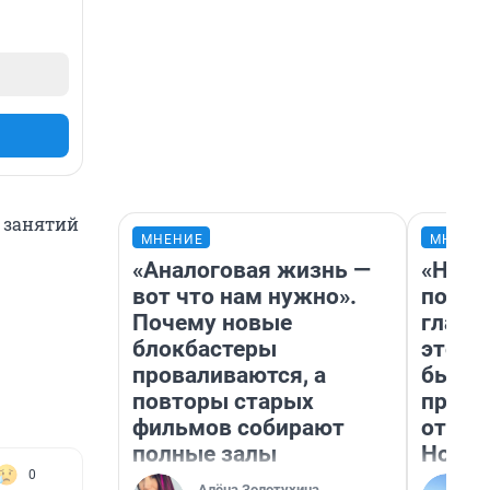
я занятий
МНЕНИЕ
МНЕНИ
«Аналоговая жизнь —
«Нико
вот что нам нужно».
побед
Почему новые
главн
блокбастеры
этого
проваливаются, а
бьет 
повторы старых
прока
фильмов собирают
отзыв
полные залы
Нолан
0
Алёна Золотухина