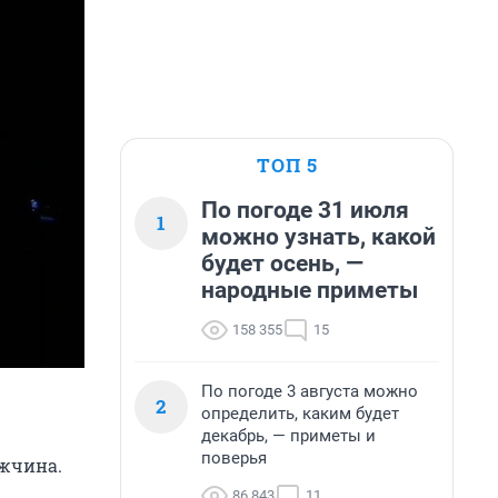
ТОП 5
По погоде 31 июля
1
можно узнать, какой
будет осень, —
народные приметы
158 355
15
По погоде 3 августа можно
2
определить, каким будет
декабрь, — приметы и
поверья
ужчина.
86 843
11