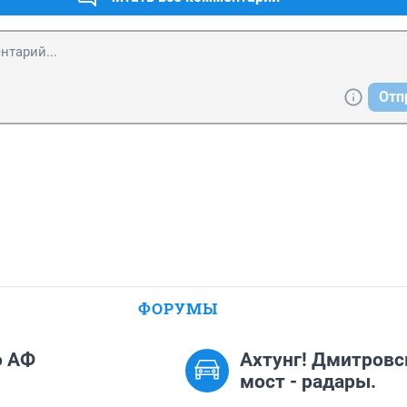
Отп
ФОРУМЫ
о АФ
Ахтунг! Дмитровс
мост - радары.