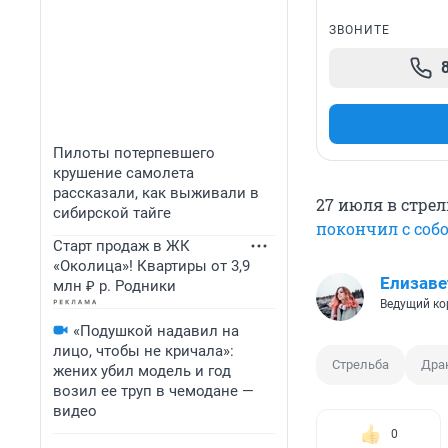
ЗВОНИТЕ
Пилоты потерпевшего
крушение самолета
рассказали, как выживали в
27 июля в стре
сибирской тайге
покончил с соб
Старт продаж в ЖК
«Околица»! Квартиры от 3,9
Елизаве
млн ₽ р. Родники
Ведущий ко
«Подушкой надавил на
лицо, чтобы не кричала»:
Стрельба
Дра
жених убил модель и год
возил ее труп в чемодане —
видео
0