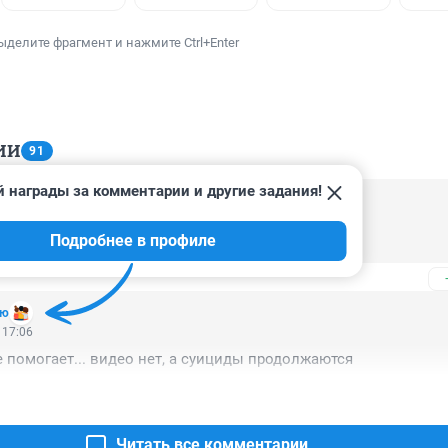
ыделите фрагмент и нажмите Ctrl+Enter
ИИ
91
 награды за комментарии и другие задания!
 22:31
Подробнее в профиле
идцев не перестрелял.
ию
 17:06
не помогает... видео нет, а суициды продолжаются
Читать все комментарии