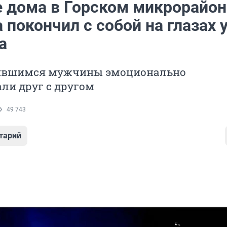
е дома в Горском микрорайон
покончил с собой на глазах 
а
ившимся мужчины эмоционально
ли друг с другом
49 743
тарий