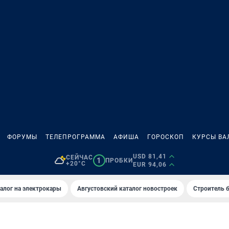
ФОРУМЫ
ТЕЛЕПРОГРАММА
АФИША
ГОРОСКОП
КУРСЫ ВА
USD 81,41
СЕЙЧАС
1
ПРОБКИ
+20°C
EUR 94,06
алог на электрокары
Августовский каталог новостроек
Строитель б