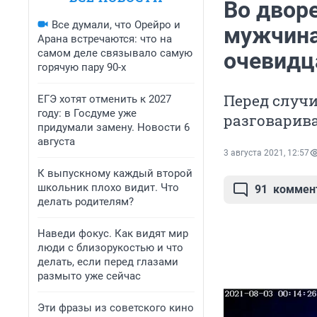
Во двор
Все думали, что Орейро и
мужчина 
Арана встречаются: что на
самом деле связывало самую
очевидц
горячую пару 90-х
Перед случ
ЕГЭ хотят отменить к 2027
году: в Госдуме уже
разговарива
придумали замену. Новости 6
августа
3 августа 2021, 12:57
К выпускному каждый второй
школьник плохо видит. Что
91
коммен
делать родителям?
Наведи фокус. Как видят мир
люди с близорукостью и что
делать, если перед глазами
размыто уже сейчас
Эти фразы из советского кино