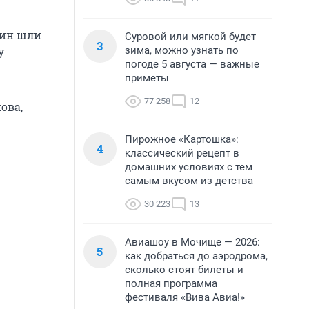
чин шли
Суровой или мягкой будет
3
зима, можно узнать по
у
погоде 5 августа — важные
приметы
77 258
12
ова,
Пирожное «Картошка»:
4
классический рецепт в
домашних условиях с тем
самым вкусом из детства
30 223
13
Авиашоу в Мочище — 2026:
5
как добраться до аэродрома,
сколько стоят билеты и
полная программа
фестиваля «Вива Авиа!»