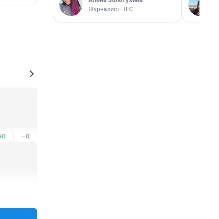
Журналист НГС
+0
–0
+1
–0