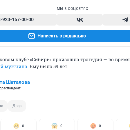
МЫ В СОЦСЕТЯХ
8-923-157-00-00
Написать в редакцию
лковом клубе «Сибирь» произошла трагедия — во врем
ой мужчина
. Ему было 59 лет.
та Шаталова
рреспондент
ка
Двор
0
0
0