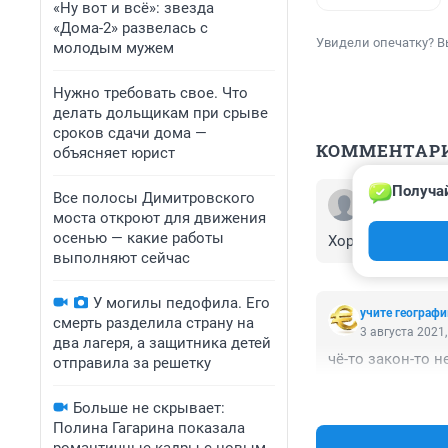
«Ну вот и всё»: звезда
«Дома-2» развелась с
Увидели опечатку? В
молодым мужем
Нужно требовать свое. Что
делать дольщикам при срыве
сроков сдачи дома —
КОММЕНТАР
объясняет юрист
Получай
Все полосы Димитровского
Гость
3 августа 2021,
моста откроют для движения
осенью — какие работы
Хорошо,что очев
выполняют сейчас
У могилы педофила. Его
учите географ
смерть разделила страну на
3 августа 2021,
два лагеря, а защитника детей
чё-то закон-то 
отправила за решетку
Больше не скрывает:
Полина Гагарина показала