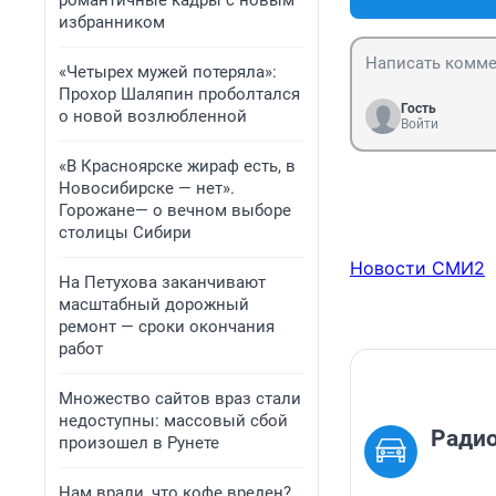
романтичные кадры с новым
избранником
«Четырех мужей потеряла»:
Прохор Шаляпин проболтался
Гость
о новой возлюбленной
Войти
«В Красноярске жираф есть, в
Новосибирске — нет».
Горожане— о вечном выборе
столицы Сибири
Новости СМИ2
На Петухова заканчивают
масштабный дорожный
ремонт — сроки окончания
работ
Множество сайтов враз стали
недоступны: массовый сбой
Ради
произошел в Рунете
Нам врали, что кофе вреден?