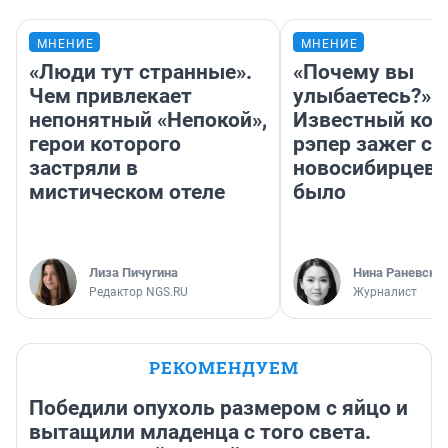
МНЕНИЕ
МНЕНИЕ
«Люди тут странные».
«Почему вы
Чем привлекает
улыбаетесь?»
непонятный «Непокой»,
Известный кор
герои которого
рэпер зажег с 
застряли в
новосибирцев: 
мистическом отеле
было
Лиза Пичугина
Нина Раневска
Редактор NGS.RU
Журналист
РЕКОМЕНДУЕМ
Победили опухоль размером с яйцо и
вытащили младенца с того света.