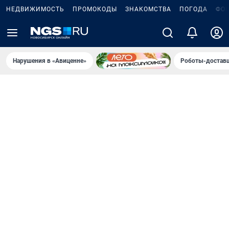
НЕДВИЖИМОСТЬ
ПРОМОКОДЫ
ЗНАКОМСТВА
ПОГОДА
ФО
Нарушения в «Авиценне»
Роботы-доставщ