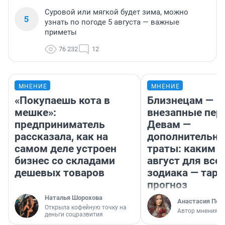
Суровой или мягкой будет зима, можно
5
узнать по погоде 5 августа — важные
приметы
76 232
12
МНЕНИЕ
МНЕНИЕ
«Покупаешь кота в
Близнецам —
мешке»:
внезапные пер
предприниматель
Девам —
рассказала, как на
дополнительн
самом деле устроен
траты: каким б
бизнес со складами
август для все
дешевых товаров
зодиака — таро
прогноз
Наталья Шорохова
Анастасия Пер
Открыла кофейную точку на
Автор мнения
деньги соцразвития