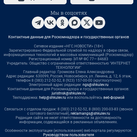
Мы в соцсетях
Контактные данные для Роскомнадзора и государственных органов
Сетевое издание «НГС.НОВОСТИ» (18+)
Зарегистрировано Федеральной службой по надзору в сфере связи,
информационных технологий и массовых коммуникаций (Роскомнадзор)
Регистрационный номер ЭЛ № ФС 77— 84683
Учредитель: Общество с ограниченной ответственностью "ИНТЕРНЕТ
ТЕХНОЛОГИИ"
Главный редактор: Громкова Елена Александровна
Адрес редакции: 630099, Россия, Новосибирск, ул. Ленина, д. 12, 6 этаж,
телефон 8 (383) 212-52-52, 8 (923) 157-00-00 (круглосуточно)
Электронный адрес редакции:
ngs@shkulev.ru
Контактные данные для Роскомнадзора и государственных органов:
juristnsk@shkulev.ru
Техподдержка:
help@shkulev.ru
или воспользуйтесь
веб-формой
Связаться с отделом продаж: 8 (383) 212-52-52, 8 (800) 200-03-83 (звонок
с сотового бесплатный),
reklamangs@shkulev.ru
Редакция сайта не несет ответственности за достоверность
информации, содержащейся в рекламных объявлениях.
Особенности эксплуатации (использования) веб-портала регулируются:
Руководством пользователя