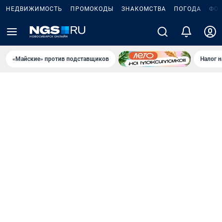
НЕДВИЖИМОСТЬ
ПРОМОКОДЫ
ЗНАКОМСТВА
ПОГОДА
ФО
«Майские» против подставщиков
Налог 