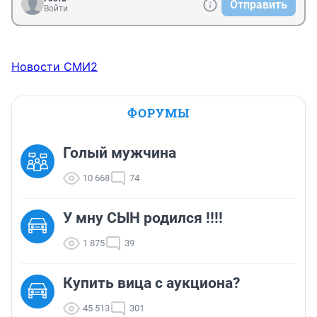
Отправить
Войти
Новости СМИ2
ФОРУМЫ
Голый мужчина
10 668
74
У мну СЫН родился !!!!
1 875
39
Купить вица с аукциона?
45 513
301