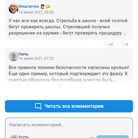
Мишганчик
16 июня 2021, 09:30
У нас все как всегда. Стрельба в школе - всей толпой 
бегут проверять школы. Стрелявший получил 
разрешение на оружие - бегут проверять процедуру 
выдачи разрешений. "Хлопнул" газ - бегут проверять 
+0
–0
газовые заправки. Так и бегают туда-сюда, вместо 
того, чтобы нормально работу организовать.
Гость
16 июня 2021, 07:22
Все правила техники безопасности написаны кровью! 
Еще один пример, который подтверждает эту фразу. К 
счастью обошлось без погибших, а могло быть 
намного хуже из за простой халатности!
+0
–0
Читать все комментарии
Гость