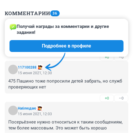
КОММЕНТАРИИ
36
Получай награды за комментарии и другие 
Гость
15 июня 2021, 15:25
задания!
150 наш тоже не работает. Были ли сообщения о 
Подробнее в профиле
минировании, неизвестно.
+0
–0
117100288
15 июня 2021, 12:30
475 Пашино тоже попросили детей забрать, но служб 
проверяющих нет
+0
–0
Наблюдаю
15 июня 2021, 12:03
Посерьёзнее нужно относиться к таким сообщениям, 
тем более массовым. Это может быть хорошо 