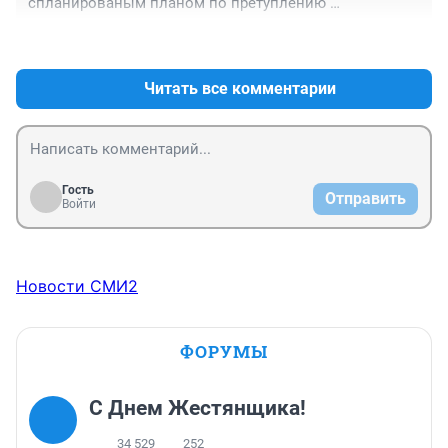
спланированым планом по претуплению 
бдительности спецслужб и руководства детских 
+0
–0
садов. Однажды, когда проверять эти сообщения 
станут менее тщательно, может случиться беда.
Читать все комментарии
Гость
Отправить
Войти
Новости СМИ2
ФОРУМЫ
С Днем Жестянщика!
34 529
252