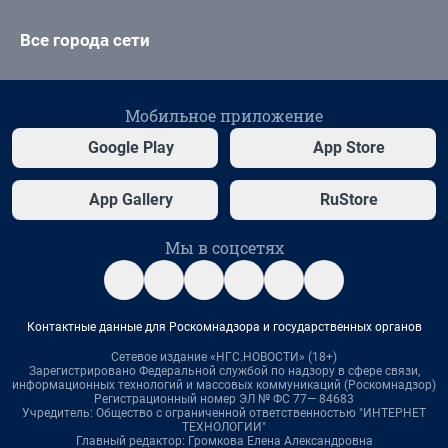
Все города сети
Мобильное приложение
Google Play
App Store
App Gallery
RuStore
Мы в соцсетях
Контактные данные для Роскомнадзора и государственных органов
Сетевое издание «НГС.НОВОСТИ» (18+)
Зарегистрировано Федеральной службой по надзору в сфере связи,
информационных технологий и массовых коммуникаций (Роскомнадзор)
Регистрационный номер ЭЛ № ФС 77— 84683
Учредитель: Общество с ограниченной ответственностью "ИНТЕРНЕТ
ТЕХНОЛОГИИ"
Главный редактор: Громкова Елена Александровна