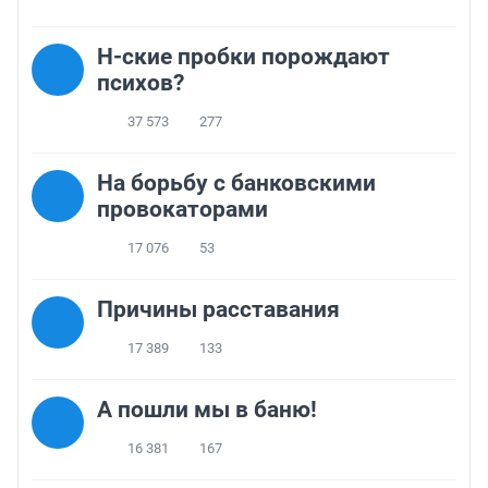
Н-ские пробки порождают
психов?
37 573
277
На борьбу с банковскими
провокаторами
17 076
53
Причины расставания
17 389
133
А пошли мы в баню!
16 381
167