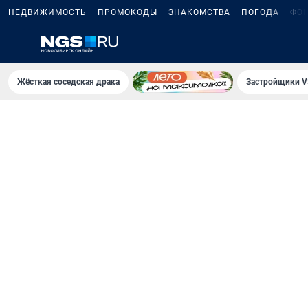
НЕДВИЖИМОСТЬ
ПРОМОКОДЫ
ЗНАКОМСТВА
ПОГОДА
ФО
Жёсткая соседская драка
Застройщики V