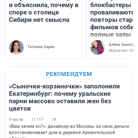
и объяснила, почему в
блокбастеры
споре о столице
проваливаются,
Сибири нет смысла
повторы стары
фильмов соби
полные залы
Алёна Золотух
Татьяна Зарва
Журналист НГС
РЕКОМЕНДУЕМ
«Сыночки-корзиночки» заполонили
Екатеринбург: почему уральские
парни массово оставили жен без
цветов
9 часов
11 117
78
«Вам зачем он?»: дизайнер из Москвы за свои деньги
восстанавливает дом в деревне Архангельской