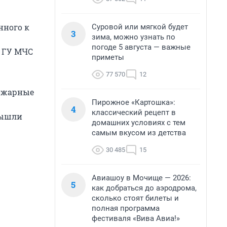
нного к
Суровой или мягкой будет
3
зима, можно узнать по
погоде 5 августа — важные
е ГУ МЧС
приметы
77 570
12
пожарные
Пирожное «Картошка»:
4
классический рецепт в
вышли
домашних условиях с тем
самым вкусом из детства
30 485
15
Авиашоу в Мочище — 2026:
5
как добраться до аэродрома,
сколько стоят билеты и
полная программа
фестиваля «Вива Авиа!»