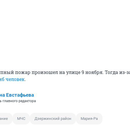
упный пожар произошел на улице 9 ноября. Тогда из-з
иб человек
.
на Евстафьева
ь главного редактора
ание
МЧС
Дзержинский район
Мария-Ра