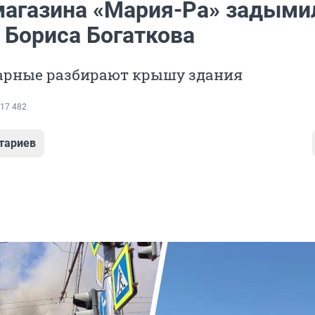
агазина «Мария-Ра» задыми
 Бориса Богаткова
арные разбирают крышу здания
17 482
тариев