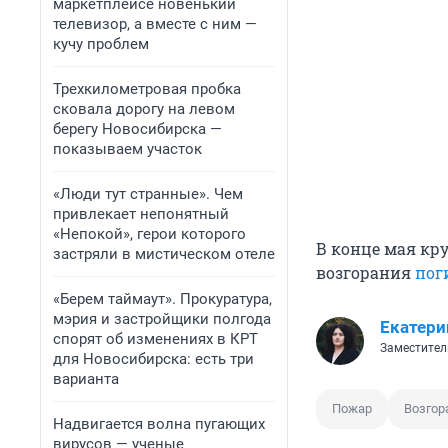
маркетплейсе новенький
телевизор, а вместе с ним —
кучу проблем
Трехкилометровая пробка
сковала дорогу на левом
берегу Новосибирска —
показываем участок
«Люди тут странные». Чем
привлекает непонятный
«Непокой», герои которого
В конце мая кр
застряли в мистическом отеле
возгорания
пог
«Берем таймаут». Прокуратура,
мэрия и застройщики полгода
Екатери
спорят об изменениях в КРТ
Заместител
для Новосибирска: есть три
варианта
Пожар
Возгор
Надвигается волна пугающих
вирусов — ученые