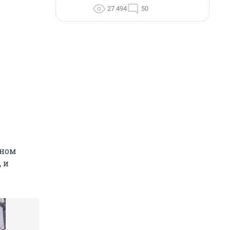
27 494
50
вном
 и