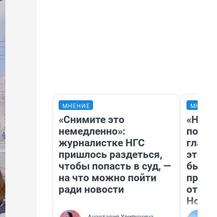
МНЕНИЕ
МНЕНИ
«Снимите это
«Нико
немедленно»:
побед
журналистке НГС
главн
пришлось раздеться,
этого
чтобы попасть в суд, —
бьет 
на что можно пойти
прока
ради новости
отзыв
Нолан
Анастасия Хрипушина