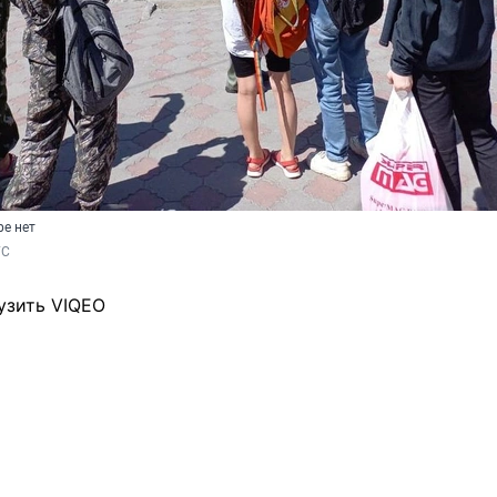
е нет
ГС
узить VIQEO