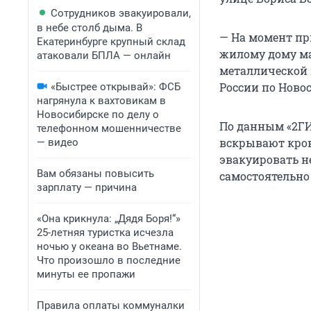
Сотрудников эвакуировали,
в небе столб дыма. В
— На момент пр
Екатеринбурге крупный склад
жилому дому маг
атаковали БПЛА — онлайн
металлической 
России по Ново
«Быстрее открывай»: ФСБ
нагрянула к вахтовикам в
Новосибирске по делу о
По данным «2ГИ
телефонном мошенничестве
вскрывают кров
— видео
эвакуировать н
Вам обязаны повысить
самостоятельно
зарплату — причина
«Она крикнула: „Дядя Боря!“»
25-летняя туристка исчезла
ночью у океана во Вьетнаме.
Что произошло в последние
минуты ее пропажи
Правила оплаты коммуналки