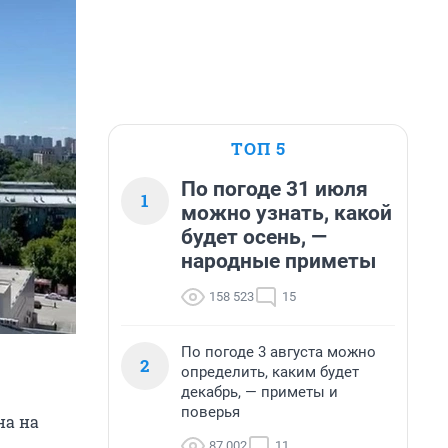
ТОП 5
По погоде 31 июля
1
можно узнать, какой
будет осень, —
народные приметы
158 523
15
По погоде 3 августа можно
2
определить, каким будет
декабрь, — приметы и
поверья
на на
87 002
11