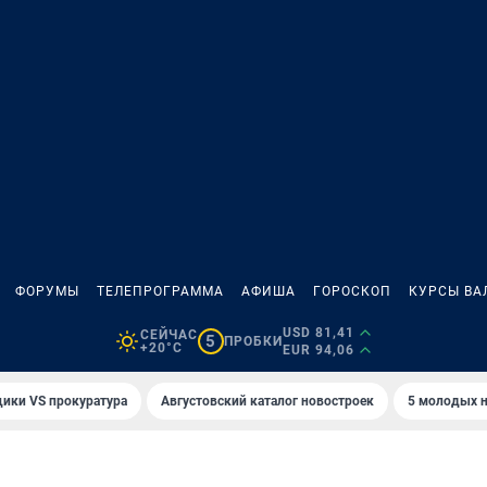
ФОРУМЫ
ТЕЛЕПРОГРАММА
АФИША
ГОРОСКОП
КУРСЫ ВА
USD 81,41
СЕЙЧАС
5
ПРОБКИ
+20°C
EUR 94,06
ики VS прокуратура
Августовский каталог новостроек
5 молодых н