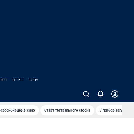
ЛЮТ
ИГРЫ
ZODY
овосибирцев в кино
Старт театрального сезона
7 грибов августа