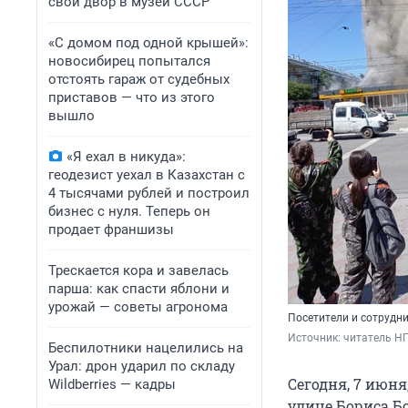
свой двор в музей СССР
«С домом под одной крышей»:
новосибирец попытался
отстоять гараж от судебных
приставов — что из этого
вышло
«Я ехал в никуда»:
геодезист уехал в Казахстан с
4 тысячами рублей и построил
бизнес с нуля. Теперь он
продает франшизы
Трескается кора и завелась
парша: как спасти яблони и
урожай — советы агронома
Посетители и сотрудн
Источник: 
читатель Н
Беспилотники нацелились на
Урал: дрон ударил по складу
Сегодня, 7 июня
Wildberries — кадры
улице Бориса Бо