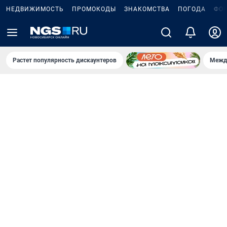
НЕДВИЖИМОСТЬ
ПРОМОКОДЫ
ЗНАКОМСТВА
ПОГОДА
ФО
Растет популярность дискаунтеров
Межд