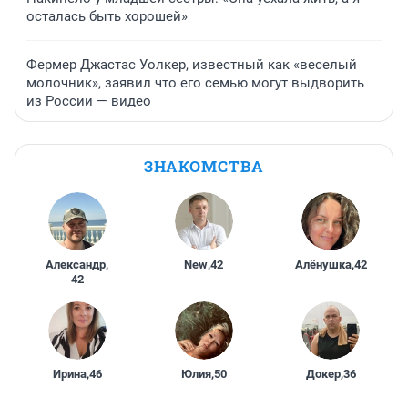
осталась быть хорошей»
Фермер Джастас Уолкер, известный как «веселый
молочник», заявил что его семью могут выдворить
из России — видео
ЗНАКОМСТВА
Александр
,
New
,
42
Алёнушка
,
42
42
Ирина
,
46
Юлия
,
50
Докер
,
36