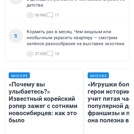
детства
30 990
17
Кормить раз в месяц. Чем хищным или
5
необычным украсить квартиру — смотрим
зелёное разнообразие на выставке экзотики
27 028
13
МНЕНИЕ
МНЕНИЕ
«Почему вы
«Игрушки боль
улыбаетесь?»
герои истории»
Известный корейский
учит пятая час
рэпер зажег с сотнями
популярной де
новосибирцев: как это
франшизы и п
было
она полезна в