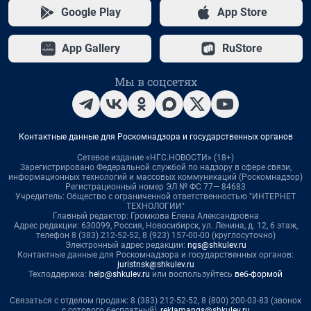
Google Play
App Store
App Gallery
RuStore
Мы в соцсетях
Контактные данные для Роскомнадзора и государственных органов
Сетевое издание «НГС.НОВОСТИ» (18+)
Зарегистрировано Федеральной службой по надзору в сфере связи,
информационных технологий и массовых коммуникаций (Роскомнадзор)
Регистрационный номер ЭЛ № ФС 77— 84683
Учредитель: Общество с ограниченной ответственностью "ИНТЕРНЕТ
ТЕХНОЛОГИИ"
Главный редактор: Громкова Елена Александровна
Адрес редакции: 630099, Россия, Новосибирск, ул. Ленина, д. 12, 6 этаж,
телефон 8 (383) 212-52-52, 8 (923) 157-00-00 (круглосуточно)
Электронный адрес редакции:
ngs@shkulev.ru
Контактные данные для Роскомнадзора и государственных органов:
juristnsk@shkulev.ru
Техподдержка:
help@shkulev.ru
или воспользуйтесь
веб-формой
Связаться с отделом продаж: 8 (383) 212-52-52, 8 (800) 200-03-83 (звонок
с сотового бесплатный),
reklamangs@shkulev.ru