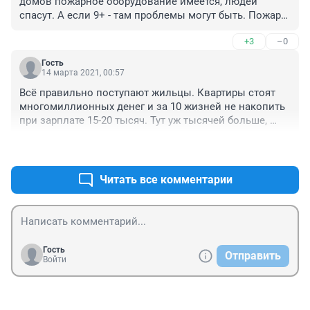
домов пожарное оборудование имеется, людей 
спасут. А если 9+ - там проблемы могут быть. Пожары 
на 14-30 этажах .... это ещё страшнее, как людей то 
+3
–0
спасать будут ?
Гость
14 марта 2021, 00:57
Всё правильно поступают жильцы. Квартиры стоят 
многомиллионных денег и за 10 жизней не накопить 
при зарплате 15-20 тысяч. Тут уж тысячей больше, 
тысячей меньше - без разницы. Но если водочки 
+3
–0
взять,то хоть не всё так печально, а?
Читать все комментарии
Гость
Отправить
Войти