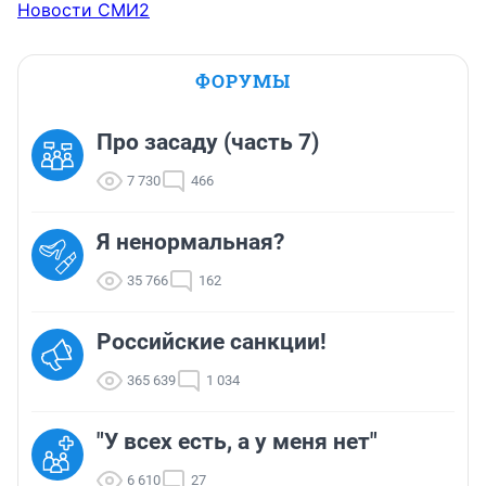
Новости СМИ2
ФОРУМЫ
Про засаду (часть 7)
7 730
466
Я ненормальная?
35 766
162
Российские санкции!
365 639
1 034
"У всех есть, а у меня нет"
6 610
27