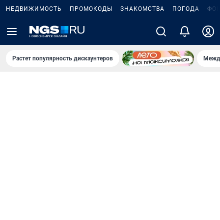
НЕДВИЖИМОСТЬ
ПРОМОКОДЫ
ЗНАКОМСТВА
ПОГОДА
ФО
Растет популярность дискаунтеров
Межд