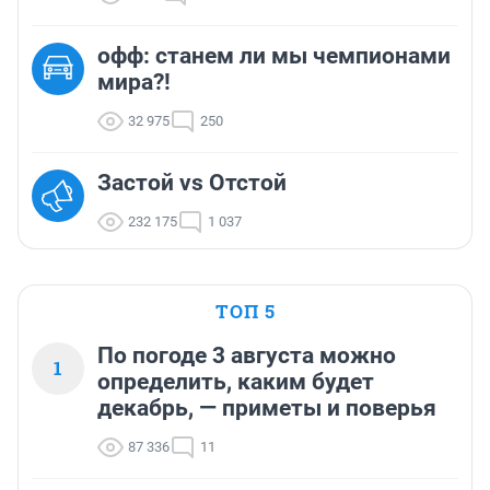
офф: станем ли мы чемпионами
мира?!
32 975
250
Застой vs Отстой
232 175
1 037
ТОП 5
По погоде 3 августа можно
1
определить, каким будет
декабрь, — приметы и поверья
87 336
11