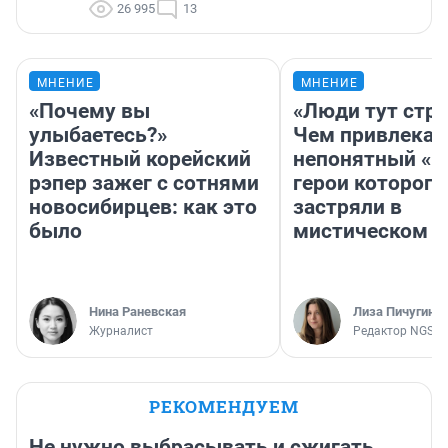
26 995
13
МНЕНИЕ
МНЕНИЕ
«Почему вы
«Люди тут стр
улыбаетесь?»
Чем привлекае
Известный корейский
непонятный «Н
рэпер зажег с сотнями
герои которого
новосибирцев: как это
застряли в
было
мистическом о
Нина Раневская
Лиза Пичугина
Журналист
Редактор NGS.R
РЕКОМЕНДУЕМ
Не нужно выбрасывать и сжигать