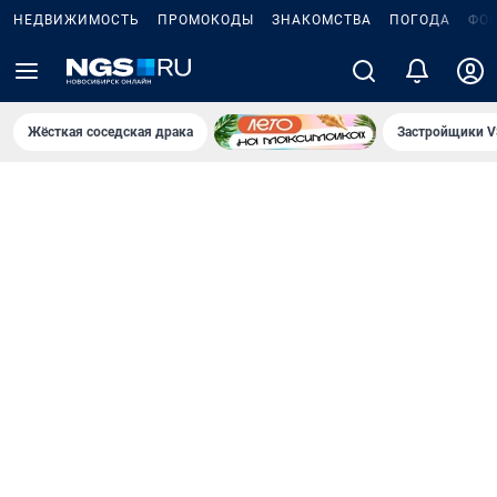
НЕДВИЖИМОСТЬ
ПРОМОКОДЫ
ЗНАКОМСТВА
ПОГОДА
ФО
Жёсткая соседская драка
Застройщики V