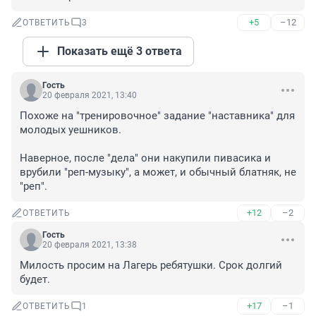
+5
–12
ОТВЕТИТЬ
3
Показать ещё 3 ответа
Гость
20 февраля 2021, 13:40
Похоже на "тренировочное" задание "наставника" для 
молодых уешников.

Наверное, после "дела" они накупили пивасика и 
врубили "реп-музыку", а может, и обычный блатняк, не 
"реп".
+12
–2
ОТВЕТИТЬ
Гость
20 февраля 2021, 13:38
Милость просим на Лагерь ребятушки. Срок долгий 
будет.
+17
–1
ОТВЕТИТЬ
1