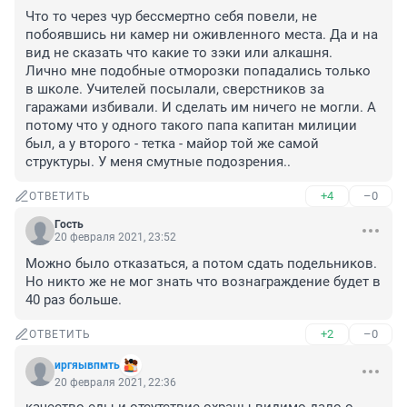
Что то через чур бессмертно себя повели, не 
побоявшись ни камер ни оживленного места. Да и на 
вид не сказать что какие то зэки или алкашня.

Лично мне подобные отморозки попадались только 
в школе. Учителей посылали, сверстников за 
гаражами избивали. И сделать им ничего не могли. А 
потому что у одного такого папа капитан милиции 
был, а у второго - тетка - майор той же самой 
структуры. У меня смутные подозрения..
+4
–0
ОТВЕТИТЬ
Гость
20 февраля 2021, 23:52
Можно было отказаться, а потом сдать подельников. 
Но никто же не мог знать что вознаграждение будет в 
40 раз больше.
+2
–0
ОТВЕТИТЬ
иргяывпмть
20 февраля 2021, 22:36