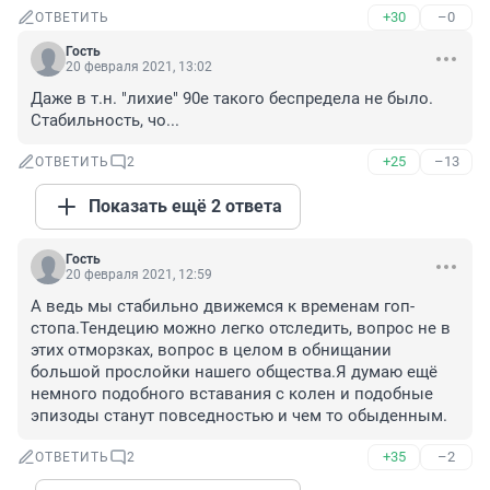
+30
–0
ОТВЕТИТЬ
Гость
20 февраля 2021, 13:02
Даже в т.н. "лихие" 90е такого беспредела не было.

Стабильность, чо...
+25
–13
ОТВЕТИТЬ
2
Показать ещё 2 ответа
Гость
20 февраля 2021, 12:59
А ведь мы стабильно движемся к временам гоп-
стопа.Тендецию можно легко отследить, вопрос не в 
этих отморзках, вопрос в целом в обнищании 
большой прослойки нашего общества.Я думаю ещё 
немного подобного вставания с колен и подобные 
эпизоды станут повседностью и чем то обыденным.
+35
–2
ОТВЕТИТЬ
2