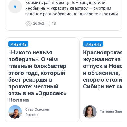
Кормить раз в месяц. Чем хищным или
5
необычным украсить квартиру — смотрим
зелёное разнообразие на выставке экзотики
26 862
13
МНЕНИЕ
МНЕНИЕ
«Никого нельзя
Красноярская
победить». О чём
журналистка п
главный блокбастер
отпуск в Ново
этого года, который
и объяснила, п
бьет рекорды в
споре о столиц
прокате: честный
Сибири нет см
отзыв на «Одиссею»
Нолана
Стас Соколов
Татьяна Зарва
Эксперт