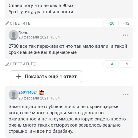
Слава Богу, что не как в 90ых.

Ура Путину, ура стабильности!
+20
–12
ОТВЕТИТЬ
Гость
20 февраля 2021, 13:04
2700 все так переживают что так мало взяли, и такой 
срок какие же вы лицемерные
+4
–9
ОТВЕТИТЬ
1
Показать ещё 1 ответ
260114021
20 февраля 2021, 13:04
Заметьте,это не глубокая ночь и не окраина,время 
когда ещё много народа и место довольно 
оживлённое.и не та сумма,за которую сидеть,просто 
очень много таких отморозкоа развелось,реально 
страшно ,им все по барабану.