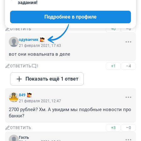
задания!
Понять и простить, парни хорошие, ну правда же, не 
на митинг ходили же. Если за Путина, то точно не 
Подробнее в профиле
виновны.
+0
–0
ОТВЕТИТЬ
одуванчик
21 февраля 2021, 17:43
вот они новальната в деле
+1
–4
ОТВЕТИТЬ
1
Показать ещё 1 ответ
849
21 февраля 2021, 12:47
2700 рублей? Хм. А увидим мы подобные новости про 
банки?
+3
–0
ОТВЕТИТЬ
Гость