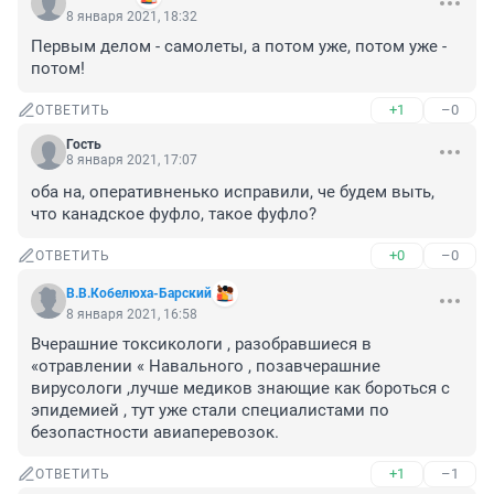
8 января 2021, 18:32
Первым делом - самолеты, а потом уже, потом уже - 
потом!
+1
–0
ОТВЕТИТЬ
Гость
8 января 2021, 17:07
оба на, оперативненько исправили, че будем выть, 
что канадское фуфло, такое фуфло?
+0
–0
ОТВЕТИТЬ
В.В.Кобелюха-Барский
8 января 2021, 16:58
Вчерашние токсикологи , разобравшиеся в 
«отравлении « Навального , позавчерашние 
вирусологи ,лучше медиков знающие как бороться с 
эпидемией , тут уже стали специалистами по 
безопастности авиаперевозок.
+1
–1
ОТВЕТИТЬ