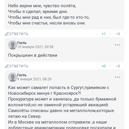
Небо верни мне, чувство полёта,

Чтобы я сделал, яркими дни.

Чтобы мне рад в них, был где-то кто-то,

Чтобы мне счастье, несли вновь они.
+1
–0
ОТВЕТИТЬ
Гость
10 января 2021, 00:58
Покрышкин в действии
+0
–0
ОТВЕТИТЬ
Гость
9 января 2021, 08:26
Как может самалет попасть в Сургут,примяком с 
Новосибирск минуя г Красноярск?!

Прокуратура может и занялась ,да только бумажной 
волокитой,но не заменой устаревшей авиацией.

Самолёты списаны давно на металлолом,которые 
летаю на Север.

Их в Москве на металлолом отправили ,а наши 
доблестные авиакомпании подешовке поскупали и 