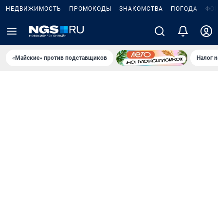
НЕДВИЖИМОСТЬ
ПРОМОКОДЫ
ЗНАКОМСТВА
ПОГОДА
ФО
«Майские» против подставщиков
Налог 