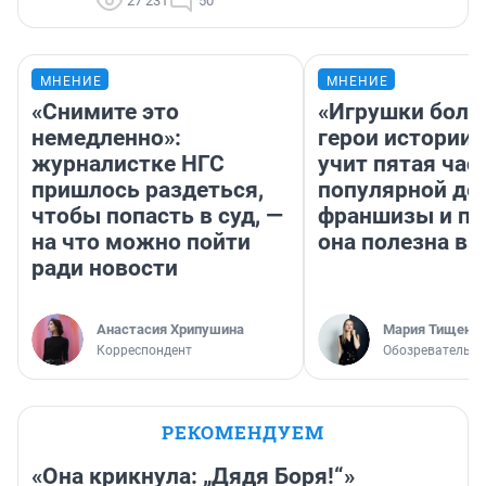
27 231
50
МНЕНИЕ
МНЕНИЕ
«Снимите это
«Игрушки боль
немедленно»:
герои истории»
журналистке НГС
учит пятая час
пришлось раздеться,
популярной де
чтобы попасть в суд, —
франшизы и п
на что можно пойти
она полезна в
ради новости
Анастасия Хрипушина
Мария Тищенк
Корреспондент
Обозреватель
РЕКОМЕНДУЕМ
«Она крикнула: „Дядя Боря!“»